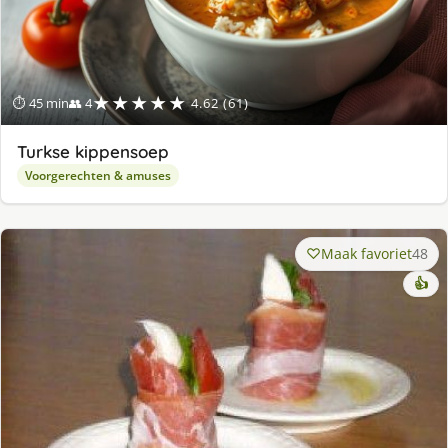
★★★★★
⏱ 45 min
👥 4
4.62 (61)
Turkse kippensoep
Voorgerechten & amuses
Maak favoriet
48
👍