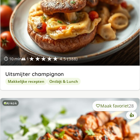
★★★★★
⏱ 10 min
👥 1
4.5 (388)
Uitsmijter champignon
Makkelijke recepten
Ontbijt & Lunch
AI-kok
Maak favoriet
28
👍