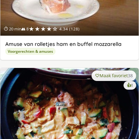
★★★★☆
⏱ 20 min
👥 8
4.34 (128)
Amuse van rolletjes ham en buffel mozzarella
Voorgerechten & amuses
Maak favoriet
38
ke
👍
1
lek
ge