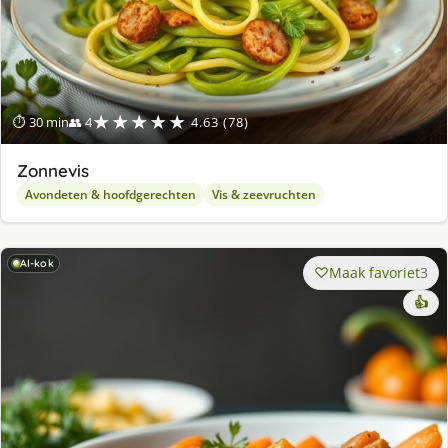
★★★★★
⏱ 30 min
👥 4
4.63 (78)
Zonnevis
Avondeten & hoofdgerechten
Vis & zeevruchten
AI-kok
Maak favoriet
3
👍