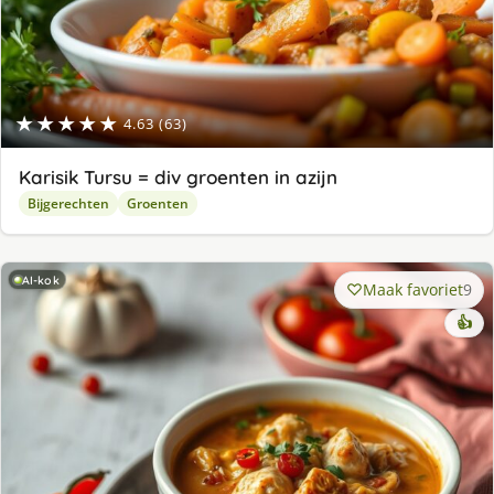
★★★★★
4.63 (63)
Karisik Tursu = div groenten in azijn
Bijgerechten
Groenten
AI-kok
Maak favoriet
9
👍