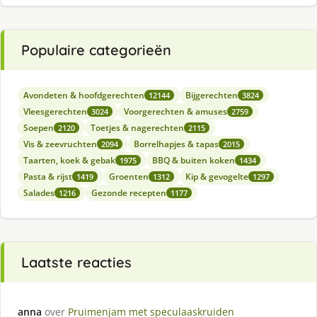
Populaire categorieën
Avondeten & hoofdgerechten
Bijgerechten
12144
3824
Vleesgerechten
Voorgerechten & amuses
3024
2759
Soepen
Toetjes & nagerechten
2120
2115
Vis & zeevruchten
Borrelhapjes & tapas
2094
2015
Taarten, koek & gebak
BBQ & buiten koken
1975
1434
Pasta & rijst
Groenten
Kip & gevogelte
1419
1312
1297
Salades
Gezonde recepten
1216
1177
Laatste reacties
anna
over
Pruimenjam met speculaaskruiden