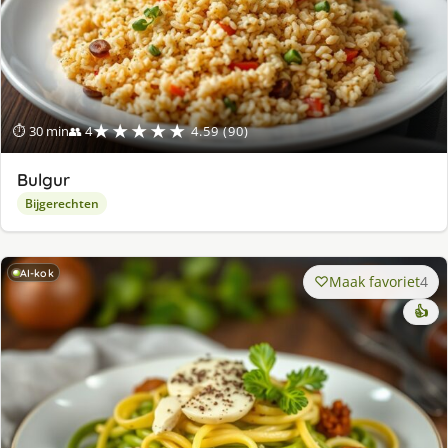
★★★★★
⏱ 30 min
👥 4
4.59 (90)
Bulgur
Bijgerechten
AI-kok
Maak favoriet
4
👍