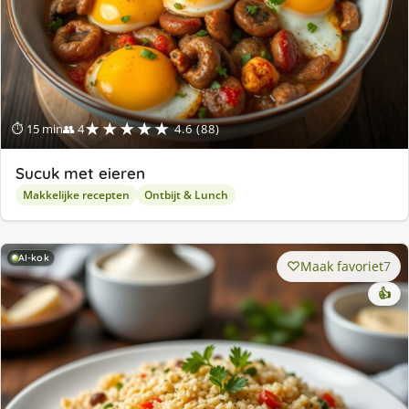
★★★★★
⏱ 15 min
👥 4
4.6 (88)
Sucuk met eieren
Makkelijke recepten
Ontbijt & Lunch
AI-kok
Maak favoriet
7
👍