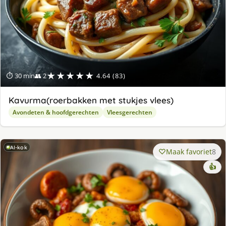
★★★★★
⏱ 30 min
👥 2
4.64 (83)
Kavurma(roerbakken met stukjes vlees)
Avondeten & hoofdgerechten
Vleesgerechten
AI-kok
Maak favoriet
8
👍