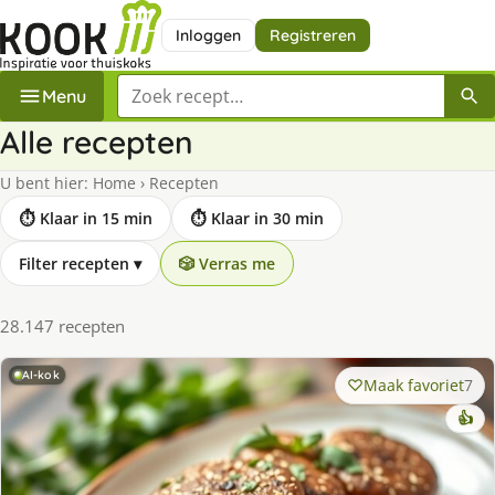
Inloggen
Registreren
Zoek een recept
Menu
Alle recepten
U bent hier:
Home
›
Recepten
⏱ Klaar in 15 min
⏱ Klaar in 30 min
Filter recepten
▾
🎲 Verras me
28.147 recepten
AI-kok
Maak favoriet
7
👍