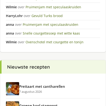
Wilmie
over
Pruimenjam met speculaaskruiden
HarryLohr
over
Gevuld Turks brood
anna
over
Pruimenjam met speculaaskruiden
anna
over
Snelle courgettesoep met witte kaas
Wilmie
over
Ovenschotel met courgette en tonijn
Nieuwste recepten
Preitaart met cantharellen
7 augustus 2026
Groene kool stamppot