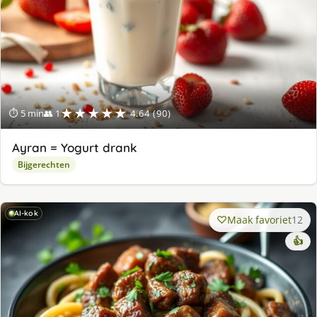
★★★★★
⏱ 5 min
👥 1
4.64 (90)
Ayran = Yogurt drank
Bijgerechten
AI-kok
Maak favoriet
12
👍