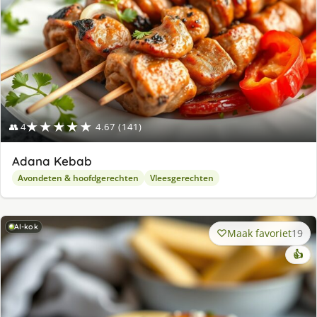
★★★★★
👥 4
4.67 (141)
Adana Kebab
Avondeten & hoofdgerechten
Vleesgerechten
AI-kok
Maak favoriet
19
👍