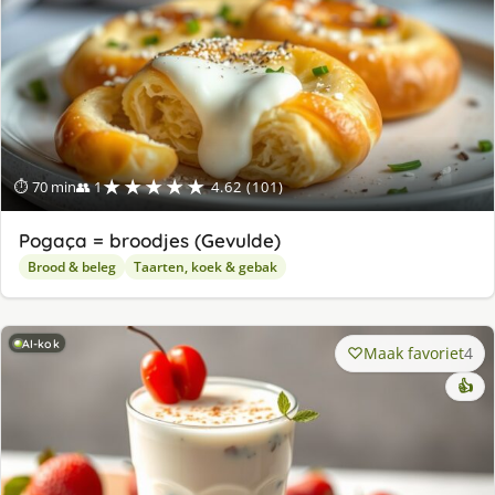
★★★★★
⏱ 70 min
👥 1
4.62 (101)
Pogaça = broodjes (Gevulde)
Brood & beleg
Taarten, koek & gebak
AI-kok
Maak favoriet
4
👍