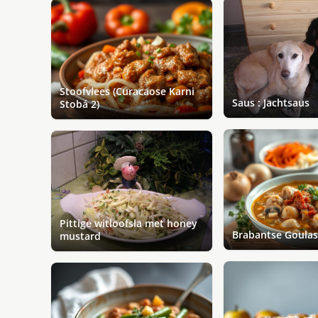
Stoofvlees (Curacaose Karni
Saus : Jachtsaus
Stobá 2)
Pittige witloofsla met honey
Brabantse Goula
mustard