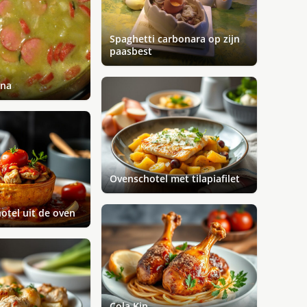
Spaghetti carbonara op zijn
paasbest
nna
Ovenschotel met tilapiafilet
otel uit de oven
Cola Kip