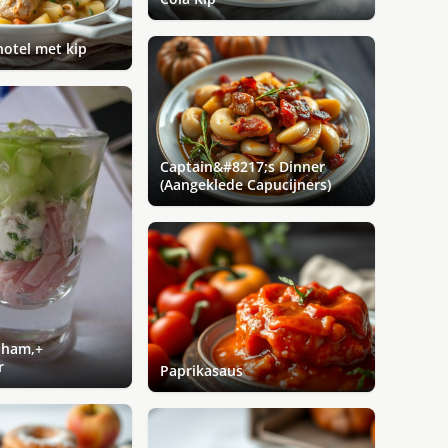
hotel met kip
Captain&#8217;s Dinner
(Aangeklede Capucijners)
nham,+
r
Paprikasaus