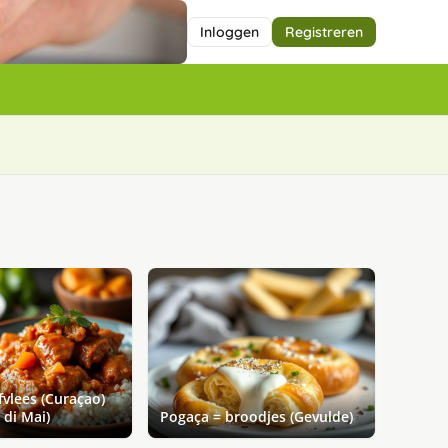
Inloggen
Registreren
vlees (Curaçao)
 di Mai)
Pogaça = broodjes (Gevulde)