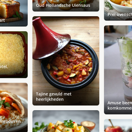
Oud Hollandsche Uiensaus
Prei ovensc
art
tel,
Tajine gevuld met
heerlijkheden
Amuse bee
komkomme
enroom en