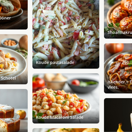
Döner
Shoarmakru
Koude pastasalade
 Schotel
Iskender = 
vlees.
Koude Macaroni Salade