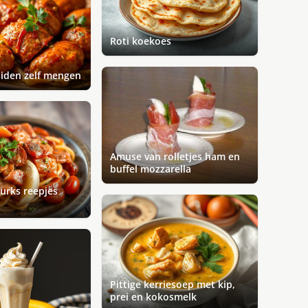
Roti koekoes
iden zelf mengen
Amuse van rolletjes ham en
buffel mozzarella
Turks reepjes
Pittige kerriesoep met kip,
prei en kokosmelk