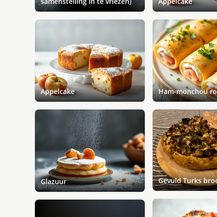
samenstelling in te vriezen)
Appelcake
Appelcake
Ham-monchou rol
Gevuld Turks bro
Glazuur