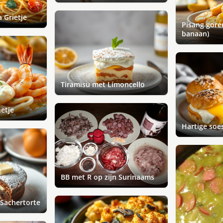
a Grietje
Pisang gore
banaan)
Tiramisu met Limoncello
etje
Hartige soe
BB met R op zijn Surinaams
Sachertorte