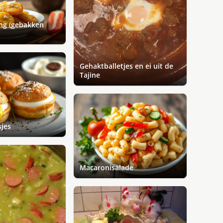
ng (gebakken
Gehaktballetjes en ei uit de
Tajine
sjes
Macaronisalade