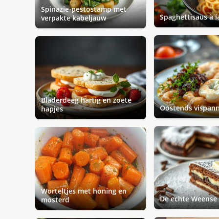
Spinazie-pestostamp met
Spaghettisaus à l
verpakte kabeljauw
Bladerdeeg hartig en zoete
Oostends vispann
hapjes
Worteltjes met honing en
De echte Weense 
mosterd