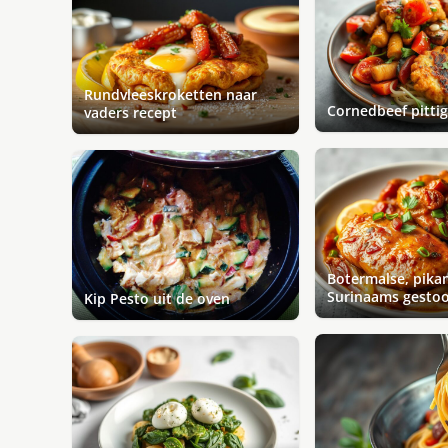
Rundvleeskroketten naar
Cornedbeef pitti
vaders recept
Botermalse, pika
Surinaams gestoo
Kip Pesto uit de oven