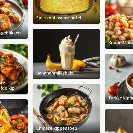
Spitskool ovenschotel
g gebakken
Koude Maca
Bananenmilkshake
nte
fde kip
Turkse kip
Chinese kippensoep