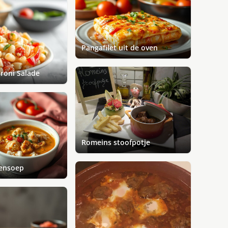
Pangafilet uit de oven
roni Salade
Romeins stoofpotje
pensoep