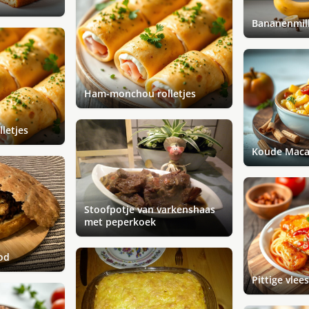
Bananenmil
Ham-monchou rolletjes
letjes
Koude Maca
Stoofpotje van varkenshaas
met peperkoek
od
Pittige vlee