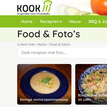
Home
Recepten
Nieuw
BBQ & Z
Food & Foto’s
U bent hier:
Home
›
Food & Foto’s
Risotto met oes
Romige oesterzwammensoep
en zalm