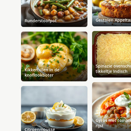
Gestolen Appelta
Runderstoofpot
Spinazie ovenscho
Kikkerbillen in de
tikkeltje Indisch
knoflookboter
Gyros met tomat
rijst
Citroenmousse