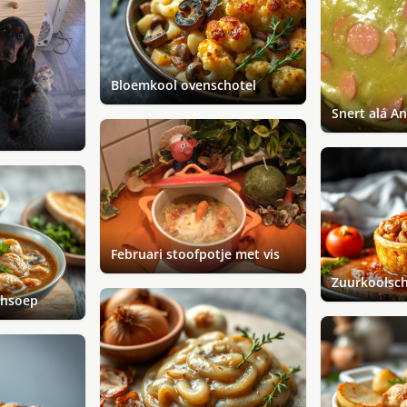
Bloemkool ovenschotel
Snert alá A
Februari stoofpotje met vis
Zuurkoolsch
shsoep