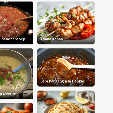
uinebonensoep
Adana Kebab
Babi Pangang à la Henkie
 (zeer snelle)