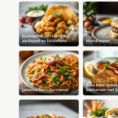
Surinaamse roti kerrie kip,
aardappel en kouseband
Moorkoppen
Baka Bana (geba
Javaanse bami (Suriname)
bakbanaan met b