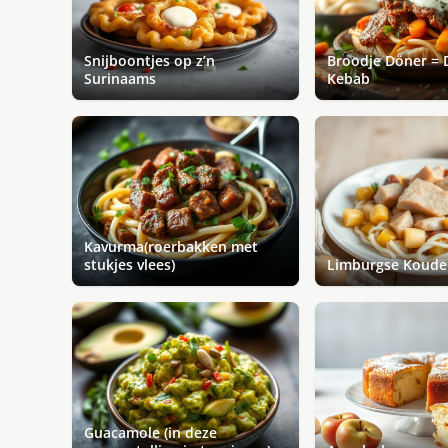
Snijboontjes op z’n
Broodje Döner = 
Surinaams
Kebab
Kavurma(roerbakken met
stukjes vlees)
Limburgse Koude
Guacamole (in deze