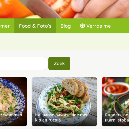
omer
Food & Foto’s
Blog
🎲 Verras me
Zoek
terzwammen
Italiaanse pastasalade met
Runderstoof
kip en rucola
(Karni stobá