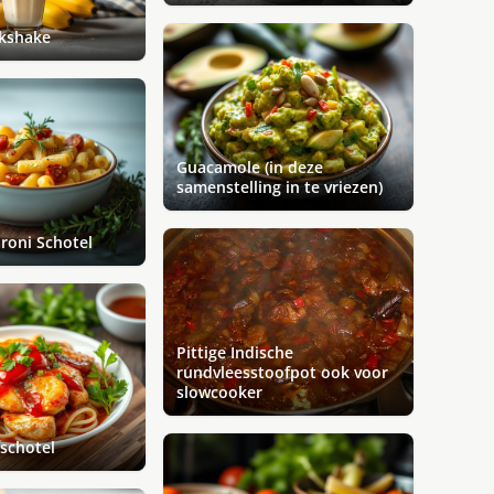
kshake
Guacamole (in deze
samenstelling in te vriezen)
roni Schotel
Pittige Indische
rundvleesstoofpot ook voor
slowcooker
sschotel