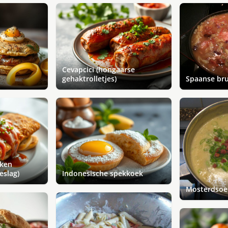
Cevapcici (hongaarse
gehaktrolletjes)
Spaanse br
kken
eslag)
Indonesische spekkoek
Mosterdsoep