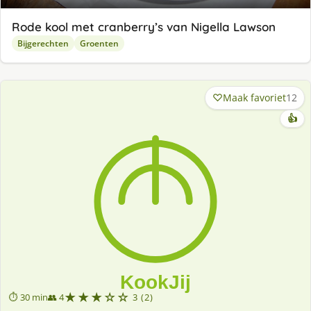
Rode kool met cranberry’s van Nigella Lawson
Bijgerechten
Groenten
Maak favoriet
12
👍
★★★☆☆
⏱ 30 min
👥 4
3 (2)