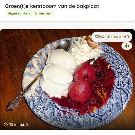
Groen(t)e kerstboom van de bakplaat
Bijgerechten
Groenten
Maak favoriet
0
👍
⏱ 90 min
👥 6