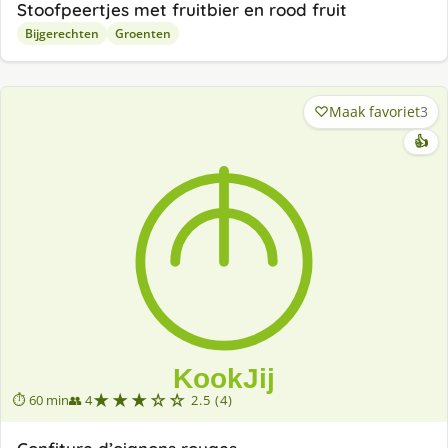
Stoofpeertjes met fruitbier en rood fruit
Bijgerechten
Groenten
Maak favoriet
3
👍
★★★☆☆
⏱ 60 min
👥 4
2.5 (4)