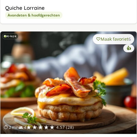
Quiche Lorraine
Avondeten & hoofdgerechten
AI-kok
Maak favoriet
6
👍
★★★★★
⏱ 2 min
👥 4
4.57 (28)