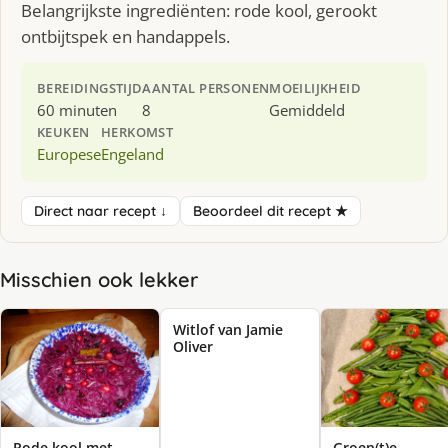
Belangrijkste ingrediënten: rode kool, gerookt
ontbijtspek en handappels.
BEREIDINGSTIJD
AANTAL PERSONEN
MOEILIJKHEID
60 minuten
8
Gemiddeld
KEUKEN
HERKOMST
Europese
Engeland
Direct naar recept ↓
Beoordeel dit recept ★
Misschien ook lekker
Witlof van Jamie
Oliver
Rode kool met
Groen(t)e