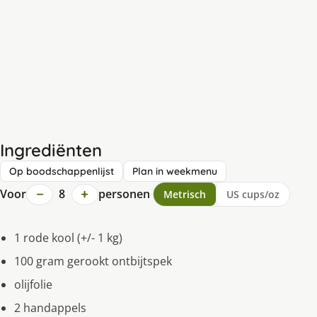
Ingrediënten
Op boodschappenlijst
Plan in weekmenu
−
+
Voor
8
personen
Metrisch
US cups/oz
1 rode kool (+/- 1 kg)
100 gram gerookt ontbijtspek
olijfolie
2 handappels