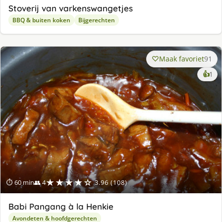
Stoverij van varkenswangetjes
BBQ & buiten koken
Bijgerechten
Maak favoriet
91
ke
👍
1
lek
ge
★★★★☆
⏱ 60 min
👥 4
3.96 (108)
Babi Pangang à la Henkie
Avondeten & hoofdgerechten