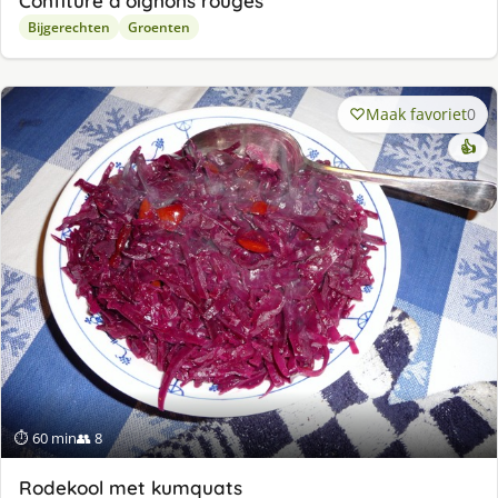
Confiture d’oignons rouges
Bijgerechten
Groenten
Maak favoriet
0
👍
⏱ 60 min
👥 8
Rodekool met kumquats