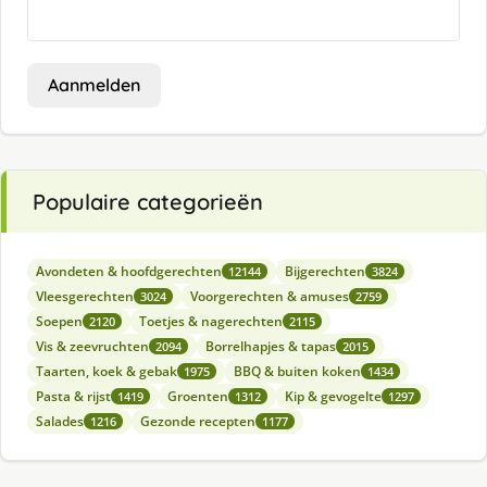
Aanmelden
Populaire categorieën
Avondeten & hoofdgerechten
Bijgerechten
12144
3824
Vleesgerechten
Voorgerechten & amuses
3024
2759
Soepen
Toetjes & nagerechten
2120
2115
Vis & zeevruchten
Borrelhapjes & tapas
2094
2015
Taarten, koek & gebak
BBQ & buiten koken
1975
1434
Pasta & rijst
Groenten
Kip & gevogelte
1419
1312
1297
Salades
Gezonde recepten
1216
1177