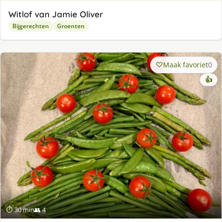
Witlof van Jamie Oliver
Bijgerechten
Groenten
Maak favoriet
0
👍
⏱ 30 min
👥 4