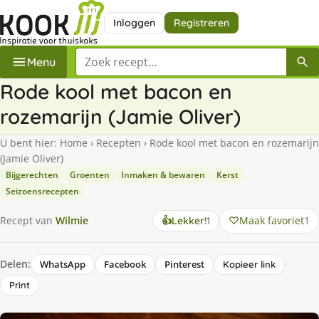
Inloggen
Registreren
Zoek een recept
Menu
Rode kool met bacon en
rozemarijn (Jamie Oliver)
U bent hier:
Home
›
Recepten
›
Rode kool met bacon en rozemarijn
(Jamie Oliver)
Bijgerechten
Groenten
Inmaken & bewaren
Kerst
Seizoensrecepten
keer
Maak favoriet
1
Recept van
Wilmie
👍
Lekker!
1
lekker
gevonden
Delen:
WhatsApp
Facebook
Pinterest
Kopieer link
Print