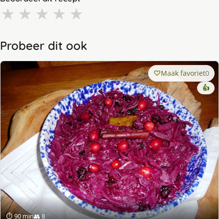
★
★
★
★
★
Probeer dit ook
Maak favoriet
0
👍
⏱ 90 min
👥 8