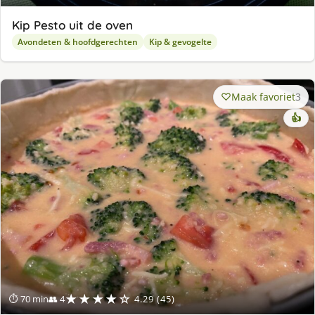
Kip Pesto uit de oven
Avondeten & hoofdgerechten
Kip & gevogelte
Maak favoriet
3
👍
★★★★☆
⏱ 70 min
👥 4
4.29 (45)