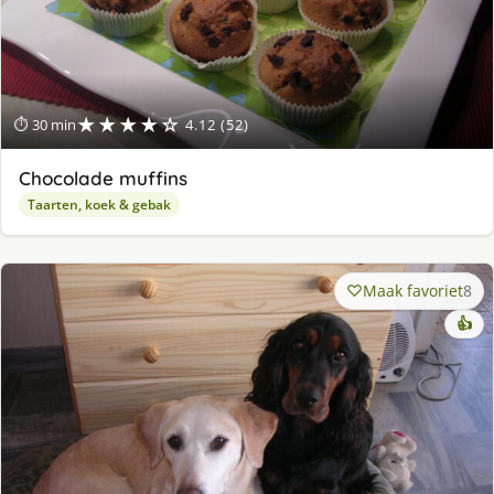
★★★★☆
⏱ 30 min
4.12 (52)
Chocolade muffins
Taarten, koek & gebak
Maak favoriet
8
👍