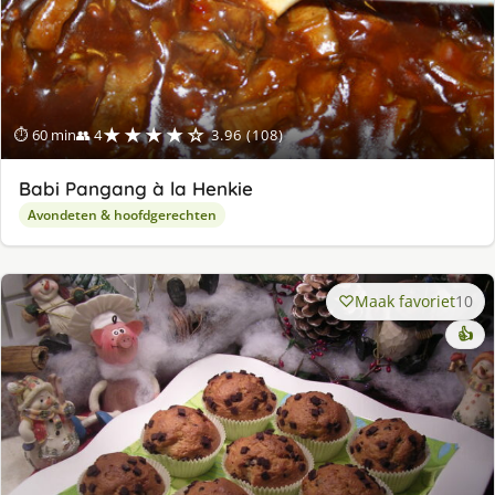
★★★★☆
⏱ 60 min
👥 4
3.96 (108)
Babi Pangang à la Henkie
Avondeten & hoofdgerechten
Maak favoriet
10
👍