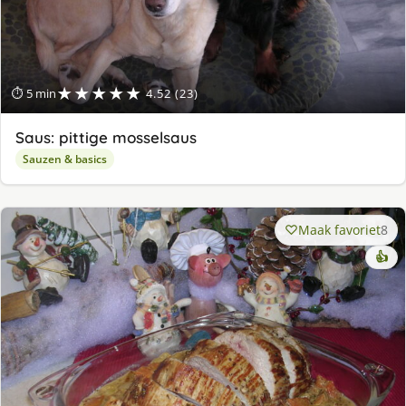
★★★★★
⏱ 5 min
4.52 (23)
Saus: pittige mosselsaus
Sauzen & basics
Maak favoriet
8
👍