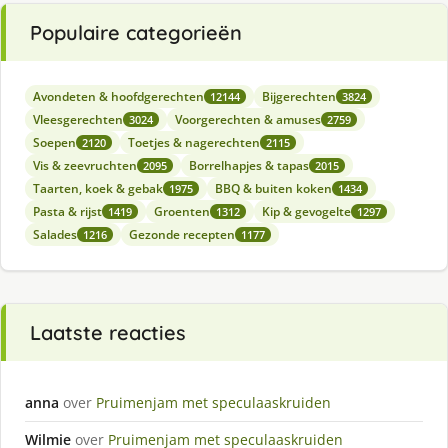
Populaire categorieën
Avondeten & hoofdgerechten
Bijgerechten
12144
3824
Vleesgerechten
Voorgerechten & amuses
3024
2759
Soepen
Toetjes & nagerechten
2120
2115
Vis & zeevruchten
Borrelhapjes & tapas
2095
2015
Taarten, koek & gebak
BBQ & buiten koken
1975
1434
Pasta & rijst
Groenten
Kip & gevogelte
1419
1312
1297
Salades
Gezonde recepten
1216
1177
Laatste reacties
anna
over
Pruimenjam met speculaaskruiden
Wilmie
over
Pruimenjam met speculaaskruiden