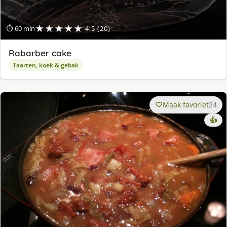
★★★★★
⏱ 60 min
4.5 (20)
Rabarber cake
Taarten, koek & gebak
Maak favoriet
24
👍