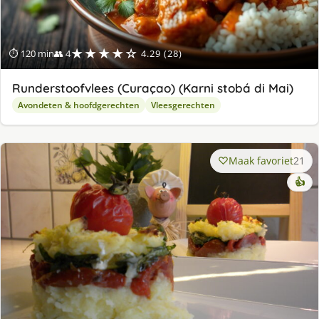
★★★★☆
⏱ 120 min
👥 4
4.29 (28)
Runderstoofvlees (Curaçao) (Karni stobá di Mai)
Avondeten & hoofdgerechten
Vleesgerechten
Maak favoriet
21
👍