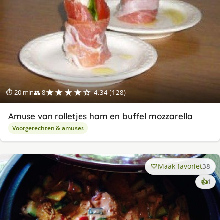
★★★★☆
⏱ 20 min
👥 8
4.34 (128)
Amuse van rolletjes ham en buffel mozzarella
Voorgerechten & amuses
Maak favoriet
38
ke
👍
1
lek
ge