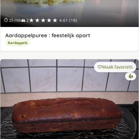
★★★★★
⏱ 25 min
👥 2
4.61 (18)
Aardappelpuree : feestelijk apart
Aardappels
Maak favoriet
6
👍