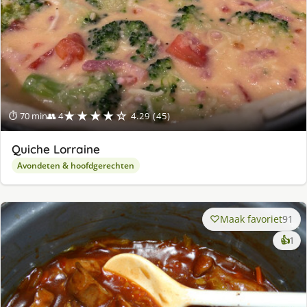
★★★★☆
⏱ 70 min
👥 4
4.29 (45)
Quiche Lorraine
Avondeten & hoofdgerechten
Maak favoriet
91
ke
👍
1
lek
ge