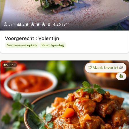
★★★★☆
⏱ 5 min
👥 2
4.26 (31)
Voorgerecht : Valentijn
Seizoensrecepten
Valentijnsdag
AI-kok
Maak favoriet
46
👍