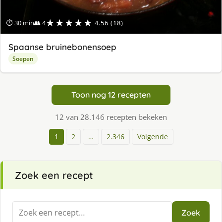
★★★★★
⏱ 30 min
👥 4
4.56 (18)
Spaanse bruinebonensoep
Soepen
Toon nog 12 recepten
12 van 28.146 recepten bekeken
1
2
…
2.346
Volgende
Zoek een recept
Zoeken
Zoek
naar: