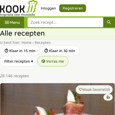
Inloggen
Registreren
Zoek een recept
Menu
Alle recepten
U bent hier:
Home
›
Recepten
⏱ Klaar in 15 min
⏱ Klaar in 30 min
Filter recepten
▾
🎲 Verras me
28.146 recepten
Maak favoriet
48
👍