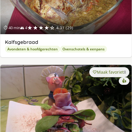
★★★★☆
⏱ 40 min
👥 4
4.31 (29)
Kalfsgebraad
Avondeten & hoofdgerechten
Ovenschotels & eenpans
Maak favoriet
8
👍