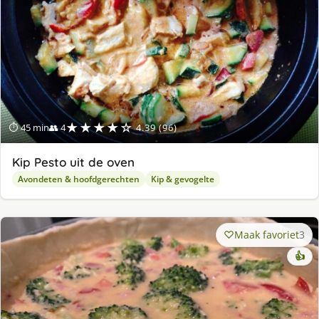
★★★★☆
⏱ 45 min
👥 4
4.39 (96)
Kip Pesto uit de oven
Avondeten & hoofdgerechten
Kip & gevogelte
Maak favoriet
3
👍