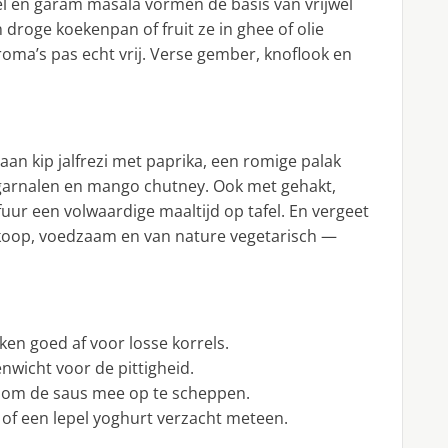
l en garam masala vormen de basis van vrijwel
n droge koekenpan of fruit ze in ghee of olie
roma’s pas echt vrij. Verse gember, knoflook en
aan kip jalfrezi met paprika, een romige palak
et garnalen en mango chutney. Ook met gehakt,
fuur een volwaardige maaltijd op tafel. En vergeet
edkoop, voedzaam en van nature vegetarisch —
ken goed af voor losse korrels.
enwicht voor de pittigheid.
 om de saus mee op te scheppen.
 of een lepel yoghurt verzacht meteen.