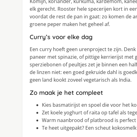
Komijn, koriander, kurkuma, kardemom, kanee
elk gerecht. Rooster hele specerijen kort in ee
voordat de rest de pan in gaat: zo komen de a
groene peper maken het geheel af.
Curry’s voor elke dag
Een curry hoeft geen urenproject te zijn. Denk 
paneer met spinazie, of pittige kerrierijst m
sperziebonen of peultjes zet je binnen een hal
de linzen niet: een goed gekruide dahl is go
geen land kookt zoveel vegetarisch als India.
Zo maak je het compleet
Kies basmatirijst en spoel die voor het ko
Zet koele yoghurt of raita op tafel als teg
Warm naanbrood of platbrood is perfect
Te heet uitgepakt? Een scheut kokosmelk