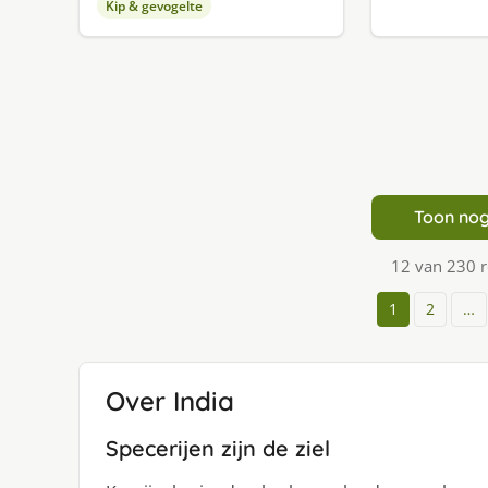
Kip & gevogelte
Toon nog
12 van 230 
1
2
…
Over India
Specerijen zijn de ziel