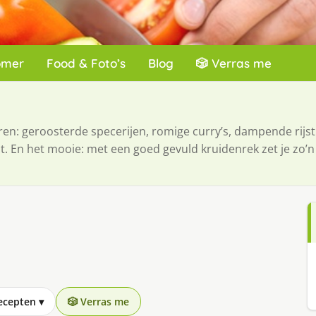
omer
Food & Foto’s
Blog
🎲 Verras me
uren: geroosterde specerijen, romige curry’s, dampende rijs
ast. En het mooie: met een goed gevuld kruidenrek zet je zo’
recepten
▾
🎲 Verras me