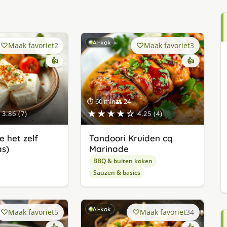
AI-kok
Maak favoriet
2
Maak favoriet
3
👍
👍
⏱ 60 min
👥 24
★★★★☆
3.86 (7)
4.25 (4)
 het zelf
Tandoori Kruiden cq
as)
Marinade
BBQ & buiten koken
Sauzen & basics
AI-kok
Maak favoriet
5
Maak favoriet
34