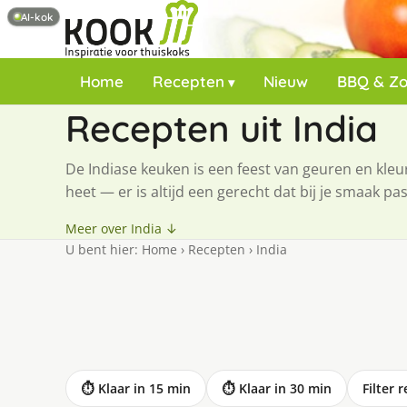
AI-kok
Home
Recepten
Nieuw
BBQ & Z
Recepten uit India
De Indiase keuken is een feest van geuren en kle
heet — er is altijd een gerecht dat bij je smaak p
Meer over India ↓
U bent hier:
Home
›
Recepten
›
India
⏱ Klaar in 15 min
⏱ Klaar in 30 min
Filter 