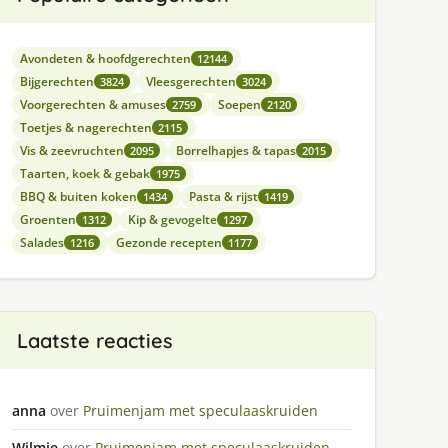
Avondeten & hoofdgerechten
12144
Bijgerechten
Vleesgerechten
3824
3024
Voorgerechten & amuses
Soepen
2759
2120
Toetjes & nagerechten
2115
Vis & zeevruchten
Borrelhapjes & tapas
2095
2015
Taarten, koek & gebak
1975
BBQ & buiten koken
Pasta & rijst
1434
1419
Groenten
Kip & gevogelte
1312
1297
Salades
Gezonde recepten
1216
1177
Laatste reacties
anna
over
Pruimenjam met speculaaskruiden
Wilmie
over
Pruimenjam met speculaaskruiden