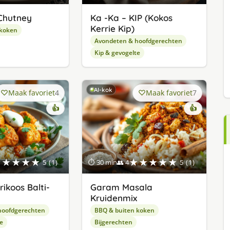
Chutney
Ka -Ka – KIP (Kokos
Kerrie Kip)
 koken
Avondeten & hoofdgerechten
Kip & gevogelte
AI-kok
Maak favoriet
4
Maak favoriet
7
👍
👍
★★★★★
★★★★★
5 (1)
⏱ 30 min
👥 4
5 (1)
ikoos Balti-
Garam Masala
Kruidenmix
hoofdgerechten
BBQ & buiten koken
e
Bijgerechten