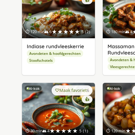
👍
★★★★★
⏱ 120 min
👥 6
5 (2)
⏱ 180 min
👥 4
Indiase rundvleeskerrie
Massaman
Rundvleesc
Avondeten & hoofdgerechten
Avondeten & 
Stoofschotels
Vleesgerecht
AI-kok
AI-kok
Maak favoriet
6
👍
★★★★★
★
⏱ 30 min
👥 4
5 (1)
⏱ 120 min