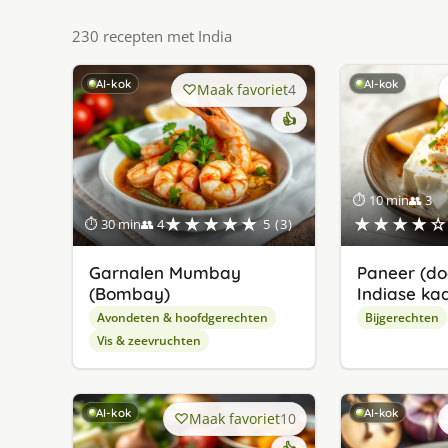
230 recepten met India
AI-kok
AI-kok
Maak favoriet
4
👍
⏱ 10 min
👥 3
★★★★★
★★★★☆
⏱ 30 min
👥 4
5 (3)
Garnalen Mumbay
Paneer (doe
(Bombay)
Indiase ka
Avondeten & hoofdgerechten
Bijgerechten
Vis & zeevruchten
AI-kok
AI-kok
Maak favoriet
10