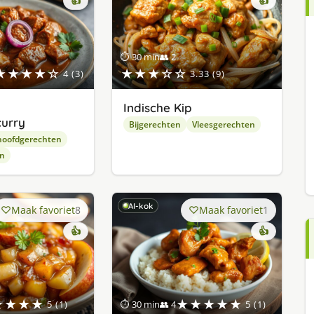
👍
👍
⏱ 30 min
👥 2
★★★★☆
★★★☆☆
4 (3)
3.33 (9)
Indische Kip
urry
Bijgerechten
Vleesgerechten
hoofdgerechten
en
AI-kok
Maak favoriet
8
Maak favoriet
1
👍
👍
★★★★
★★★★★
5 (1)
⏱ 30 min
👥 4
5 (1)