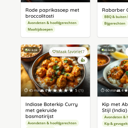
Rode paprikasoep met
Rabarber 
broccolitosti
BBQ & buiten
Avondeten & hoofdgerechten
Bijgerechten
Maaltijdsoepen
AI-kok
AI-kok
Maak favoriet
7
👍
★★★★★
⏱ 45 min
👥 4
5 (1)
⏱ 60 min
👥 4
Indiase Boterkip Curry
Kip met Abr
met gekruide
Stijl (India)
basmatirijst
Avondeten & 
Avondeten & hoofdgerechten
Kip & gevogelt