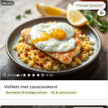
AI-kok
Maak favoriet
7
👍
★★★★☆
⏱ 35 min
👥 4
4 (4)
Visfilets met couscouskorst
Avondeten & hoofdgerechten
Vis & zeevruchten