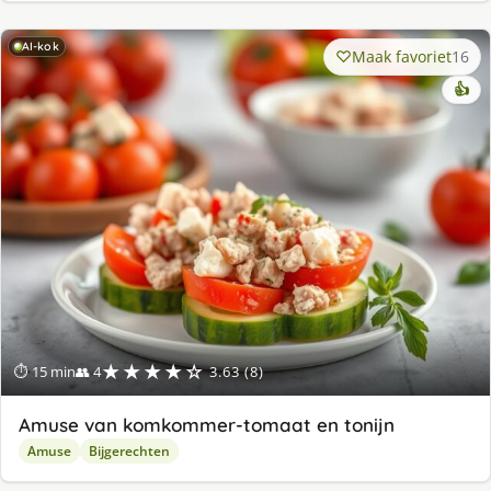
AI-kok
Maak favoriet
16
👍
★★★★☆
⏱ 15 min
👥 4
3.63 (8)
Amuse van komkommer-tomaat en tonijn
Amuse
Bijgerechten