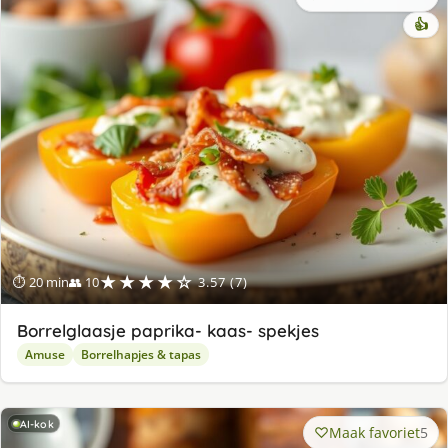
👍
★★★★☆
⏱ 20 min
👥 10
3.57 (7)
Borrelglaasje paprika- kaas- spekjes
Amuse
Borrelhapjes & tapas
AI-kok
Maak favoriet
5