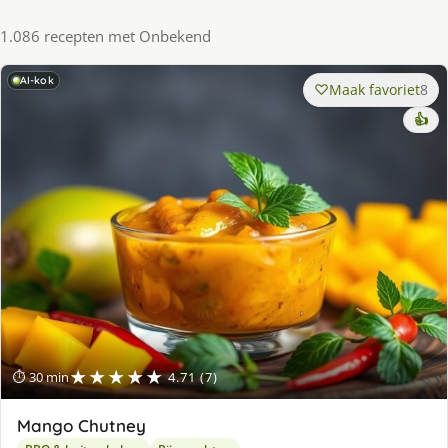
1.086 recepten met Onbekend
AI-kok
Maak favoriet
8
👍
★★★★★
⏱ 30 min
4.71 (7)
Mango Chutney