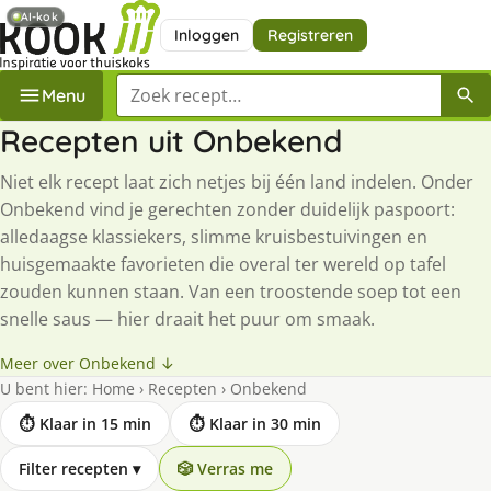
AI-kok
Inloggen
Registreren
Zoek een recept
Menu
Recepten uit Onbekend
Niet elk recept laat zich netjes bij één land indelen. Onder
Onbekend vind je gerechten zonder duidelijk paspoort:
alledaagse klassiekers, slimme kruisbestuivingen en
huisgemaakte favorieten die overal ter wereld op tafel
zouden kunnen staan. Van een troostende soep tot een
snelle saus — hier draait het puur om smaak.
Meer over Onbekend ↓
U bent hier:
Home
›
Recepten
›
Onbekend
⏱ Klaar in 15 min
⏱ Klaar in 30 min
Filter recepten
▾
🎲 Verras me