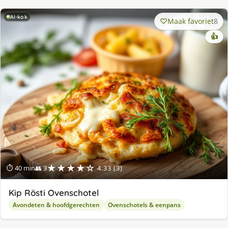
AI-kok
Maak favoriet
8
👍
★★★★☆
⏱ 40 min
👥 3
4.33 (3)
Kip Rösti Ovenschotel
Avondeten & hoofdgerechten
Ovenschotels & eenpans