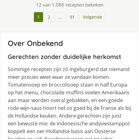
12 van 1.086 recepten bekeken
1
2
…
91
Volgende
Over Onbekend
Gerechten zonder duidelijke herkomst
Sommige recepten zijn zó ingeburgerd dat niemand
meer precies weet waar ze vandaan komen.
Tomatensoep en broccolisoep staan in half Europa
op het menu, chocolade muffins voelen Amerikaans
aan maar worden overal gebakken, en een goede
rode wijn-saus hoort net zo goed bij de Franse als bij
de Hollandse keuken. Andere gerechten zijn juist
een bewuste mix: de Indonesische andijviestamppot
koppelt een oer-Hollandse basis aan Oosterse
kruiden en valt daardoor tussen wal en schip —