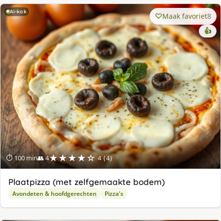
AI-kok
Maak favoriet
8
👍
★★★★☆
⏱ 100 min
👥 4
4 (4)
Plaatpizza (met zelfgemaakte bodem)
Avondeten & hoofdgerechten
Pizza's