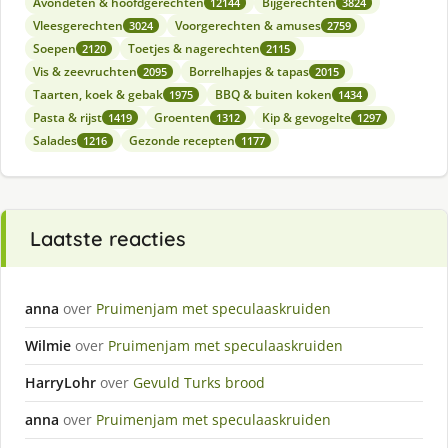
Avondeten & hoofdgerechten
Bijgerechten
12144
3824
Vleesgerechten
Voorgerechten & amuses
3024
2759
Soepen
Toetjes & nagerechten
2120
2115
Vis & zeevruchten
Borrelhapjes & tapas
2095
2015
Taarten, koek & gebak
BBQ & buiten koken
1975
1434
Pasta & rijst
Groenten
Kip & gevogelte
1419
1312
1297
Salades
Gezonde recepten
1216
1177
Laatste reacties
anna
over
Pruimenjam met speculaaskruiden
Wilmie
over
Pruimenjam met speculaaskruiden
HarryLohr
over
Gevuld Turks brood
anna
over
Pruimenjam met speculaaskruiden