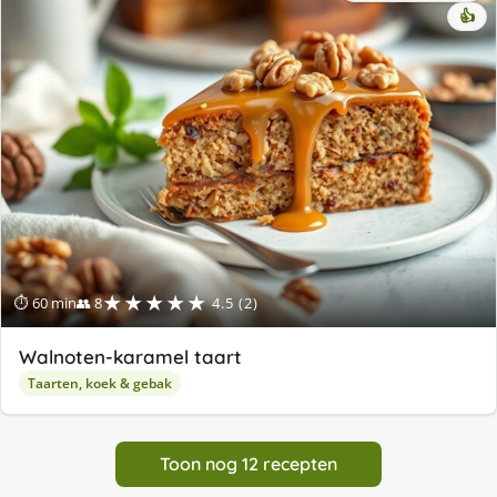
👍
★★★★★
⏱ 60 min
👥 8
4.5 (2)
Walnoten-karamel taart
Taarten, koek & gebak
Toon nog 12 recepten