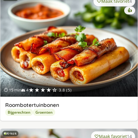
Maak favoriet
4
👍
★★★★☆
⏱ 15 min
👥 4
3.8 (5)
Roombotertuinbonen
Bijgerechten
Groenten
AI-kok
Maak favoriet
14