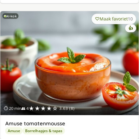
AI-kok
Maak favoriet
10
👍
★★★★☆
⏱ 20 min
👥 4
3.63 (8)
Amuse tomatenmousse
Amuse
Borrelhapjes & tapas