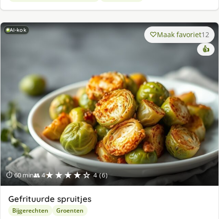
AI-kok
Maak favoriet
12
👍
★★★★☆
⏱ 60 min
👥 4
4 (6)
Gefrituurde spruitjes
Bijgerechten
Groenten