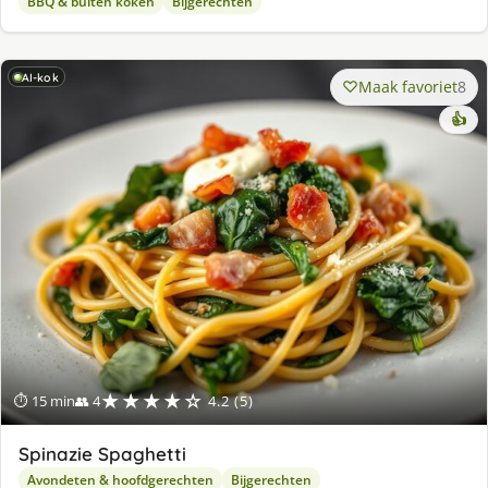
BBQ & buiten koken
Bijgerechten
AI-kok
Maak favoriet
8
👍
★★★★☆
⏱ 15 min
👥 4
4.2 (5)
Spinazie Spaghetti
Avondeten & hoofdgerechten
Bijgerechten