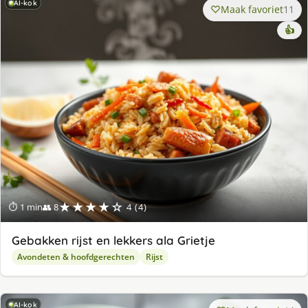
AI-kok
Maak favoriet
11
👍
★★★★☆
⏱ 1 min
👥 8
4 (4)
Gebakken rijst en lekkers ala Grietje
Avondeten & hoofdgerechten
Rijst
AI-kok