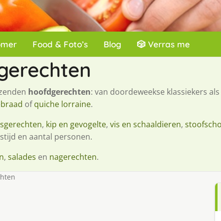
omer
Food & Foto’s
Blog
🎲 Verras me
gerechten
izenden
hoofdgerechten
: van doordeweekse klassiekers al
ebraad
of
quiche lorraine
.
esgerechten
,
kip en gevogelte
,
vis en schaaldieren
,
stoofscho
stijd en aantal personen.
n
,
salades
en
nagerechten
.
chten