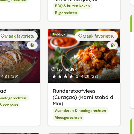
BBQ & buiten koken
Bijgerechten
AI-kok
Maak favoriet
8
Maak favoriet
46
👍
👍
⏱ 120 min
👥 4
★★★★☆
4.31 (29)
4.29 (28)
aad
Runderstoofvlees
(Curaçao) (Karni stobá di
hoofdgerechten
Mai)
 & eenpans
Avondeten & hoofdgerechten
Vleesgerechten