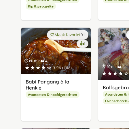
Kip & gevogelte
Maak favoriet
91
keer
👍
1
lekker
gevonden
⏱ 60 min
👥 4
⏱ 40 min
👥 4
★★★★☆
3.96 (108)
★★★★☆
Babi Pangang à la
Kalfsgebr
Henkie
Avondeten & 
Avondeten & hoofdgerechten
Ovenschotels