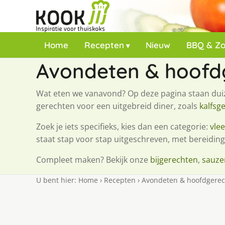
Home
Recepten
Nieuw
BBQ & Z
Avondeten & hoofd
Wat eten we vanavond? Op deze pagina staan du
gerechten voor een uitgebreid diner, zoals
kalfsg
Zoek je iets specifieks, kies dan een categorie:
vle
staat stap voor stap uitgeschreven, met bereiding
Compleet maken? Bekijk onze
bijgerechten
,
sauze
U bent hier:
Home
›
Recepten
›
Avondeten & hoofdgere