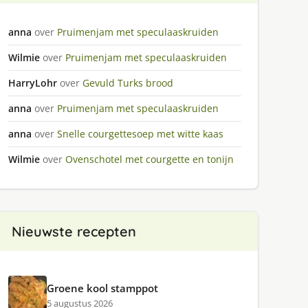
anna
over
Pruimenjam met speculaaskruiden
Wilmie
over
Pruimenjam met speculaaskruiden
HarryLohr
over
Gevuld Turks brood
anna
over
Pruimenjam met speculaaskruiden
anna
over
Snelle courgettesoep met witte kaas
Wilmie
over
Ovenschotel met courgette en tonijn
Nieuwste recepten
Groene kool stamppot
5 augustus 2026