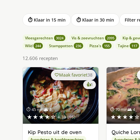
⏱ Klaar in 15 min
⏱ Klaar in 30 min
Filter 
Vleesgerechten
Vis & zeevruchten
Kip & gev
3024
2095
Wild
Stamppotten
Pizza's
Tajine
244
236
155
117
12.606 recepten
Maak favoriet
38
keer
👍
1
lekker
gevonden
⏱ 45 min
👥 4
⏱ 70 min
👥 4
★★★★☆
★★★★☆
4.39 (96)
Kip Pesto uit de oven
Quiche Lor
Avondeten & hoofdgerechten
Avondeten & 