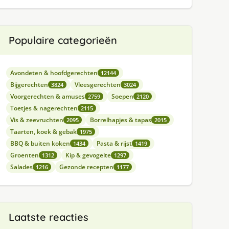
Populaire categorieën
Avondeten & hoofdgerechten
12144
Bijgerechten
Vleesgerechten
3824
3024
Voorgerechten & amuses
Soepen
2759
2120
Toetjes & nagerechten
2115
Vis & zeevruchten
Borrelhapjes & tapas
2095
2015
Taarten, koek & gebak
1975
BBQ & buiten koken
Pasta & rijst
1434
1419
Groenten
Kip & gevogelte
1312
1297
Salades
Gezonde recepten
1216
1177
Laatste reacties