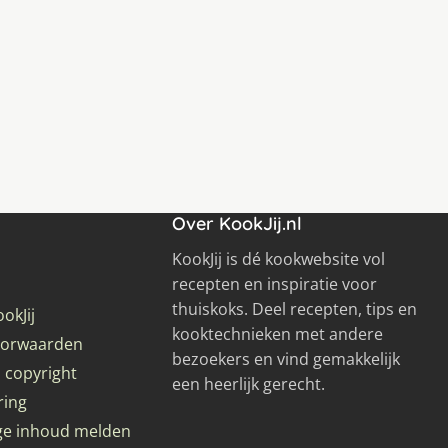
Over KookJij.nl
KookJij is dé kookwebsite vol
recepten en inspiratie voor
thuiskoks. Deel recepten, tips en
okJij
kooktechnieken met andere
oorwaarden
bezoekers en vind gemakkelijk
 copyright
een heerlijk gerecht.
ring
ge inhoud melden