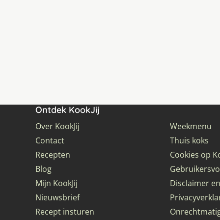
Ontdek KookJij
Over KookJij
Weekmenu
Contact
Thuis koks
Recepten
Cookies op Ko
Blog
Gebruikersv
Mijn KookJij
Disclaimer en
Nieuwsbrief
Privacyverkla
Recept insturen
Onrechtmati