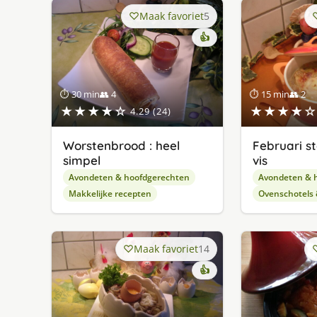
Maak favoriet
5
👍
⏱ 30 min
👥 4
⏱ 15 min
👥 2
★★★★☆
★★★★☆
4.29 (24)
Worstenbrood : heel
Februari s
simpel
vis
Avondeten & hoofdgerechten
Avondeten & 
Makkelijke recepten
Ovenschotels
Maak favoriet
14
👍