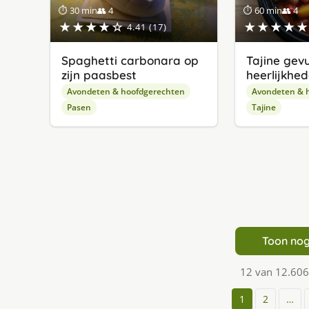
⏱ 30 min
👥 4
⏱ 60 min
👥 4
★★★★☆
★★★★★
4.41 (17)
Spaghetti carbonara op
Tajine gev
zijn paasbest
heerlijkhe
Avondeten & hoofdgerechten
Avondeten & 
Pasen
Tajine
Toon nog
12 van 12.606
1
2
…