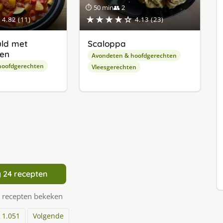
⏱ 50 min
👥 2
★★★★☆
4.82 (11)
4.13 (23)
uld met
Scaloppa
den
Avondeten & hoofdgerechten
hoofdgerechten
Vleesgerechten
 24 recepten
 recepten bekeken
1.051
Volgende