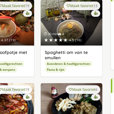
Maak favoriet
19
Maak favoriet
13
👍
👍
⏱ 30 min
👥 4
★★★★★
4.37 (19)
4.5 (16)
toofpotje met
Spaghetti om van te
smullen
hoofdgerechten
Avondeten & hoofdgerechten
 & eenpans
Pasta & rijst
Maak favoriet
19
Maak favoriet
6
👍
👍