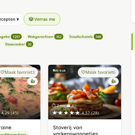
recepten
▾
🎲 Verras me
ogelte
Wokgerechten
Stoofschotels
1297
362
348
Slowcooker
30
AI-kok
Maak favoriet
3
Maak favoriet
6
👍
👍
⏱ 2 min
👥 4
★★★★★
4.29 (45)
4.57 (28)
raine
Stoverij van
varkenswangetjes
hoofdgerechten