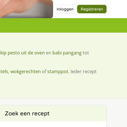
Inloggen
Registreren
s
kip pesto uit de oven
en
babi pangang
tot
tels
,
wokgerechten
of
stamppot
. Ieder recept
Zoek een recept