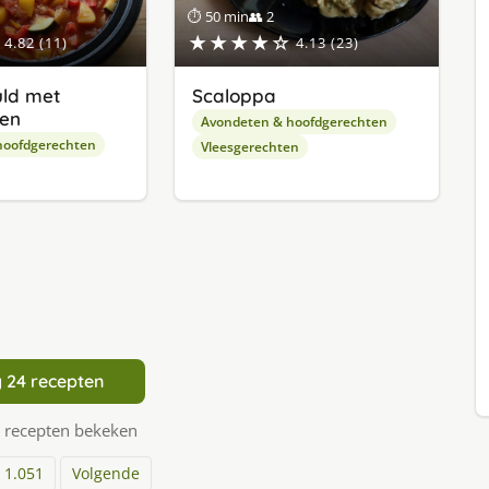
⏱ 50 min
👥 2
★★★★☆
4.82 (11)
4.13 (23)
uld met
Scaloppa
den
Avondeten & hoofdgerechten
hoofdgerechten
Vleesgerechten
 24 recepten
 recepten bekeken
1.051
Volgende