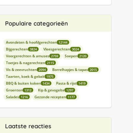
Populaire categorieën
Avondeten & hoofdgerechten
12144
Bijgerechten
Vleesgerechten
3824
3024
Voorgerechten & amuses
Soepen
2759
2120
Toetjes & nagerechten
2115
Vis & zeevruchten
Borrelhapjes & tapas
2094
2015
Taarten, koek & gebak
1975
BBQ & buiten koken
Pasta & rijst
1434
1419
Groenten
Kip & gevogelte
1312
1297
Salades
Gezonde recepten
1216
1177
Laatste reacties