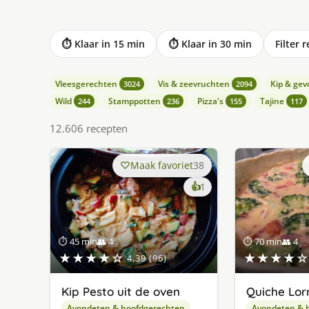
⏱ Klaar in 15 min
⏱ Klaar in 30 min
Filter 
Vleesgerechten
Vis & zeevruchten
Kip & gev
3024
2094
Wild
Stamppotten
Pizza's
Tajine
244
236
155
117
12.606 recepten
Maak favoriet
38
keer
👍
1
lekker
gevonden
⏱ 45 min
👥 4
⏱ 70 min
👥 4
★★★★☆
★★★★☆
4.39 (96)
Kip Pesto uit de oven
Quiche Lor
Avondeten & hoofdgerechten
Avondeten & 