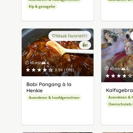
Kip & gevogelte
Maak favoriet
91
keer
👍
1
lekker
gevonden
⏱ 60 min
👥 4
⏱ 40 min
👥 4
★★★★☆
3.96 (108)
★★★★☆
Babi Pangang à la
Kalfsgebr
Henkie
Avondeten & 
Avondeten & hoofdgerechten
Ovenschotels