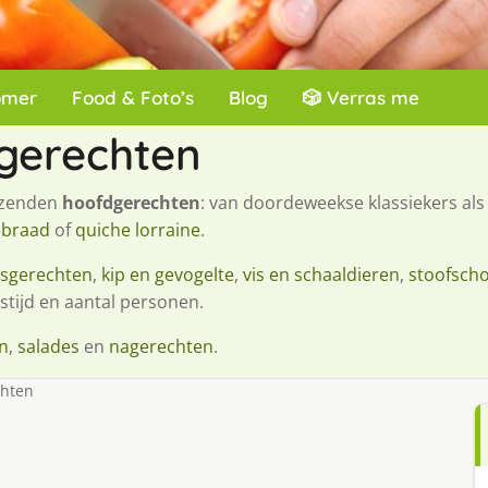
omer
Food & Foto’s
Blog
🎲 Verras me
gerechten
izenden
hoofdgerechten
: van doordeweekse klassiekers al
ebraad
of
quiche lorraine
.
esgerechten
,
kip en gevogelte
,
vis en schaaldieren
,
stoofscho
stijd en aantal personen.
n
,
salades
en
nagerechten
.
chten