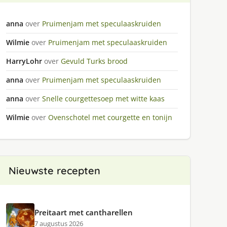
anna
over
Pruimenjam met speculaaskruiden
Wilmie
over
Pruimenjam met speculaaskruiden
HarryLohr
over
Gevuld Turks brood
anna
over
Pruimenjam met speculaaskruiden
anna
over
Snelle courgettesoep met witte kaas
Wilmie
over
Ovenschotel met courgette en tonijn
Nieuwste recepten
Preitaart met cantharellen
7 augustus 2026