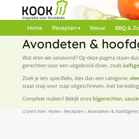
Home
Recepten
Nieuw
BBQ & Z
Avondeten & hoofd
Wat eten we vanavond? Op deze pagina staan du
gerechten voor een uitgebreid diner, zoals
kalfsg
Zoek je iets specifieks, kies dan een categorie:
vle
staat stap voor stap uitgeschreven, met bereiding
Compleet maken? Bekijk onze
bijgerechten
,
sauze
U bent hier:
Home
›
Recepten
›
Avondeten & hoofdgere