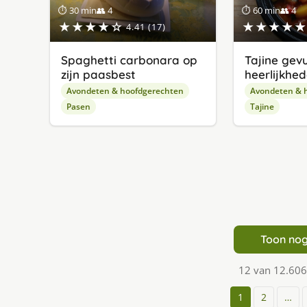
⏱ 30 min
👥 4
⏱ 60 min
👥 4
★★★★☆
★★★★★
4.41 (17)
Spaghetti carbonara op
Tajine gev
zijn paasbest
heerlijkhe
Avondeten & hoofdgerechten
Avondeten & 
Pasen
Tajine
Toon nog
12 van 12.606
1
2
…