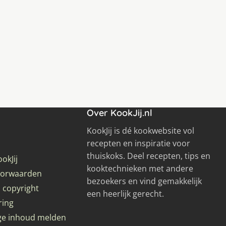
Over KookJij.nl
KookJij is dé kookwebsite vol
recepten en inspiratie voor
thuiskoks. Deel recepten, tips en
okJij
kooktechnieken met andere
oorwaarden
bezoekers en vind gemakkelijk
 copyright
een heerlijk gerecht.
ring
ge inhoud melden