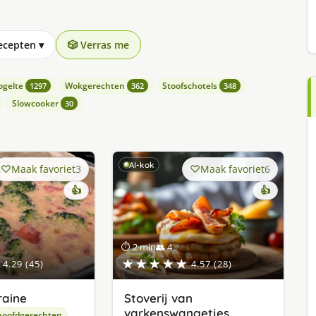
recepten
▾
🎲 Verras me
ogelte
Wokgerechten
Stoofschotels
1297
362
348
Slowcooker
30
AI-kok
Maak favoriet
3
Maak favoriet
6
👍
👍
⏱ 2 min
👥 4
★★★★★
4.29 (45)
4.57 (28)
raine
Stoverij van
varkenswangetjes
hoofdgerechten