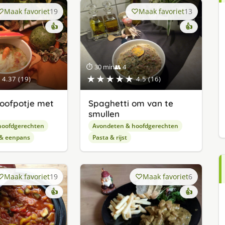
Maak favoriet
19
Maak favoriet
13
👍
👍
⏱ 30 min
👥 4
★★★★★
4.37 (19)
4.5 (16)
toofpotje met
Spaghetti om van te
smullen
hoofdgerechten
Avondeten & hoofdgerechten
 & eenpans
Pasta & rijst
Maak favoriet
19
Maak favoriet
6
👍
👍