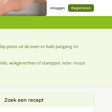
Inloggen
Registreren
s
kip pesto uit de oven
en
babi pangang
tot
tels
,
wokgerechten
of
stamppot
. Ieder recept
Zoek een recept