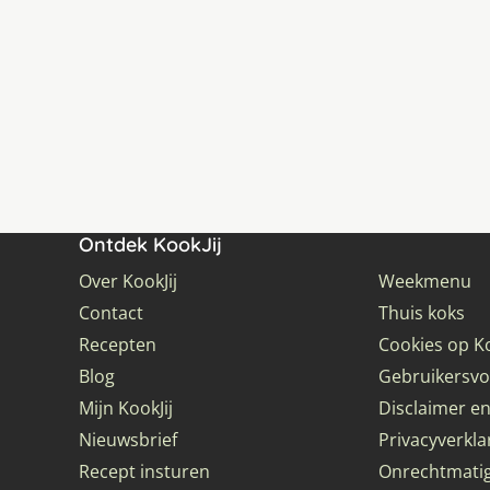
Ontdek KookJij
Over KookJij
Weekmenu
Contact
Thuis koks
Recepten
Cookies op Ko
Blog
Gebruikersv
Mijn KookJij
Disclaimer en
Nieuwsbrief
Privacyverkla
Recept insturen
Onrechtmati