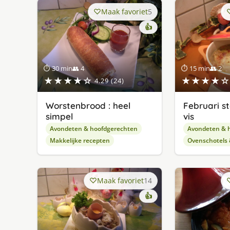
Maak favoriet
5
👍
⏱ 30 min
👥 4
⏱ 15 min
👥 2
★★★★☆
★★★★☆
4.29 (24)
Worstenbrood : heel
Februari s
simpel
vis
Avondeten & hoofdgerechten
Avondeten & 
Makkelijke recepten
Ovenschotels
Maak favoriet
14
👍