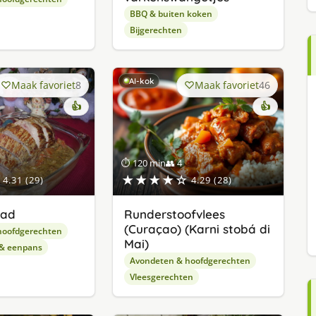
BBQ & buiten koken
Bijgerechten
AI-kok
Maak favoriet
8
Maak favoriet
46
👍
👍
⏱ 120 min
👥 4
★★★★☆
4.31 (29)
4.29 (28)
aad
Runderstoofvlees
(Curaçao) (Karni stobá di
hoofdgerechten
Mai)
 & eenpans
Avondeten & hoofdgerechten
Vleesgerechten