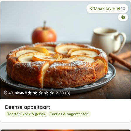
Maak favoriet
10
👍
★★☆☆☆
⏱ 40 min
👥 8
2.33 (3)
Deense appeltaart
Taarten, koek & gebak
Toetjes & nagerechten