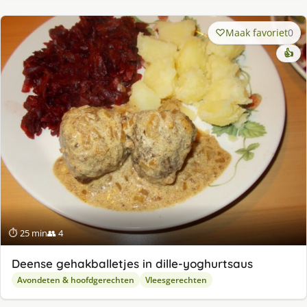
Maak favoriet
0
👍
⏱ 25 min
👥 4
Deense gehakballetjes in dille-yoghurtsaus
Avondeten & hoofdgerechten
Vleesgerechten