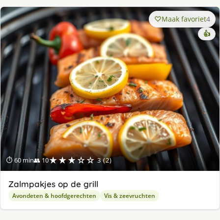
Maak favoriet
4
👍
★★★☆☆
⏱ 60 min
👥 10
3 (2)
Zalmpakjes op de grill
Avondeten & hoofdgerechten
Vis & zeevruchten