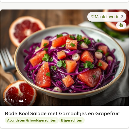
Maak favoriet
2
👍
⏱ 45 min
👥 2
Rode Kool Salade met Garnaaltjes en Grapefruit
Avondeten & hoofdgerechten
Bijgerechten