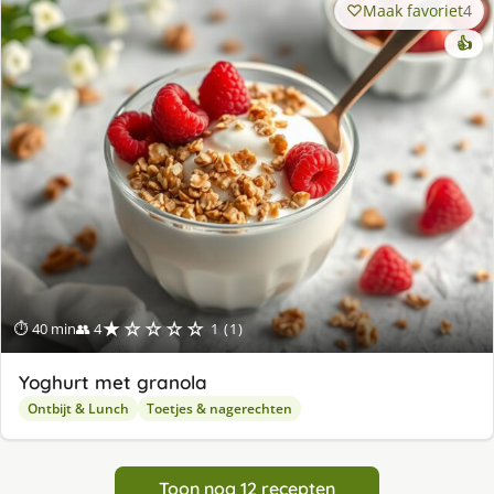
Maak favoriet
4
👍
★☆☆☆☆
⏱ 40 min
👥 4
1 (1)
Yoghurt met granola
Ontbijt & Lunch
Toetjes & nagerechten
Toon nog 12 recepten