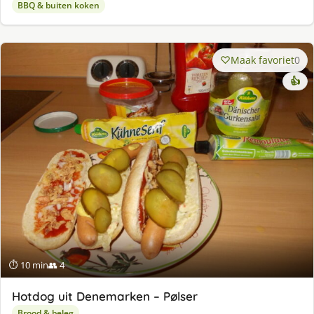
BBQ & buiten koken
Maak favoriet
0
👍
⏱ 10 min
👥 4
Hotdog uit Denemarken – Pølser
Brood & beleg