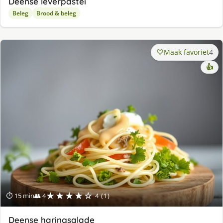
Deense leverpastei
Beleg
Brood & beleg
Maak favoriet
4
👍
★★★★☆
⏱ 15 min
👥 4
4 (1)
Deense haringsalade