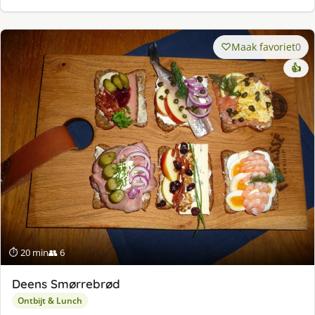
Maak favoriet
0
👍
⏱ 20 min
👥 6
Deens Smørrebrød
Ontbijt & Lunch