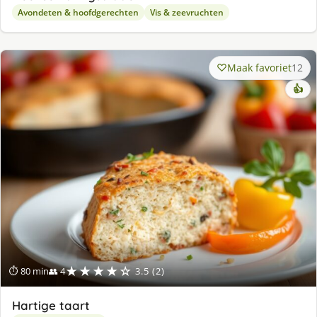
Avondeten & hoofdgerechten
Vis & zeevruchten
Maak favoriet
12
👍
★★★★☆
⏱ 80 min
👥 4
3.5 (2)
Hartige taart