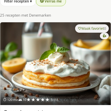
Filter recepten
▾
🎲 Verras me
25 recepten met Denemarken
Maak favoriet
0
👍
★★★★★
⏱ 120 min
👥 10
5 (1)