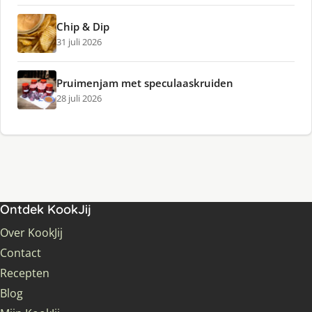
Chip & Dip
31 juli 2026
Pruimenjam met speculaaskruiden
28 juli 2026
Ontdek KookJij
Over KookJij
Contact
Recepten
Blog