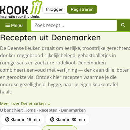
Inloggen
Registreren
Zoek een recept
Menu
Recepten uit Denemarken
De Deense keuken draait om eerlijke, troostrijke gerechten:
donker roggebrood rijkelijk belegd, gehaktballetjes in
romige saus en zoetzure rodekool. Denemarken
combineert eenvoud met verfijning — denk aan dille, boter
en gerookte vis. Ontdek hier recepten waarmee je die
noordse gezelligheid, hygge, naar je eigen keukentafel
haalt.
Meer over Denemarken ↓
U bent hier:
Home
›
Recepten
›
Denemarken
⏱ Klaar in 15 min
⏱ Klaar in 30 min