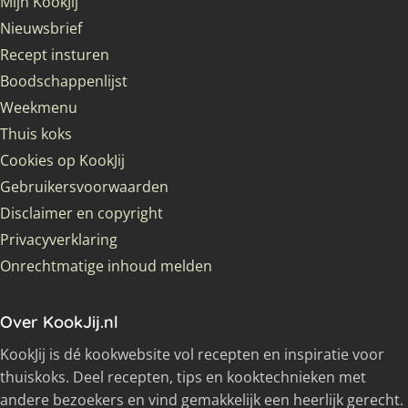
Mijn KookJij
Nieuwsbrief
Recept insturen
Boodschappenlijst
Weekmenu
Thuis koks
Cookies op KookJij
Gebruikersvoorwaarden
Disclaimer en copyright
Privacyverklaring
Onrechtmatige inhoud melden
Over KookJij.nl
KookJij is dé kookwebsite vol recepten en inspiratie voor
thuiskoks. Deel recepten, tips en kooktechnieken met
andere bezoekers en vind gemakkelijk een heerlijk gerecht.