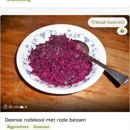
Maak favoriet
0
👍
⏱ 45 min
👥 4
Deense rodekool met rode bessen
Bijgerechten
Groenten