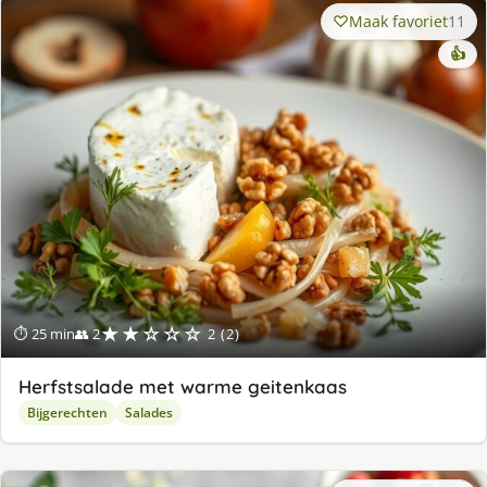
Maak favoriet
11
👍
★★☆☆☆
⏱ 25 min
👥 2
2 (2)
Herfstsalade met warme geitenkaas
Bijgerechten
Salades