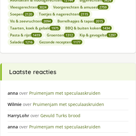
Avondeten & hoofdgerechten
Bijgerechten
12144
3824
Vleesgerechten
Voorgerechten & amuses
3024
2759
Soepen
Toetjes & nagerechten
2120
2115
Vis & zeevruchten
Borrelhapjes & tapas
2094
2015
Taarten, koek & gebak
BBQ & buiten koken
1975
1434
Pasta & rijst
Groenten
Kip & gevogelte
1419
1312
1297
Salades
Gezonde recepten
1216
1177
Laatste reacties
anna
over
Pruimenjam met speculaaskruiden
Wilmie
over
Pruimenjam met speculaaskruiden
HarryLohr
over
Gevuld Turks brood
anna
over
Pruimenjam met speculaaskruiden