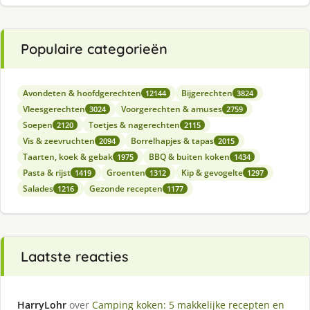
Populaire categorieën
Avondeten & hoofdgerechten
Bijgerechten
12144
3824
Vleesgerechten
Voorgerechten & amuses
3024
2759
Soepen
Toetjes & nagerechten
2120
2115
Vis & zeevruchten
Borrelhapjes & tapas
2094
2015
Taarten, koek & gebak
BBQ & buiten koken
1975
1434
Pasta & rijst
Groenten
Kip & gevogelte
1419
1312
1297
Salades
Gezonde recepten
1216
1177
Laatste reacties
HarryLohr
over
Camping koken: 5 makkelijke recepten en