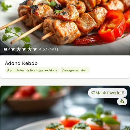
★★★★★
👥 4
4.67 (141)
Adana Kebab
Avondeten & hoofdgerechten
Vleesgerechten
Maak favoriet
8
👍