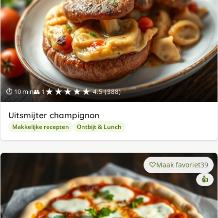
★★★★★
⏱ 10 min
👥 1
4.5 (388)
Uitsmijter champignon
Makkelijke recepten
Ontbijt & Lunch
Maak favoriet
39
👍