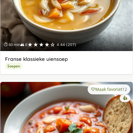
★★★★☆
⏱ 60 min
👥 6
4.44 (207)
Franse klassieke uiensoep
Soepen
Maak favoriet
12
👍