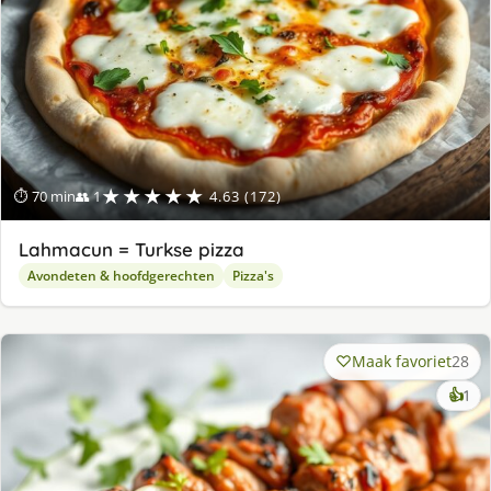
★★★★★
⏱ 70 min
👥 1
4.63 (172)
Lahmacun = Turkse pizza
Avondeten & hoofdgerechten
Pizza's
Maak favoriet
28
ke
👍
1
lek
ge