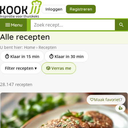
Inloggen
Registreren
Zoek een recept
Menu
Alle recepten
U bent hier:
Home
›
Recepten
⏱ Klaar in 15 min
⏱ Klaar in 30 min
Filter recepten
▾
🎲 Verras me
28.147 recepten
Maak favoriet
7
👍