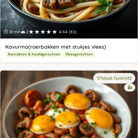
★★★★★
⏱ 30 min
👥 2
4.64 (83)
Kavurma(roerbakken met stukjes vlees)
Avondeten & hoofdgerechten
Vleesgerechten
Maak favoriet
8
👍