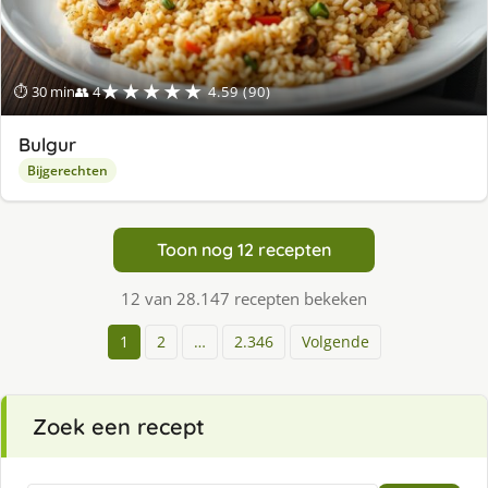
★★★★★
⏱ 30 min
👥 4
4.59 (90)
Bulgur
Bijgerechten
Toon nog 12 recepten
12 van 28.147 recepten bekeken
1
2
…
2.346
Volgende
Zoek een recept