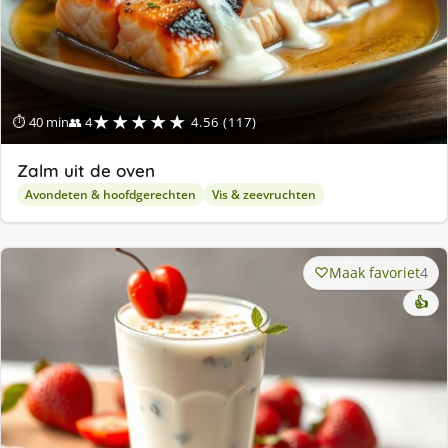
★★★★★
⏱ 40 min
👥 4
4.56 (117)
Zalm uit de oven
Avondeten & hoofdgerechten
Vis & zeevruchten
Maak favoriet
4
👍