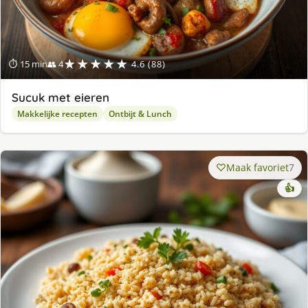
★★★★★
⏱ 15 min
👥 4
4.6 (88)
Sucuk met eieren
Makkelijke recepten
Ontbijt & Lunch
Maak favoriet
7
👍