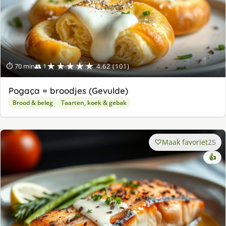
★★★★★
⏱ 70 min
👥 1
4.62 (101)
Pogaça = broodjes (Gevulde)
Brood & beleg
Taarten, koek & gebak
Maak favoriet
25
👍