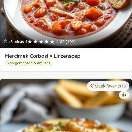
★★★★★
⏱ 45 min
👥 4
4.62 (102)
Mercimek Corbasi = Linzensoep
Voorgerechten & amuses
Maak favoriet
19
👍