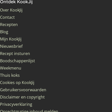
Ontdek KookJij
Over KookJij
Contact
Recepten
Blog
Mijn KookJij
Nieuwsbrief
Recept insturen
Boodschappenlijst
Weekmenu
Thuis koks
Cookies op KookJij
Gebruikersvoorwaarden
Disclaimer en copyright
Privacyverklaring
Onrechtmatige inhoud melden