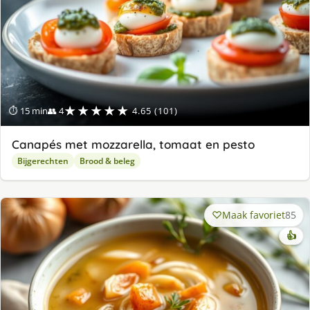
★★★★★
⏱ 15 min
👥 4
4.65 (101)
Canapés met mozzarella, tomaat en pesto
Bijgerechten
Brood & beleg
Maak favoriet
85
👍