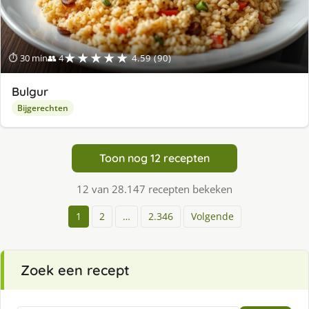
★★★★★
⏱ 30 min
👥 4
4.59 (90)
Bulgur
Bijgerechten
Toon nog 12 recepten
12 van 28.147 recepten bekeken
1
2
…
2.346
Volgende
Zoek een recept