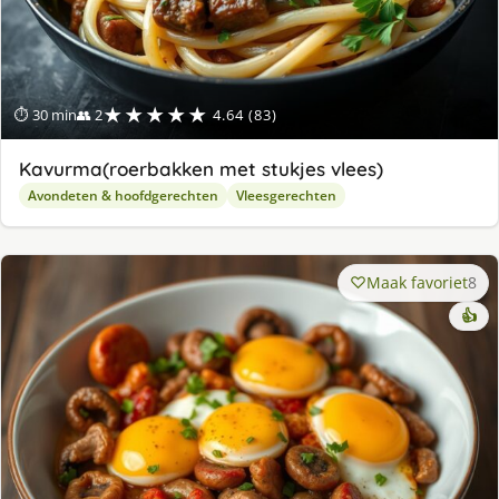
★★★★★
⏱ 30 min
👥 2
4.64 (83)
Kavurma(roerbakken met stukjes vlees)
Avondeten & hoofdgerechten
Vleesgerechten
Maak favoriet
8
👍