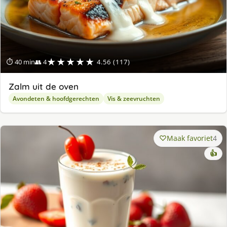
★★★★★
⏱ 40 min
👥 4
4.56 (117)
Zalm uit de oven
Avondeten & hoofdgerechten
Vis & zeevruchten
Maak favoriet
4
👍