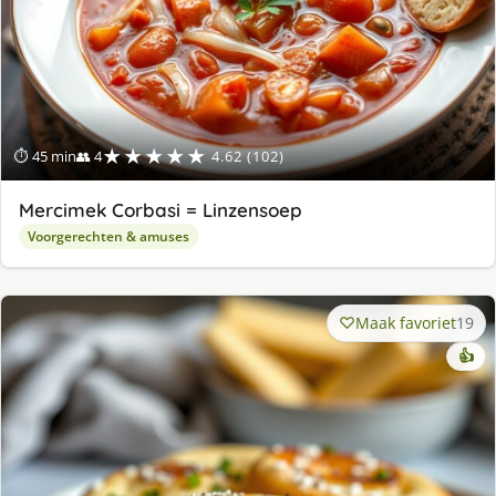
★★★★★
⏱ 45 min
👥 4
4.62 (102)
Mercimek Corbasi = Linzensoep
Voorgerechten & amuses
Maak favoriet
19
👍