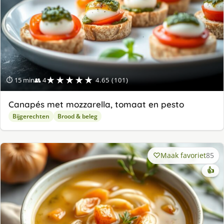
★★★★★
⏱ 15 min
👥 4
4.65 (101)
Canapés met mozzarella, tomaat en pesto
Bijgerechten
Brood & beleg
Maak favoriet
85
👍