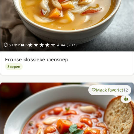
★★★★☆
⏱ 60 min
👥 6
4.44 (207)
Franse klassieke uiensoep
Soepen
Maak favoriet
12
👍