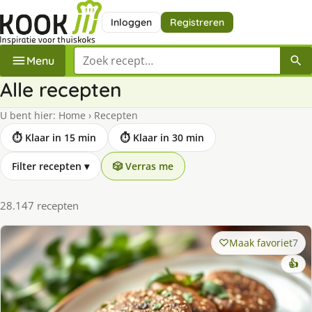
Inloggen
Registreren
Zoek een recept
Menu
Alle recepten
U bent hier:
Home
›
Recepten
⏱ Klaar in 15 min
⏱ Klaar in 30 min
Filter recepten
▾
🎲 Verras me
28.147 recepten
Maak favoriet
7
👍