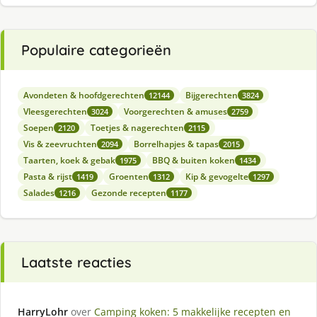
Populaire categorieën
Avondeten & hoofdgerechten
Bijgerechten
12144
3824
Vleesgerechten
Voorgerechten & amuses
3024
2759
Soepen
Toetjes & nagerechten
2120
2115
Vis & zeevruchten
Borrelhapjes & tapas
2094
2015
Taarten, koek & gebak
BBQ & buiten koken
1975
1434
Pasta & rijst
Groenten
Kip & gevogelte
1419
1312
1297
Salades
Gezonde recepten
1216
1177
Laatste reacties
HarryLohr
over
Camping koken: 5 makkelijke recepten en