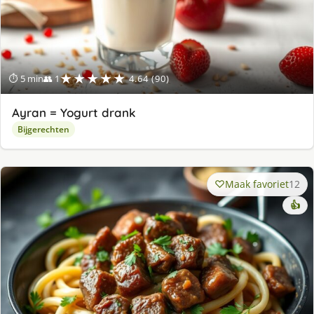
★★★★★
⏱ 5 min
👥 1
4.64 (90)
Ayran = Yogurt drank
Bijgerechten
Maak favoriet
12
👍