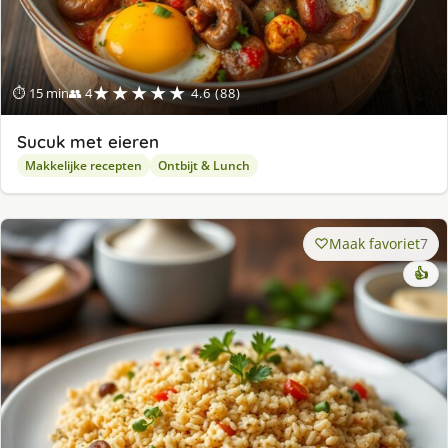
★★★★★
⏱ 15 min
👥 4
4.6 (88)
Sucuk met eieren
Makkelijke recepten
Ontbijt & Lunch
Maak favoriet
7
👍