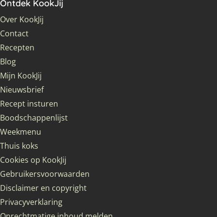
Ontdek KookJij
Over KookJij
Contact
Recepten
Blog
Mijn KookJij
Nieuwsbrief
Recept insturen
Boodschappenlijst
Weekmenu
Thuis koks
Cookies op KookJij
Gebruikersvoorwaarden
Disclaimer en copyright
Privacyverklaring
Onrechtmatige inhoud melden