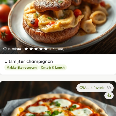
★★★★★
⏱ 10 min
👥 1
4.5 (388)
Uitsmijter champignon
Makkelijke recepten
Ontbijt & Lunch
Maak favoriet
39
👍