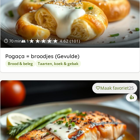
★★★★★
⏱ 70 min
👥 1
4.62 (101)
Pogaça = broodjes (Gevulde)
Brood & beleg
Taarten, koek & gebak
Maak favoriet
25
👍