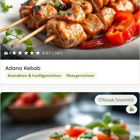
★★★★★
👥 4
4.67 (141)
Adana Kebab
Avondeten & hoofdgerechten
Vleesgerechten
Maak favoriet
8
👍