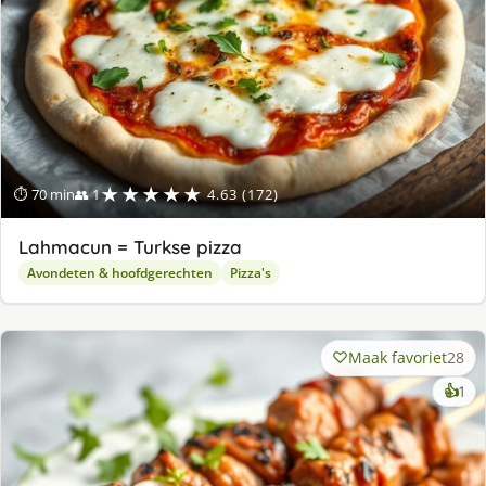
★★★★★
⏱ 70 min
👥 1
4.63 (172)
Lahmacun = Turkse pizza
Avondeten & hoofdgerechten
Pizza's
Maak favoriet
28
ke
👍
1
lek
ge