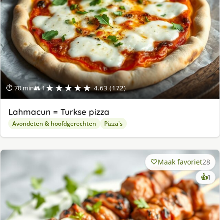
★★★★★
⏱ 70 min
👥 1
4.63 (172)
Lahmacun = Turkse pizza
Avondeten & hoofdgerechten
Pizza's
Maak favoriet
28
ke
👍
1
lek
ge