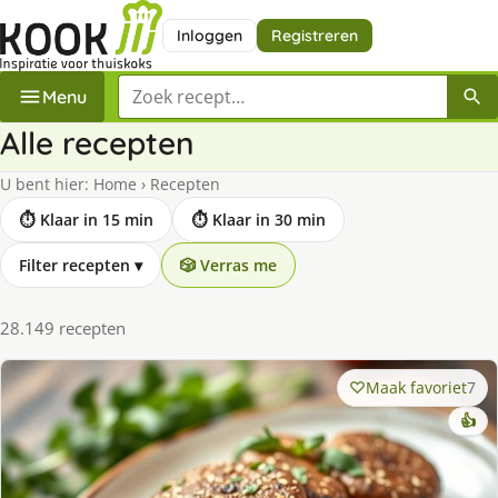
Inloggen
Registreren
Zoek een recept
Menu
Alle recepten
U bent hier:
Home
›
Recepten
⏱ Klaar in 15 min
⏱ Klaar in 30 min
Filter recepten
▾
🎲 Verras me
28.149 recepten
Maak favoriet
7
👍