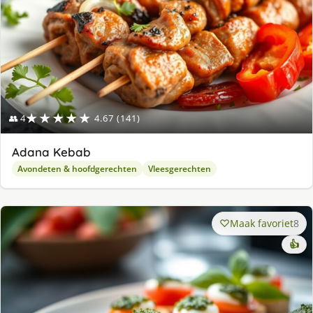
★★★★★
👥 4
4.67 (141)
Adana Kebab
Avondeten & hoofdgerechten
Vleesgerechten
Maak favoriet
8
👍