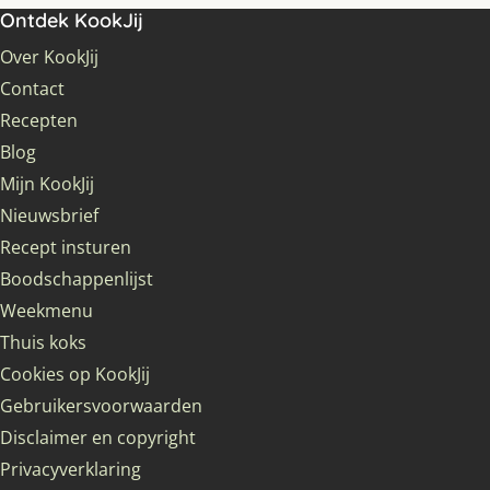
Ontdek KookJij
Over KookJij
Contact
Recepten
Blog
Mijn KookJij
Nieuwsbrief
Recept insturen
Boodschappenlijst
Weekmenu
Thuis koks
Cookies op KookJij
Gebruikersvoorwaarden
Disclaimer en copyright
Privacyverklaring