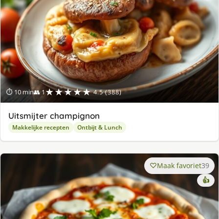
★★★★★
⏱ 10 min
👥 1
4.5 (388)
Uitsmijter champignon
Makkelijke recepten
Ontbijt & Lunch
Maak favoriet
39
👍