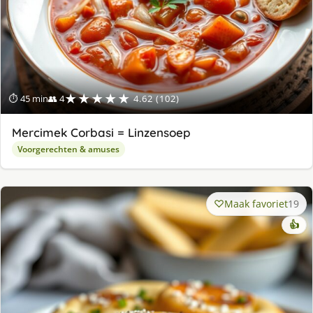
★★★★★
⏱ 45 min
👥 4
4.62 (102)
Mercimek Corbasi = Linzensoep
Voorgerechten & amuses
Maak favoriet
19
👍