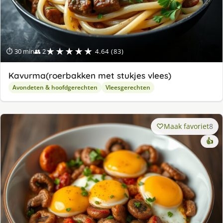
★★★★★
⏱ 30 min
👥 2
4.64 (83)
Kavurma(roerbakken met stukjes vlees)
Avondeten & hoofdgerechten
Vleesgerechten
Maak favoriet
8
👍