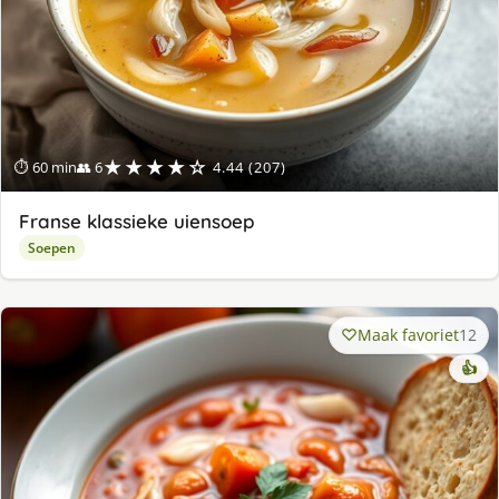
★★★★☆
⏱ 60 min
👥 6
4.44 (207)
Franse klassieke uiensoep
Soepen
Maak favoriet
12
👍