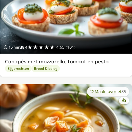
★★★★★
⏱ 15 min
👥 4
4.65 (101)
Canapés met mozzarella, tomaat en pesto
Bijgerechten
Brood & beleg
Maak favoriet
85
👍