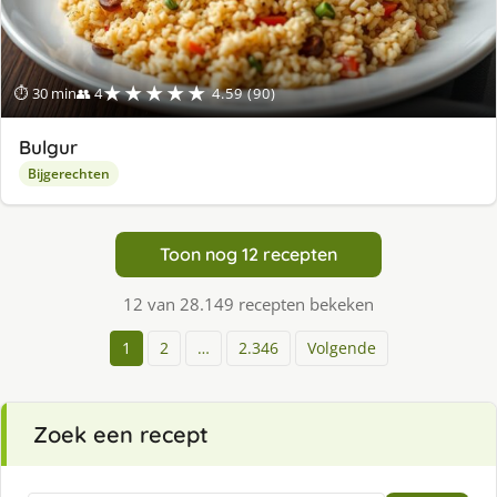
★★★★★
⏱ 30 min
👥 4
4.59 (90)
Bulgur
Bijgerechten
Toon nog 12 recepten
12 van 28.149 recepten bekeken
1
2
…
2.346
Volgende
Zoek een recept