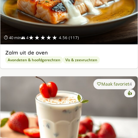
★★★★★
⏱ 40 min
👥 4
4.56 (117)
Zalm uit de oven
Avondeten & hoofdgerechten
Vis & zeevruchten
Maak favoriet
4
👍