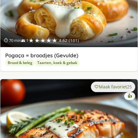
★★★★★
⏱ 70 min
👥 1
4.62 (101)
Pogaça = broodjes (Gevulde)
Brood & beleg
Taarten, koek & gebak
Maak favoriet
25
👍