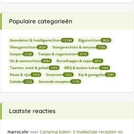
Populaire categorieën
Avondeten & hoofdgerechten
Bijgerechten
12144
3824
Vleesgerechten
Voorgerechten & amuses
3024
2759
Soepen
Toetjes & nagerechten
2120
2115
Vis & zeevruchten
Borrelhapjes & tapas
2094
2015
Taarten, koek & gebak
BBQ & buiten koken
1975
1434
Pasta & rijst
Groenten
Kip & gevogelte
1419
1312
1297
Salades
Gezonde recepten
1216
1178
Laatste reacties
HarryLohr
over
Camping koken: 5 makkelijke recepten en