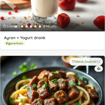
★★★★★
⏱ 5 min
👥 1
4.64 (90)
Ayran = Yogurt drank
Bijgerechten
Maak favoriet
12
👍