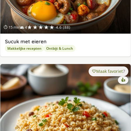
★★★★★
⏱ 15 min
👥 4
4.6 (88)
Sucuk met eieren
Makkelijke recepten
Ontbijt & Lunch
Maak favoriet
7
👍