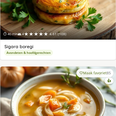
★★★★★
⏱ 40 min
👥 4
4.61 (108)
Sigara boregi
Avondeten & hoofdgerechten
Maak favoriet
85
👍