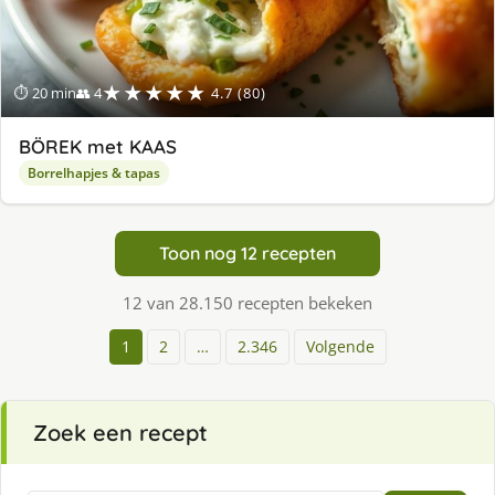
★★★★★
⏱ 20 min
👥 4
4.7 (80)
BÖREK met KAAS
Borrelhapjes & tapas
Toon nog 12 recepten
12 van 28.150 recepten bekeken
1
2
…
2.346
Volgende
Zoek een recept