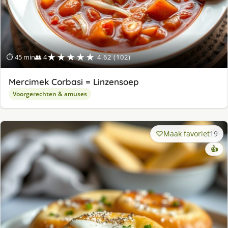
★★★★★
⏱ 45 min
👥 4
4.62 (102)
Mercimek Corbasi = Linzensoep
Voorgerechten & amuses
Maak favoriet
19
👍