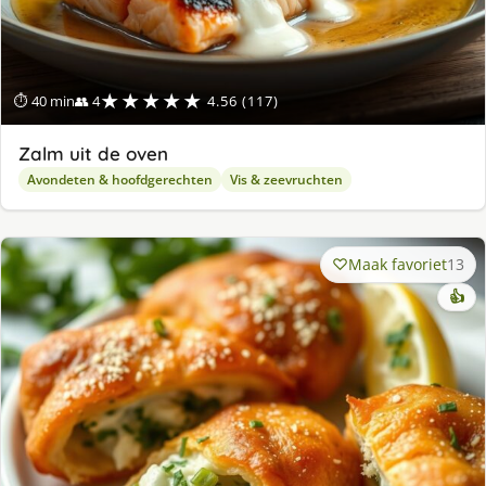
★★★★★
⏱ 40 min
👥 4
4.56 (117)
Zalm uit de oven
Avondeten & hoofdgerechten
Vis & zeevruchten
Maak favoriet
13
👍