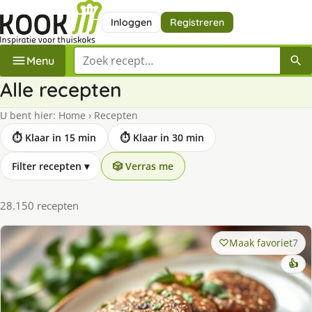
Inloggen
Registreren
Zoek een recept
Menu
Alle recepten
U bent hier:
Home
›
Recepten
⏱ Klaar in 15 min
⏱ Klaar in 30 min
Filter recepten
▾
🎲 Verras me
28.150 recepten
Maak favoriet
7
👍