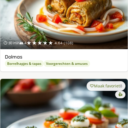
★★★★★
⏱ 30 min
👥 4
4.64 (108)
Dolmas
Borrelhapjes & tapas
Voorgerechten & amuses
Maak favoriet
8
👍