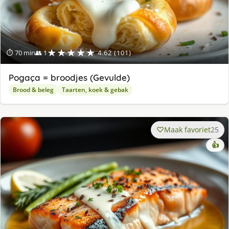
★★★★★
⏱ 70 min
👥 1
4.62 (101)
Pogaça = broodjes (Gevulde)
Brood & beleg
Taarten, koek & gebak
Maak favoriet
25
👍