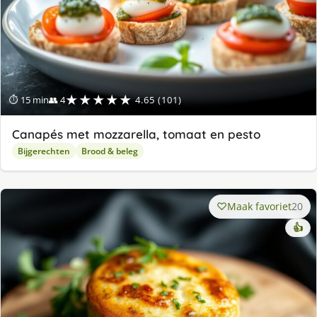
★★★★★
⏱ 15 min
👥 4
4.65 (101)
Canapés met mozzarella, tomaat en pesto
Bijgerechten
Brood & beleg
Maak favoriet
20
👍