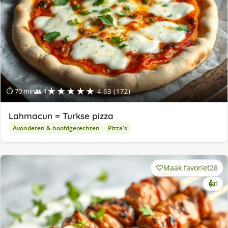
★★★★★
⏱ 70 min
👥 1
4.63 (172)
Lahmacun = Turkse pizza
Avondeten & hoofdgerechten
Pizza's
Maak favoriet
28
ke
👍
1
lek
ge