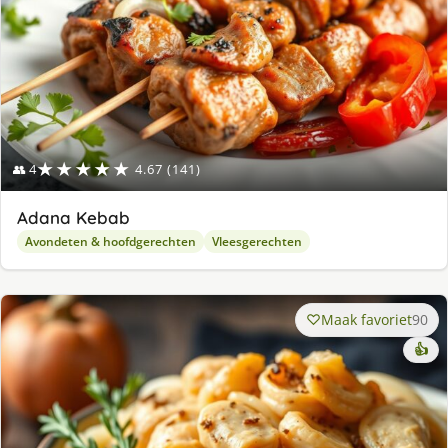
★★★★★
👥 4
4.67 (141)
Adana Kebab
Avondeten & hoofdgerechten
Vleesgerechten
Maak favoriet
90
👍