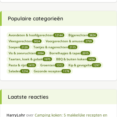
Populaire categorieën
Avondeten & hoofdgerechten
Bijgerechten
12144
3824
Vleesgerechten
Voorgerechten & amuses
3024
2759
Soepen
Toetjes & nagerechten
2120
2115
Vis & zeevruchten
Borrelhapjes & tapas
2094
2015
Taarten, koek & gebak
BBQ & buiten koken
1975
1434
Pasta & rijst
Groenten
Kip & gevogelte
1419
1312
1297
Salades
Gezonde recepten
1216
1178
Laatste reacties
HarryLohr
over
Camping koken: 5 makkelijke recepten en