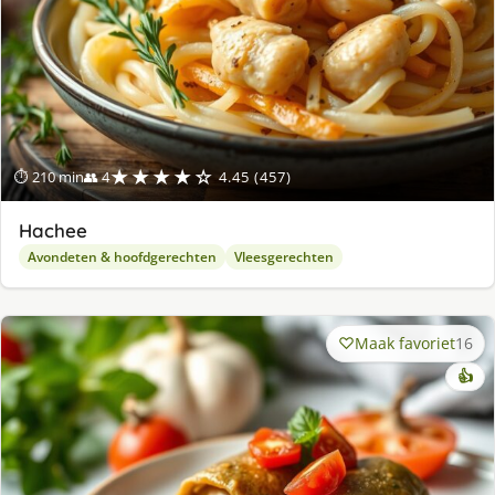
★★★★☆
⏱ 210 min
👥 4
4.45 (457)
Hachee
Avondeten & hoofdgerechten
Vleesgerechten
Maak favoriet
16
👍