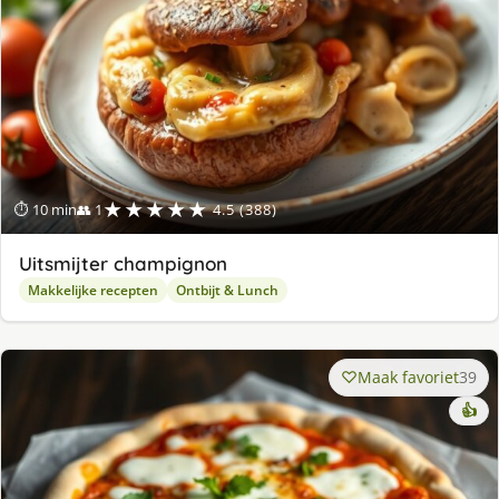
★★★★★
⏱ 10 min
👥 1
4.5 (388)
Uitsmijter champignon
Makkelijke recepten
Ontbijt & Lunch
Maak favoriet
39
👍