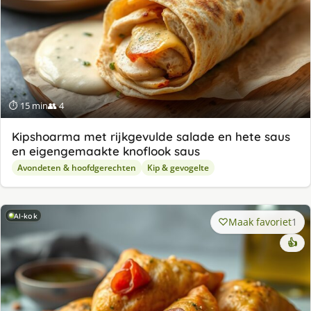
⏱ 15 min
👥 4
Kipshoarma met rijkgevulde salade en hete saus
en eigengemaakte knoflook saus
Avondeten & hoofdgerechten
Kip & gevogelte
AI-kok
Maak favoriet
1
👍