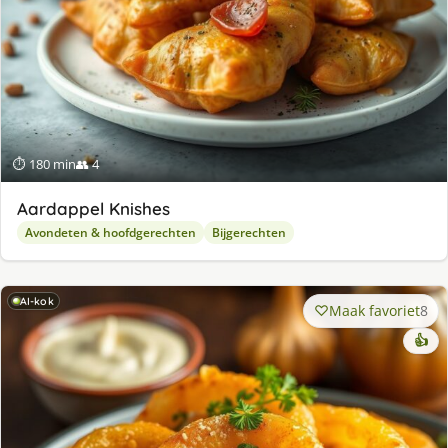
⏱ 180 min
👥 4
Aardappel Knishes
Avondeten & hoofdgerechten
Bijgerechten
AI-kok
Maak favoriet
8
👍