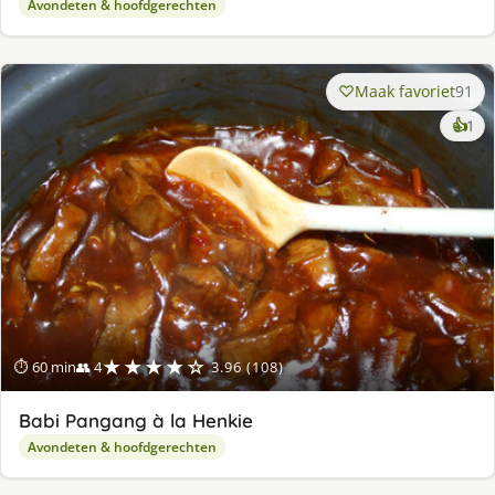
Avondeten & hoofdgerechten
Maak favoriet
91
ke
👍
1
lek
ge
★★★★☆
⏱ 60 min
👥 4
3.96 (108)
Babi Pangang à la Henkie
Avondeten & hoofdgerechten