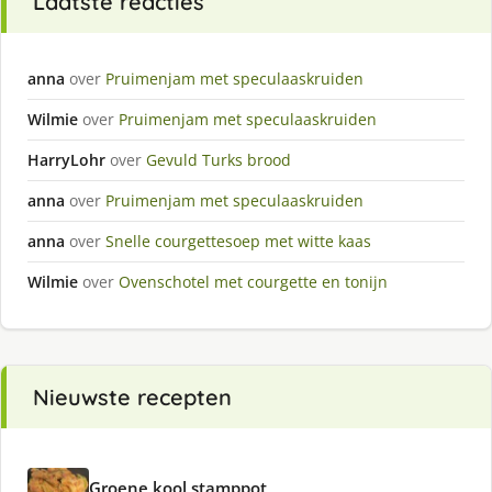
Laatste reacties
anna
over
Pruimenjam met speculaaskruiden
Wilmie
over
Pruimenjam met speculaaskruiden
HarryLohr
over
Gevuld Turks brood
anna
over
Pruimenjam met speculaaskruiden
anna
over
Snelle courgettesoep met witte kaas
Wilmie
over
Ovenschotel met courgette en tonijn
Nieuwste recepten
Groene kool stamppot