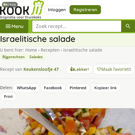
AI-kok
Inloggen
Registreren
Zoek een recept
Menu
Israelitische salade
U bent hier:
Home
›
Recepten
›
Israelitische salade
Bijgerechten
Salades
Maak favoriet
0
Recept van
Keukensloofje 47
👍
Lekker!
Delen:
WhatsApp
Facebook
Pinterest
Kopieer link
Print