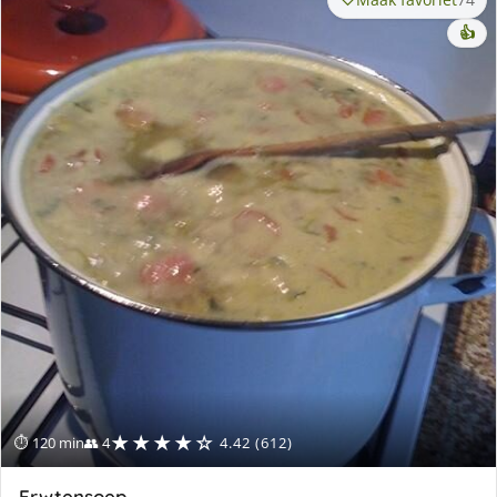
👍
★★★★☆
⏱ 120 min
👥 4
4.42 (612)
Erwtensoep