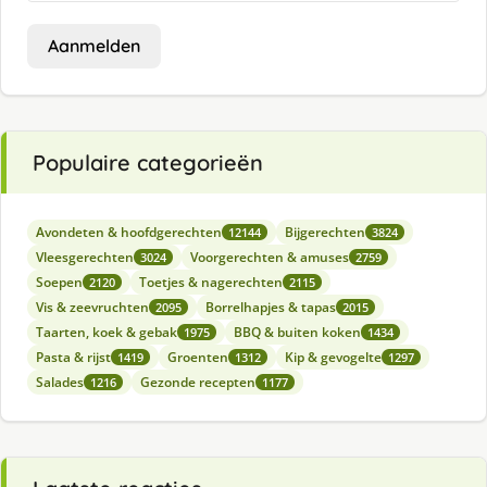
Aanmelden
Populaire categorieën
Avondeten & hoofdgerechten
Bijgerechten
12144
3824
Vleesgerechten
Voorgerechten & amuses
3024
2759
Soepen
Toetjes & nagerechten
2120
2115
Vis & zeevruchten
Borrelhapjes & tapas
2095
2015
Taarten, koek & gebak
BBQ & buiten koken
1975
1434
Pasta & rijst
Groenten
Kip & gevogelte
1419
1312
1297
Salades
Gezonde recepten
1216
1177