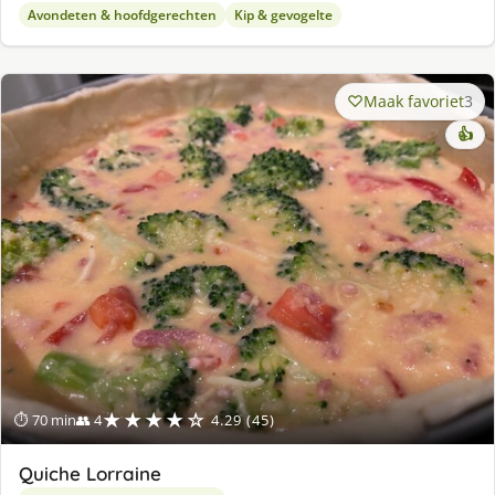
Avondeten & hoofdgerechten
Kip & gevogelte
Maak favoriet
3
👍
★★★★☆
⏱ 70 min
👥 4
4.29 (45)
Quiche Lorraine