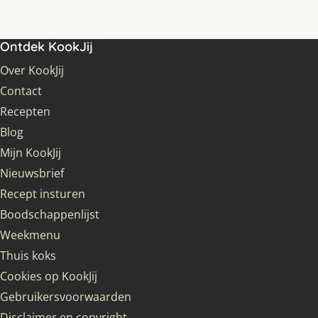
Ontdek KookJij
Over KookJij
Contact
Recepten
Blog
Mijn KookJij
Nieuwsbrief
Recept insturen
Boodschappenlijst
Weekmenu
Thuis koks
Cookies op KookJij
Gebruikersvoorwaarden
Disclaimer en copyright