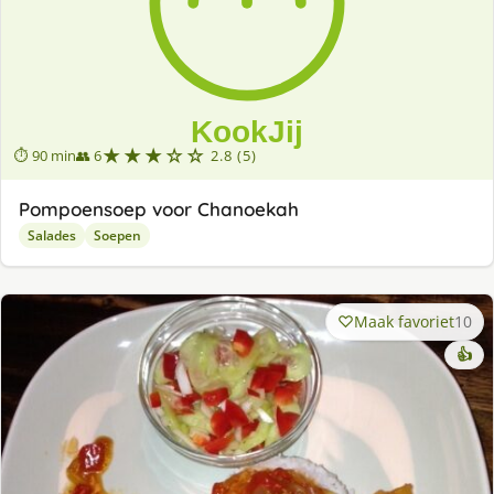
★★★☆☆
⏱ 90 min
👥 6
2.8 (5)
Pompoensoep voor Chanoekah
Salades
Soepen
Maak favoriet
10
👍