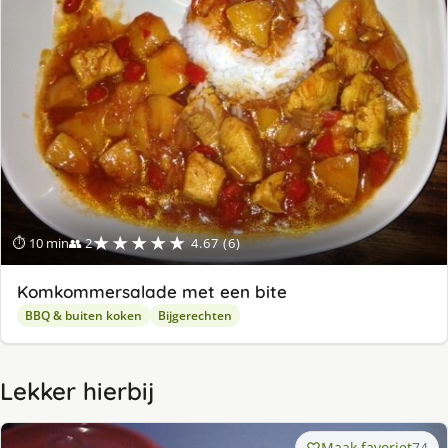
★★★★★
⏱ 10 min
👥 2
4.67 (6)
Komkommersalade met een bite
BBQ & buiten koken
Bijgerechten
Lekker hierbij
Maak favoriet
74