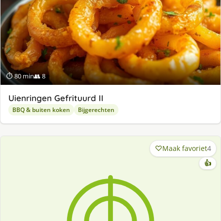
⏱ 80 min
👥 8
Uienringen Gefrituurd II
BBQ & buiten koken
Bijgerechten
Maak favoriet
4
👍