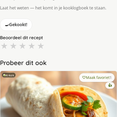
Laat het weten — het komt in je kooklogboek te staan.
🍳
Gekookt!
Beoordeel dit recept
★
★
★
★
★
Probeer dit ook
AI-kok
Maak favoriet
1
👍