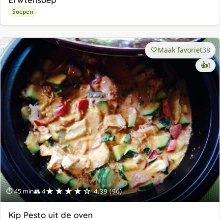
Soepen
Maak favoriet
38
ke
👍
1
lek
ge
★★★★☆
⏱ 45 min
👥 4
4.39 (96)
Kip Pesto uit de oven