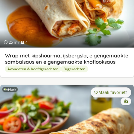
⏱ 25 min
👥 4
Wrap met kipshoarma, ijsbergsla, eigengemaakte
sambalsaus en eigengemaakte knoflooksaus
Avondeten & hoofdgerechten
Bijgerechten
AI-kok
Maak favoriet
1
👍