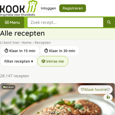
Inloggen
Registreren
Zoek een recept
Menu
Alle recepten
U bent hier:
Home
›
Recepten
⏱ Klaar in 15 min
⏱ Klaar in 30 min
Filter recepten
▾
🎲 Verras me
28.147 recepten
AI-kok
Maak favoriet
7
👍