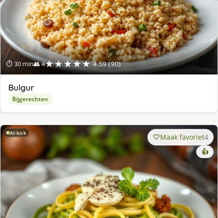
★★★★★
⏱ 30 min
👥 4
4.59 (90)
Bulgur
Bijgerechten
AI-kok
Maak favoriet
4
👍