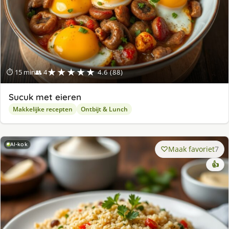
★★★★★
⏱ 15 min
👥 4
4.6 (88)
Sucuk met eieren
Makkelijke recepten
Ontbijt & Lunch
AI-kok
Maak favoriet
7
👍