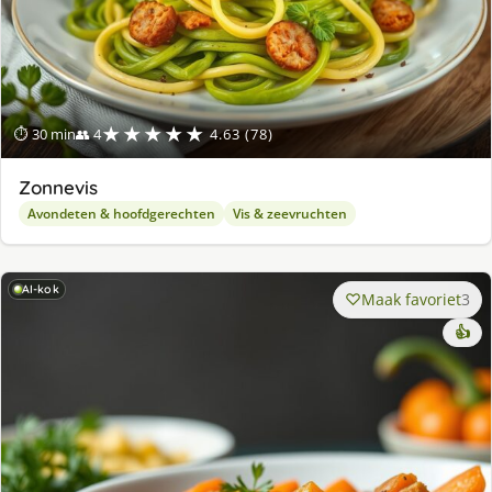
★★★★★
⏱ 30 min
👥 4
4.63 (78)
Zonnevis
Avondeten & hoofdgerechten
Vis & zeevruchten
AI-kok
Maak favoriet
3
👍