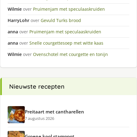
Wilmie
over
Pruimenjam met speculaaskruiden
HarryLohr
over
Gevuld Turks brood
anna
over
Pruimenjam met speculaaskruiden
anna
over
Snelle courgettesoep met witte kaas
Wilmie
over
Ovenschotel met courgette en tonijn
Nieuwste recepten
Preitaart met cantharellen
7 augustus 2026
Groene kool stamppot