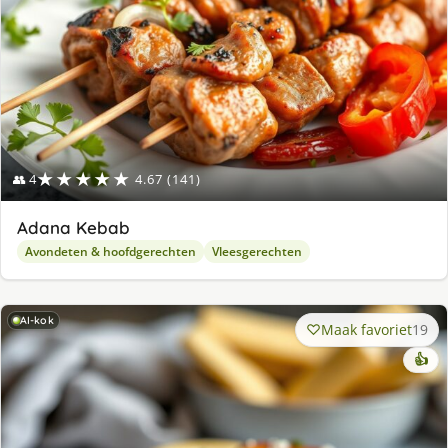
★★★★★
👥 4
4.67 (141)
Adana Kebab
Avondeten & hoofdgerechten
Vleesgerechten
AI-kok
Maak favoriet
19
👍