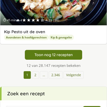
★★★★☆
⏱ 45 min
👥 4
4.39 (96)
Kip Pesto uit de oven
Avondeten & hoofdgerechten
Kip & gevogelte
Toon nog 12 recepten
12 van 28.147 recepten bekeken
1
2
…
2.346
Volgende
Zoek een recept