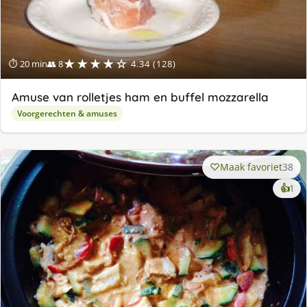
★★★★☆
⏱ 20 min
👥 8
4.34 (128)
Amuse van rolletjes ham en buffel mozzarella
Voorgerechten & amuses
Maak favoriet
38
ke
👍
1
lek
ge