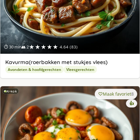
★★★★★
⏱ 30 min
👥 2
4.64 (83)
Kavurma(roerbakken met stukjes vlees)
Avondeten & hoofdgerechten
Vleesgerechten
AI-kok
Maak favoriet
8
👍