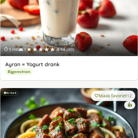
★★★★★
⏱ 5 min
👥 1
4.64 (90)
Ayran = Yogurt drank
Bijgerechten
AI-kok
Maak favoriet
12
👍