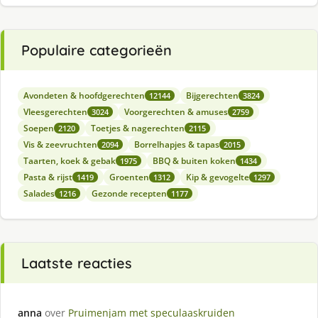
Populaire categorieën
Avondeten & hoofdgerechten
Bijgerechten
12144
3824
Vleesgerechten
Voorgerechten & amuses
3024
2759
Soepen
Toetjes & nagerechten
2120
2115
Vis & zeevruchten
Borrelhapjes & tapas
2094
2015
Taarten, koek & gebak
BBQ & buiten koken
1975
1434
Pasta & rijst
Groenten
Kip & gevogelte
1419
1312
1297
Salades
Gezonde recepten
1216
1177
Laatste reacties
anna
over
Pruimenjam met speculaaskruiden