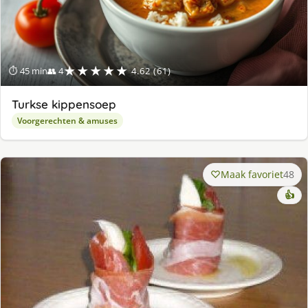
★★★★★
⏱ 45 min
👥 4
4.62 (61)
Turkse kippensoep
Voorgerechten & amuses
Maak favoriet
48
👍