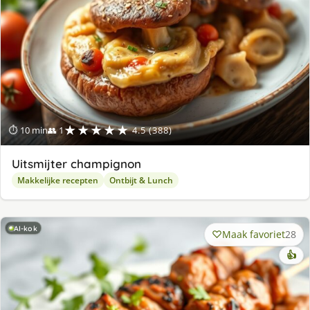
★★★★★
⏱ 10 min
👥 1
4.5 (388)
Uitsmijter champignon
Makkelijke recepten
Ontbijt & Lunch
AI-kok
Maak favoriet
28
👍