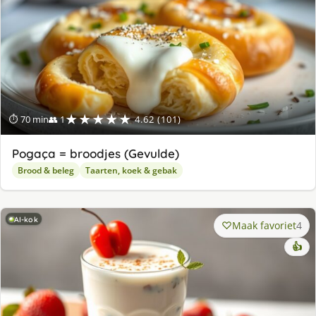
★★★★★
⏱ 70 min
👥 1
4.62 (101)
Pogaça = broodjes (Gevulde)
Brood & beleg
Taarten, koek & gebak
AI-kok
Maak favoriet
4
👍