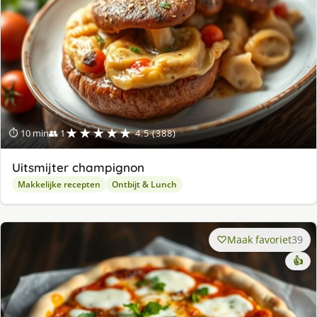
★★★★★
⏱ 10 min
👥 1
4.5 (388)
Uitsmijter champignon
Makkelijke recepten
Ontbijt & Lunch
Maak favoriet
39
👍