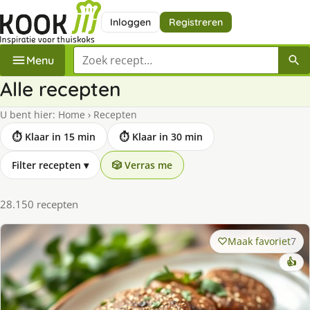
Inloggen
Registreren
Zoek een recept
Menu
Alle recepten
U bent hier:
Home
›
Recepten
⏱ Klaar in 15 min
⏱ Klaar in 30 min
Filter recepten
▾
🎲 Verras me
28.150 recepten
Maak favoriet
7
👍