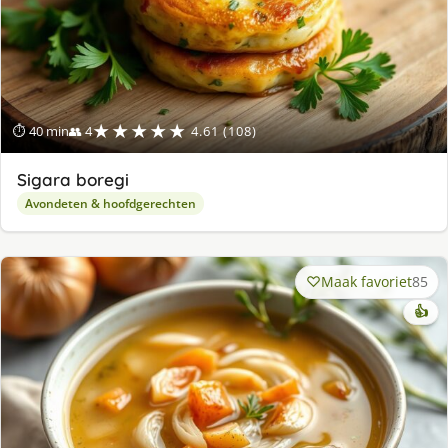
★★★★★
⏱ 40 min
👥 4
4.61 (108)
Sigara boregi
Avondeten & hoofdgerechten
Maak favoriet
85
👍