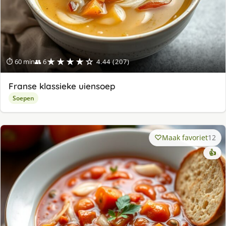
★★★★☆
⏱ 60 min
👥 6
4.44 (207)
Franse klassieke uiensoep
Soepen
Maak favoriet
12
👍