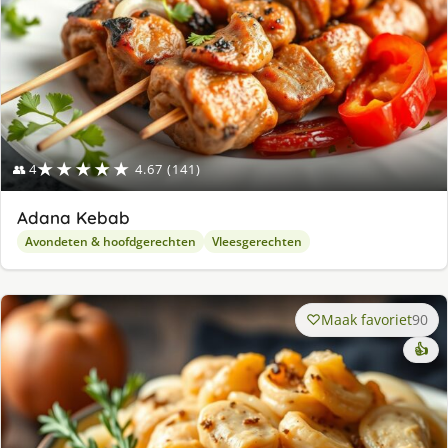
★★★★★
👥 4
4.67 (141)
Adana Kebab
Avondeten & hoofdgerechten
Vleesgerechten
Maak favoriet
90
👍