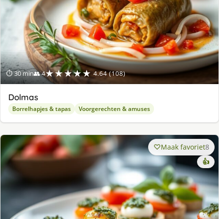
★★★★★
⏱ 30 min
👥 4
4.64 (108)
Dolmas
Borrelhapjes & tapas
Voorgerechten & amuses
Maak favoriet
8
👍