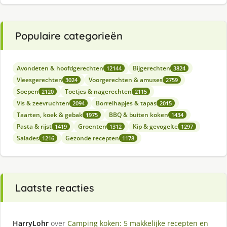
Populaire categorieën
Avondeten & hoofdgerechten
Bijgerechten
12144
3824
Vleesgerechten
Voorgerechten & amuses
3024
2759
Soepen
Toetjes & nagerechten
2120
2115
Vis & zeevruchten
Borrelhapjes & tapas
2094
2015
Taarten, koek & gebak
BBQ & buiten koken
1975
1434
Pasta & rijst
Groenten
Kip & gevogelte
1419
1312
1297
Salades
Gezonde recepten
1216
1178
Laatste reacties
HarryLohr
over
Camping koken: 5 makkelijke recepten en