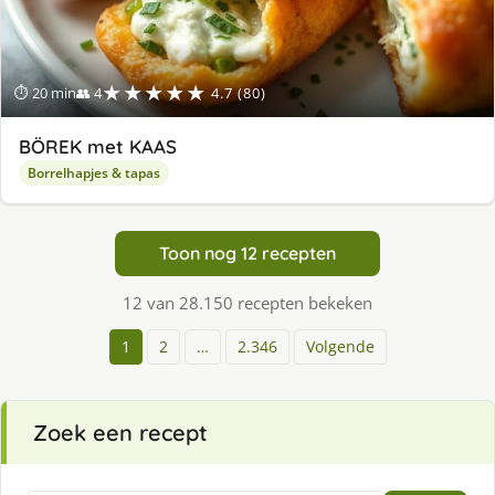
★★★★★
⏱ 20 min
👥 4
4.7 (80)
BÖREK met KAAS
Borrelhapjes & tapas
Toon nog 12 recepten
12 van 28.150 recepten bekeken
1
2
…
2.346
Volgende
Zoek een recept