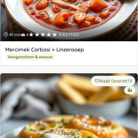
★★★★★
⏱ 45 min
👥 4
4.62 (102)
Mercimek Corbasi = Linzensoep
Voorgerechten & amuses
Maak favoriet
19
👍