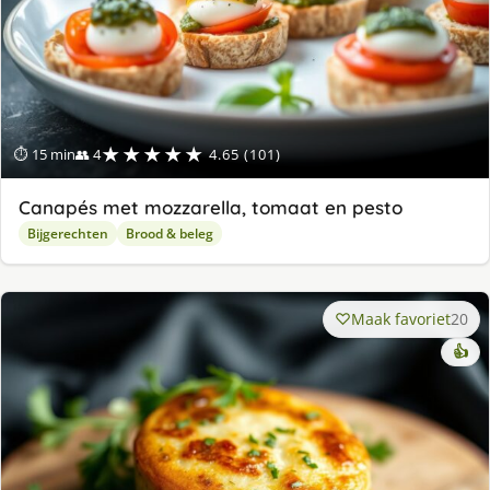
★★★★★
⏱ 15 min
👥 4
4.65 (101)
Canapés met mozzarella, tomaat en pesto
Bijgerechten
Brood & beleg
Maak favoriet
20
👍