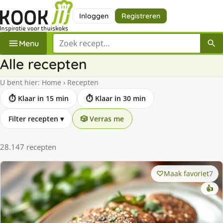
Inloggen
Registreren
Zoek een recept
Menu
Alle recepten
U bent hier:
Home
›
Recepten
⏱ Klaar in 15 min
⏱ Klaar in 30 min
Filter recepten
▾
🎲 Verras me
28.147 recepten
Maak favoriet
7
👍