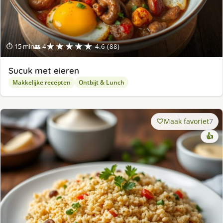
★★★★★
⏱ 15 min
👥 4
4.6 (88)
Sucuk met eieren
Makkelijke recepten
Ontbijt & Lunch
Maak favoriet
7
👍