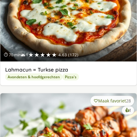
★★★★★
⏱ 70 min
👥 1
4.63 (172)
Lahmacun = Turkse pizza
Avondeten & hoofdgerechten
Pizza's
Maak favoriet
28
ke
👍
1
lek
ge