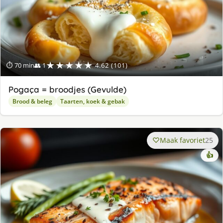
★★★★★
⏱ 70 min
👥 1
4.62 (101)
Pogaça = broodjes (Gevulde)
Brood & beleg
Taarten, koek & gebak
Maak favoriet
25
👍