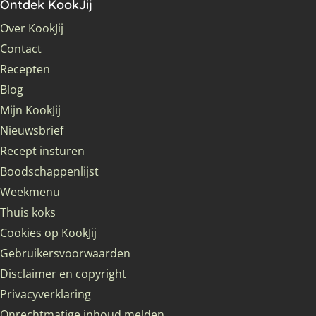
Ontdek KookJij
Over KookJij
Contact
Recepten
Blog
Mijn KookJij
Nieuwsbrief
Recept insturen
Boodschappenlijst
Weekmenu
Thuis koks
Cookies op KookJij
Gebruikersvoorwaarden
Disclaimer en copyright
Privacyverklaring
Onrechtmatige inhoud melden