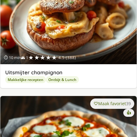
★★★★★
⏱ 10 min
👥 1
4.5 (388)
Uitsmijter champignon
Makkelijke recepten
Ontbijt & Lunch
Maak favoriet
39
👍