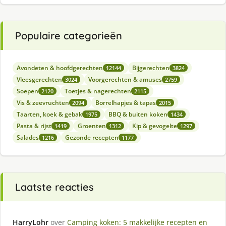
Populaire categorieën
Avondeten & hoofdgerechten
Bijgerechten
12144
3824
Vleesgerechten
Voorgerechten & amuses
3024
2759
Soepen
Toetjes & nagerechten
2120
2115
Vis & zeevruchten
Borrelhapjes & tapas
2094
2015
Taarten, koek & gebak
BBQ & buiten koken
1975
1434
Pasta & rijst
Groenten
Kip & gevogelte
1419
1312
1297
Salades
Gezonde recepten
1216
1177
Laatste reacties
HarryLohr
over
Camping koken: 5 makkelijke recepten en