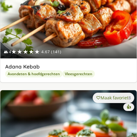
★★★★★
👥 4
4.67 (141)
Adana Kebab
Avondeten & hoofdgerechten
Vleesgerechten
Maak favoriet
8
👍