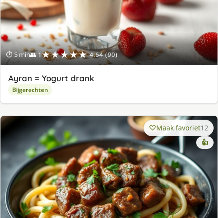
★★★★★
⏱ 5 min
👥 1
4.64 (90)
Ayran = Yogurt drank
Bijgerechten
Maak favoriet
12
👍