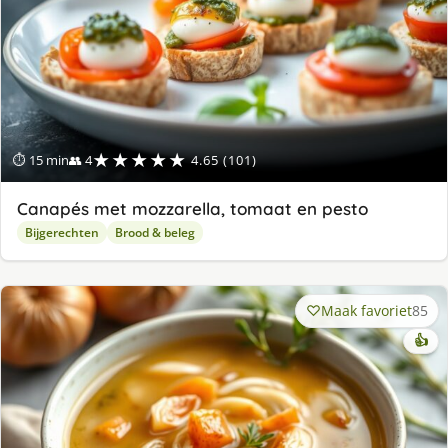
★★★★★
⏱ 15 min
👥 4
4.65 (101)
Canapés met mozzarella, tomaat en pesto
Bijgerechten
Brood & beleg
Maak favoriet
85
👍