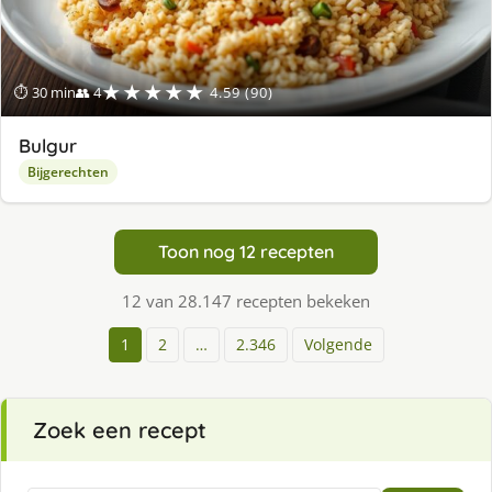
★★★★★
⏱ 30 min
👥 4
4.59 (90)
Bulgur
Bijgerechten
Toon nog 12 recepten
12 van 28.147 recepten bekeken
1
2
…
2.346
Volgende
Zoek een recept