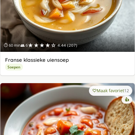
★★★★☆
⏱ 60 min
👥 6
4.44 (207)
Franse klassieke uiensoep
Soepen
Maak favoriet
12
👍