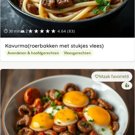
★★★★★
⏱ 30 min
👥 2
4.64 (83)
Kavurma(roerbakken met stukjes vlees)
Avondeten & hoofdgerechten
Vleesgerechten
Maak favoriet
8
👍