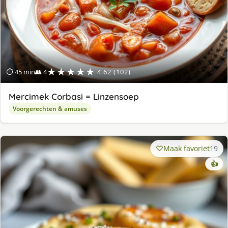
★★★★★
⏱ 45 min
👥 4
4.62 (102)
Mercimek Corbasi = Linzensoep
Voorgerechten & amuses
Maak favoriet
19
👍