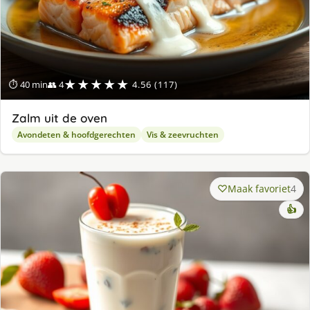
★★★★★
⏱ 40 min
👥 4
4.56 (117)
Zalm uit de oven
Avondeten & hoofdgerechten
Vis & zeevruchten
Maak favoriet
4
👍