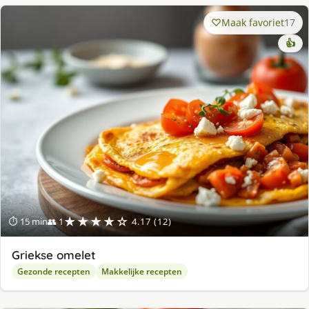
Maak favoriet
17
👍
★★★★☆
⏱ 15 min
👥 1
4.17 (12)
Griekse omelet
Gezonde recepten
Makkelijke recepten