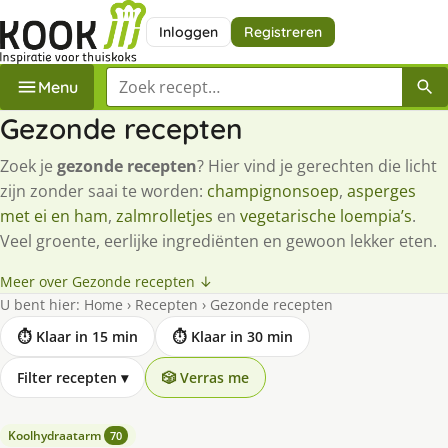
Inloggen
Registreren
Zoek een recept
Menu
Gezonde recepten
Zoek je
gezonde recepten
? Hier vind je gerechten die licht
zijn zonder saai te worden:
champignonsoep
,
asperges
met ei en ham
,
zalmrolletjes
en
vegetarische loempia’s
.
Veel groente, eerlijke ingrediënten en gewoon lekker eten.
Meer over Gezonde recepten ↓
U bent hier:
Home
›
Recepten
›
Gezonde recepten
⏱ Klaar in 15 min
⏱ Klaar in 30 min
Filter recepten
▾
🎲 Verras me
Koolhydraatarm
70