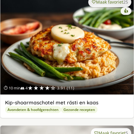
Maak favoriet
25
👍
★★★★☆
⏱ 10 min
👥 4
3.91 (11)
Kip-shoarmaschotel met rösti en kaas
Avondeten & hoofdgerechten
Gezonde recepten
Maak favoriet
5