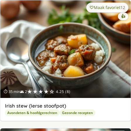
Maak favoriet
12
👍
★★★★☆
⏱ 35 min
👥 2
4.25 (8)
Irish stew (Ierse stoofpot)
Avondeten & hoofdgerechten
Gezonde recepten