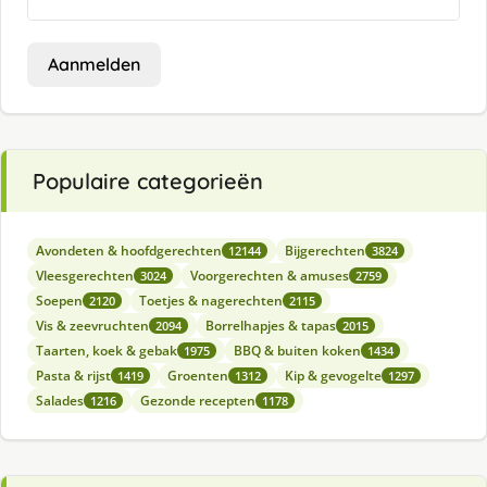
Aanmelden
Populaire categorieën
Avondeten & hoofdgerechten
Bijgerechten
12144
3824
Vleesgerechten
Voorgerechten & amuses
3024
2759
Soepen
Toetjes & nagerechten
2120
2115
Vis & zeevruchten
Borrelhapjes & tapas
2094
2015
Taarten, koek & gebak
BBQ & buiten koken
1975
1434
Pasta & rijst
Groenten
Kip & gevogelte
1419
1312
1297
Salades
Gezonde recepten
1216
1178