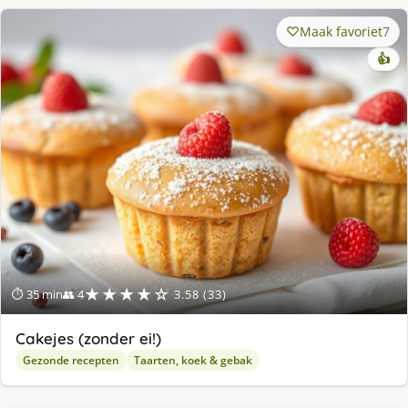
Maak favoriet
7
👍
★★★★☆
⏱ 35 min
👥 4
3.58 (33)
Cakejes (zonder ei!)
Gezonde recepten
Taarten, koek & gebak