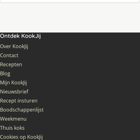
Ontdek KookJij
Over KookJij
Contact
Recepten
Blog
Mijn KookJij
Nieuwsbrief
Recept insturen
Boodschappenlijst
Weekmenu
Thuis koks
Cookies op KookJij