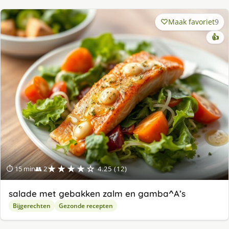
Maak favoriet
9
👍
★★★★☆
⏱ 15 min
👥 2
4.25 (12)
salade met gebakken zalm en gamba^A’s
Bijgerechten
Gezonde recepten