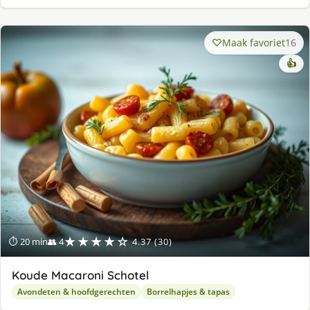
Maak favoriet
16
👍
★★★★☆
⏱ 20 min
👥 4
4.37 (30)
Koude Macaroni Schotel
Avondeten & hoofdgerechten
Borrelhapjes & tapas