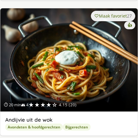
Maak favoriet
27
👍
★★★★☆
⏱ 20 min
👥 4
4.15 (20)
Andijvie uit de wok
Avondeten & hoofdgerechten
Bijgerechten