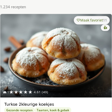
1.234 recepten
Maak favoriet
11
👍
★★★★★
👥 1
4.61 (49)
Turkse 2kleurige koekjes
Gezonde recepten
Taarten, koek & gebak