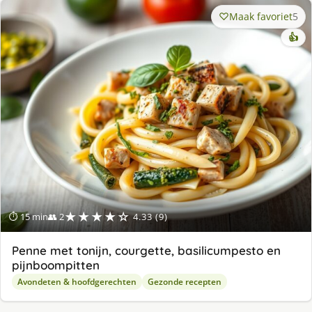
Maak favoriet
5
👍
★★★★☆
⏱ 15 min
👥 2
4.33 (9)
Penne met tonijn, courgette, basilicumpesto en
pijnboompitten
Avondeten & hoofdgerechten
Gezonde recepten