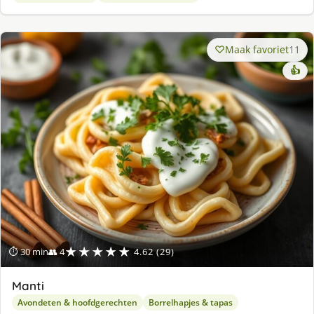
Maak favoriet
11
👍
★★★★★
⏱ 30 min
👥 4
4.62 (29)
Manti
Avondeten & hoofdgerechten
Borrelhapjes & tapas