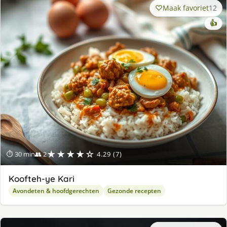
Maak favoriet
12
👍
★★★★☆
⏱ 30 min
👥 2
4.29 (7)
Koofteh-ye Kari
Avondeten & hoofdgerechten
Gezonde recepten