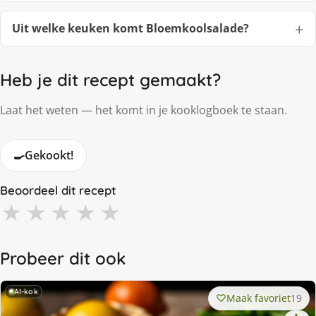
Uit welke keuken komt Bloemkoolsalade?
Heb je dit recept gemaakt?
Laat het weten — het komt in je kooklogboek te staan.
🍳
Gekookt!
Beoordeel dit recept
★
★
★
★
★
Probeer dit ook
AI-kok
Maak favoriet
19