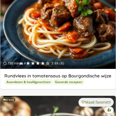
★★★★☆
⏱ 150 min
👥 4
3.88 (8)
Rundvlees in tomatensaus op Bourgondische wijze
Avondeten & hoofdgerechten
Gezonde recepten
AI-kok
Maak favoriet
9
👍