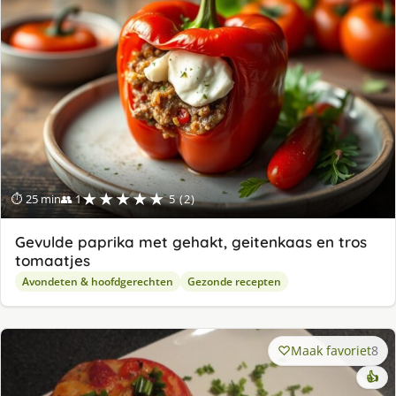
★★★★★
⏱ 25 min
👥 1
5 (2)
Gevulde paprika met gehakt, geitenkaas en tros
tomaatjes
Avondeten & hoofdgerechten
Gezonde recepten
Maak favoriet
8
👍