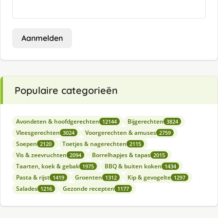
Aanmelden
Populaire categorieën
Avondeten & hoofdgerechten
Bijgerechten
12144
3824
Vleesgerechten
Voorgerechten & amuses
3024
2759
Soepen
Toetjes & nagerechten
2120
2115
Vis & zeevruchten
Borrelhapjes & tapas
2094
2015
Taarten, koek & gebak
BBQ & buiten koken
1975
1434
Pasta & rijst
Groenten
Kip & gevogelte
1419
1312
1297
Salades
Gezonde recepten
1216
1177