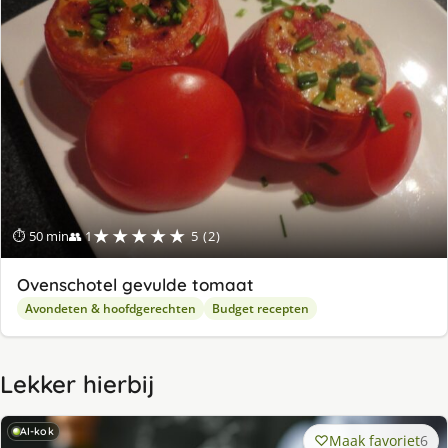
★★★★★
⏱ 50 min
👥 1
5 (2)
Ovenschotel gevulde tomaat
Avondeten & hoofdgerechten
Budget recepten
Lekker hierbij
AI-kok
Maak favoriet
6