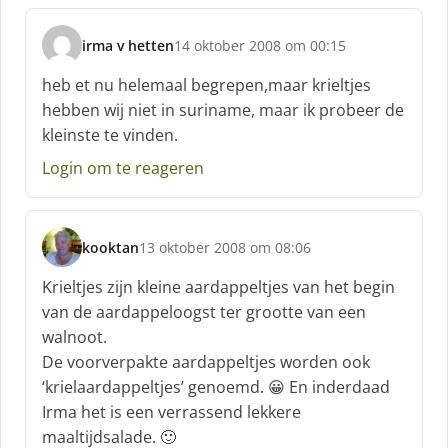
irma v hetten
14 oktober 2008 om 00:15
s
c
heb et nu helemaal begrepen,maar krieltjes
h
hebben wij niet in suriname, maar ik probeer de
r
kleinste te vinden.
e
e
Login om te reageren
f
:
kooktan
13 oktober 2008 om 08:06
s
c
Krieltjes zijn kleine aardappeltjes van het begin
h
van de aardappeloogst ter grootte van een
r
walnoot.
e
De voorverpakte aardappeltjes worden ook
e
f
‘krielaardappeltjes’ genoemd. 😀 En inderdaad
:
Irma het is een verrassend lekkere
maaltijdsalade. 🙂