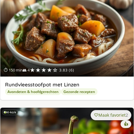
★★★★☆
⏱ 150 min
👥 4
3.83 (6)
Rundvleesstoofpot met Linzen
Avondeten & hoofdgerechten
Gezonde recepten
AI-kok
Maak favoriet
2
👍