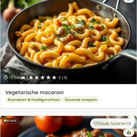
★★★★★
⏱ 15 min
👥 3
5 (3)
Vegetarische macaroni
Avondeten & hoofdgerechten
Gezonde recepten
AI-kok
Maak favoriet
18
👍