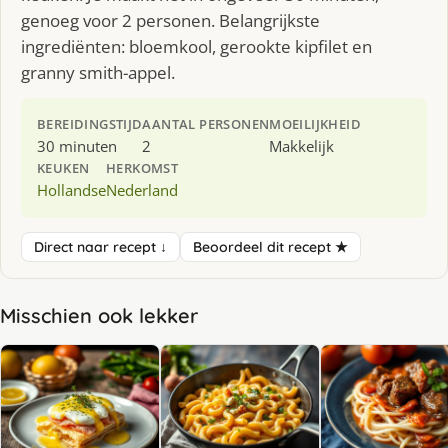
genoeg voor 2 personen. Belangrijkste
ingrediënten: bloemkool, gerookte kipfilet en
granny smith-appel.
BEREIDINGSTIJD
AANTAL PERSONEN
MOEILIJKHEID
30 minuten
2
Makkelijk
KEUKEN
HERKOMST
Hollandse
Nederland
Direct naar recept ↓
Beoordeel dit recept ★
Misschien ook lekker