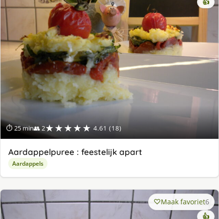
👍
★★★★★
⏱ 25 min
👥 2
4.61 (18)
Aardappelpuree : feestelijk apart
Aardappels
Maak favoriet
6
👍