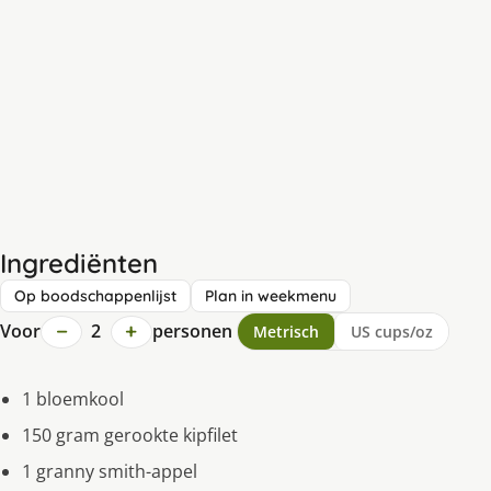
Ingrediënten
Op boodschappenlijst
Plan in weekmenu
−
+
Voor
2
personen
Metrisch
US cups/oz
1 bloemkool
150 gram gerookte kipfilet
1 granny smith-appel