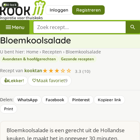
AI-kok
AI-kok
AI-kok
AI-kok
AI-kok
AI-kok
Inloggen
Registreren
Zoek een recept
Menu
Bloemkoolsalade
U bent hier:
Home
›
Recepten
›
Bloemkoolsalade
Avondeten & hoofdgerechten
Gezonde recepten
★★★☆☆
Recept van
kooktan
3.3 (10)
Maak favoriet
9
👍
Lekker!
Delen:
WhatsApp
Facebook
Pinterest
Kopieer link
Print
Bloemkoolsalade is een gerecht uit de Hollandse
keuken. Je maakt het in ongeveer 30 minuten,