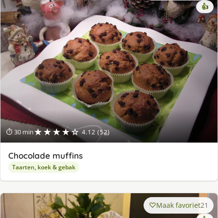
👍
★★★★☆
⏱ 30 min
4.12 (52)
Chocolade muffins
Taarten, koek & gebak
Maak favoriet
21