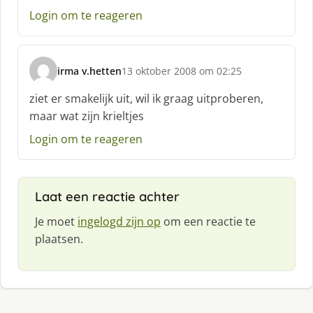
Login om te reageren
irma v.hetten
13 oktober 2008 om 02:25
s
c
ziet er smakelijk uit, wil ik graag uitproberen,
h
maar wat zijn krieltjes
r
e
Login om te reageren
e
f
:
Laat een reactie achter
Je moet
ingelogd zijn op
om een reactie te
plaatsen.