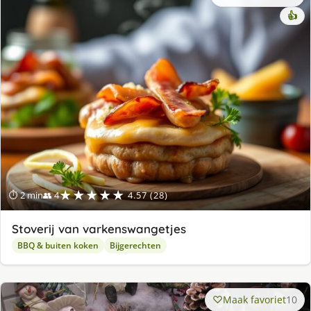
👍
★★★★★
⏱ 2 min
👥 4
4.57 (28)
Stoverij van varkenswangetjes
BBQ & buiten koken
Bijgerechten
Maak favoriet
10