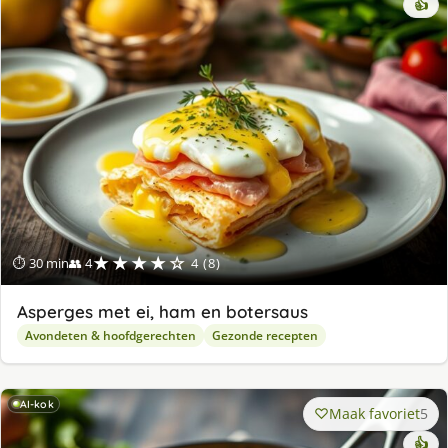
👍
★★★★☆
⏱ 30 min
👥 4
4 (8)
Asperges met ei, ham en botersaus
Avondeten & hoofdgerechten
Gezonde recepten
AI-kok
Maak favoriet
5
👍