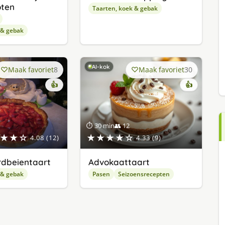
oten
Taarten, koek & gebak
 & gebak
AI-kok
Maak favoriet
8
Maak favoriet
30
👍
👍
⏱ 30 min
👥 12
★★☆
★★★★☆
4.08 (12)
4.33 (9)
dbeientaart
Advokaattaart
 & gebak
Pasen
Seizoensrecepten