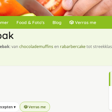
omer
Food & Foto’s
Blog
🎲 Verras me
bak
gebak
: van
chocolademuffins
en
rabarbercake
tot streekklas
recepten
▾
🎲 Verras me