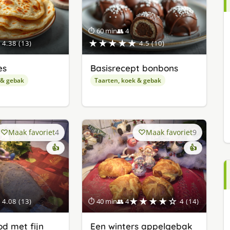
⏱ 60 min
👥 4
★★★★★
4.38 (13)
4.5 (10)
es
Basisrecept bonbons
 & gebak
Taarten, koek & gebak
Maak favoriet
4
Maak favoriet
9
👍
👍
★★★★☆
4.08 (13)
⏱ 40 min
👥 4
4 (14)
d met fijn
Een winters appelgebak