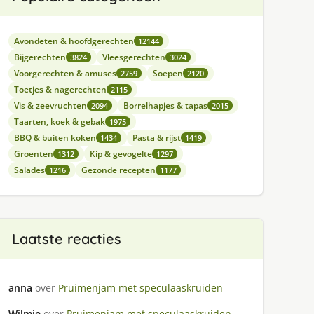
Avondeten & hoofdgerechten
12144
Bijgerechten
Vleesgerechten
3824
3024
Voorgerechten & amuses
Soepen
2759
2120
Toetjes & nagerechten
2115
Vis & zeevruchten
Borrelhapjes & tapas
2094
2015
Taarten, koek & gebak
1975
BBQ & buiten koken
Pasta & rijst
1434
1419
Groenten
Kip & gevogelte
1312
1297
Salades
Gezonde recepten
1216
1177
Laatste reacties
anna
over
Pruimenjam met speculaaskruiden
Wilmie
over
Pruimenjam met speculaaskruiden