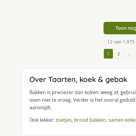
Toon nog
12 van 1.975
1
2
…
Over Taarten, koek & gebak
Bakken is preciezer dan koken: weeg af, gebr
oven niet te vroeg. Verder is het vooral geduld
aansnijdt.
Ook lekker:
toetjes
,
brood bakken
,
samen koke