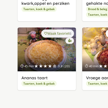
kwark,appel en perziken
gehakte n
Taarten, koek & gebak
Brood & beleg
Taarten, koek
Maak favoriet
6
👍
★★★★☆
★★
⏱ 45 min
3.8 (20)
⏱ 40 min
Ananas taart
Vroege aar
Taarten, koek & gebak
Taarten, koek