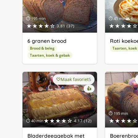
⏱ 195 min
⏱ 45 min
👥 6
★★★★☆
★★★★☆
3.81 (37)
6 granen brood
Roti koeko
Brood & beleg
Taarten, koek
Taarten, koek & gebak
Maak favoriet
5
👍
⏱ 195 min
★★★★☆
★★★★☆
⏱ 40 min
4.17 (12)
Bladerdeeggebak met
Boerenbroo