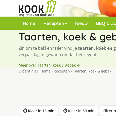
Home
Recepten
Nieuw
BBQ & Z
Taarten, koek & ge
Zin om te bakken? Hier vind je
taarten, koek en 
verjaardag of gewoon omdat het regent.
Meer over Taarten, koek & gebak ↓
U bent hier:
Home
›
Recepten
›
Taarten, koek & gebak
⏱ Klaar in 15 min
⏱ Klaar in 30 min
Filter 