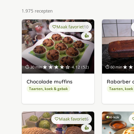
1.975 recepten
Maak favoriet
10
👍
★★★★☆
★★
⏱ 30 min
4.12 (52)
⏱ 60 min
Chocolade muffins
Rabarber 
Taarten, koek & gebak
Taarten, koek
AI-kok
Maak favoriet
6
👍