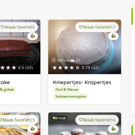
Maak favoriet
6
Maak favoriet
17
👍
👍
⏱ 160 min
👥 20
★★★
★★★★☆
4.5 (20)
3.79 (42)
cake
Kniepertjes- Knijpertjes
 & gebak
Oud & Nieuw
Seizoensrecepten
AI-kok
Maak favoriet
13
Maak favoriet
16
👍
👍