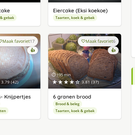
cake
Eiercake (Eksi koekoe)
 & gebak
Taarten, koek & gebak
Maak favoriet
17
Maak favoriet
6
👍
👍
⏱ 195 min
★★★★☆
3.79 (42)
3.81 (37)
- Knijpertjes
6 granen brood
Brood & beleg
pten
Taarten, koek & gebak