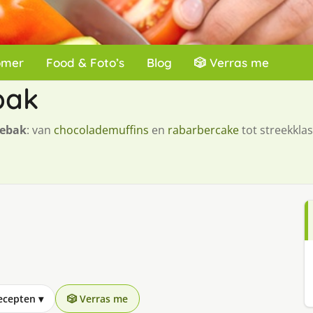
omer
Food & Foto’s
Blog
🎲 Verras me
bak
gebak
: van
chocolademuffins
en
rabarbercake
tot streekklas
recepten
▾
🎲 Verras me