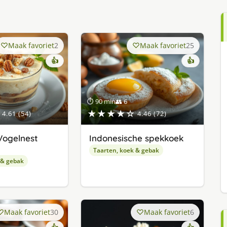
Maak favoriet
2
Maak favoriet
25
👍
👍
⏱ 90 min
👥 6
★★★★☆
4.61 (54)
4.46 (72)
Vogelnest
Indonesische spekkoek
Taarten, koek & gebak
 & gebak
Maak favoriet
30
Maak favoriet
6