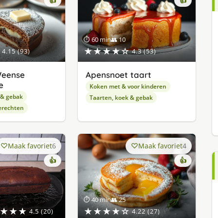
👍
👍
⏱ 60 min
👥 10
★★★★☆
4.15 (93)
4.3 (53)
Weense
Apensnoet taart
e
Koken met & voor kinderen
 & gebak
Taarten, koek & gebak
erechten
Maak favoriet
6
Maak favoriet
4
👍
👍
⏱ 40 min
👥 25
★★★
★★★★☆
4.5 (20)
4.22 (27)