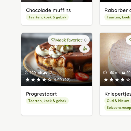
Chocolade muffins
Rabarber 
Taarten, koek & gebak
Taarten, koek
Maak favoriet
10
👍
⏱ 120 min
👥 12
⏱ 160 min
👥 20
★★★★☆
★★★★☆
4.09 (22)
Progrestaart
Kniepertjes
Taarten, koek & gebak
Oud & Nieuw
Seizoensrece