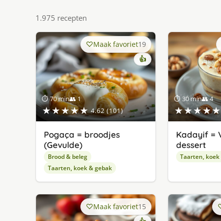
1.975 recepten
Maak favoriet
19
👍
⏱ 70 min
👥 1
⏱ 30 min
👥 4
★★★★★
★★★★★
4.62 (101)
Pogaça = broodjes
Kadayif = 
(Gevulde)
dessert
Brood & beleg
Taarten, koek
Taarten, koek & gebak
Maak favoriet
15