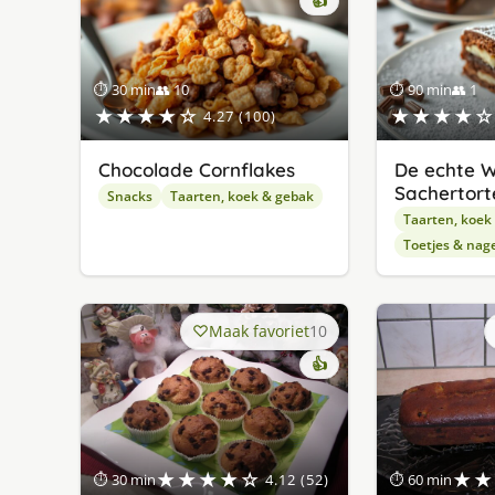
👍
⏱ 30 min
👥 10
⏱ 90 min
👥 1
★★★★☆
★★★★☆
4.27 (100)
Chocolade Cornflakes
De echte 
Sachertort
Snacks
Taarten, koek & gebak
Taarten, koek
Toetjes & nag
Maak favoriet
10
👍
★★★★☆
★★
⏱ 30 min
4.12 (52)
⏱ 60 min