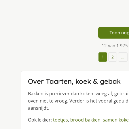
Toon nog
12 van 1.975
1
2
…
Over Taarten, koek & gebak
Bakken is preciezer dan koken: weeg af, gebr
oven niet te vroeg. Verder is het vooral geduld
aansnijdt.
Ook lekker:
toetjes
,
brood bakken
,
samen koke