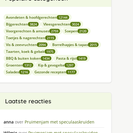
Avondeten & hoofdgerechten
12144
Bijgerechten
Vleesgerechten
3824
3024
Voorgerechten & amuses
Soepen
2759
2120
Toetjes & nagerechten
2115
Vis & zeevruchten
Borrelhapjes & tapas
2094
2015
Taarten, koek & gebak
1975
BBQ & buiten koken
Pasta & rijst
1434
1419
Groenten
Kip & gevogelte
1312
1297
Salades
Gezonde recepten
1216
1177
Laatste reacties
anna
over
Pruimenjam met speculaaskruiden
Wilmie
over
Pruimenjam met speculaaskruiden