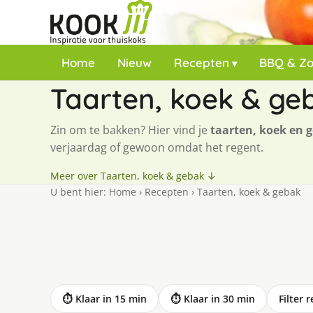
Home
Nieuw
Recepten
BBQ & Z
Taarten, koek & ge
Zin om te bakken? Hier vind je
taarten, koek en 
verjaardag of gewoon omdat het regent.
Meer over Taarten, koek & gebak ↓
U bent hier:
Home
›
Recepten
›
Taarten, koek & gebak
⏱ Klaar in 15 min
⏱ Klaar in 30 min
Filter 