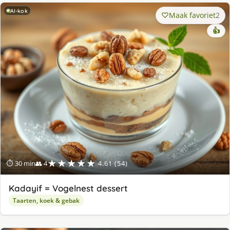
AI-kok
Maak favoriet
2
👍
★★★★★
⏱ 30 min
👥 4
4.61 (54)
Kadayif = Vogelnest dessert
Taarten, koek & gebak