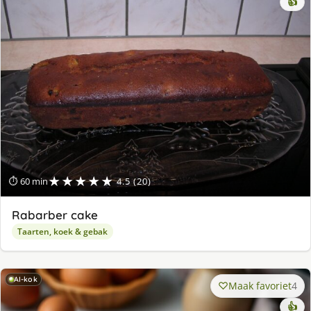
👍
★★★★★
⏱ 60 min
4.5 (20)
Rabarber cake
Taarten, koek & gebak
AI-kok
Maak favoriet
4
👍