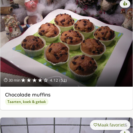
👍
★★★★☆
⏱ 30 min
4.12 (52)
Chocolade muffins
Taarten, koek & gebak
Maak favoriet
6