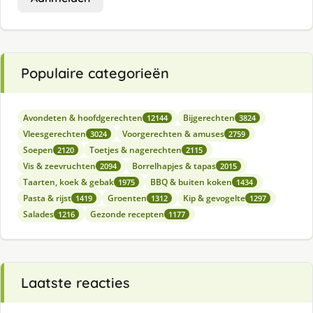
Populaire categorieën
Avondeten & hoofdgerechten
Bijgerechten
12144
3824
Vleesgerechten
Voorgerechten & amuses
3024
2759
Soepen
Toetjes & nagerechten
2120
2115
Vis & zeevruchten
Borrelhapjes & tapas
2094
2015
Taarten, koek & gebak
BBQ & buiten koken
1975
1434
Pasta & rijst
Groenten
Kip & gevogelte
1419
1312
1297
Salades
Gezonde recepten
1216
1177
Laatste reacties