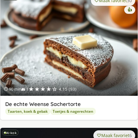
Maak favoriet
30
👍
★★★★☆
⏱ 90 min
👥 1
4.15 (93)
De echte Weense Sachertorte
Taarten, koek & gebak
Toetjes & nagerechten
AI-kok
Maak favoriet
6