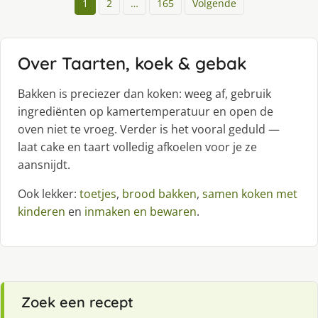
1
2
…
165
Volgende
Over Taarten, koek & gebak
Bakken is preciezer dan koken: weeg af, gebruik
ingrediënten op kamertemperatuur en open de
oven niet te vroeg. Verder is het vooral geduld —
laat cake en taart volledig afkoelen voor je ze
aansnijdt.
Ook lekker:
toetjes
,
brood bakken
,
samen koken met
kinderen
en
inmaken en bewaren
.
Zoek een recept