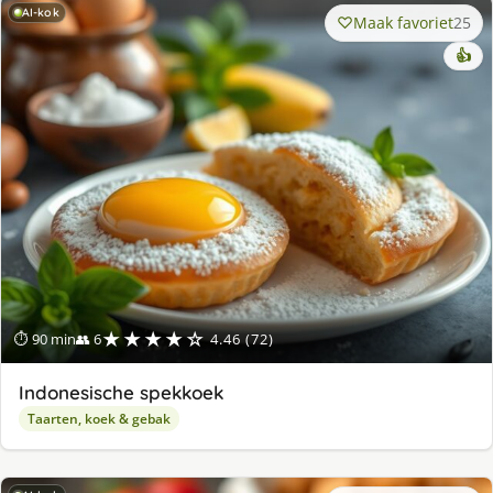
AI-kok
Maak favoriet
25
👍
★★★★☆
⏱ 90 min
👥 6
4.46 (72)
Indonesische spekkoek
Taarten, koek & gebak