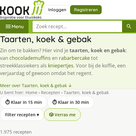
Inloggen
Registreren
Zoek een recept
Menu
Taarten, koek & gebak
Zin om te bakken? Hier vind je
taarten, koek en gebak
:
van
chocolademuffins
en
rabarbercake
tot
streekklassiekers als
kniepertjes
. Voor bij de koffie, een
verjaardag of gewoon omdat het regent.
Meer over Taarten, koek & gebak ↓
U bent hier:
Home
›
Recepten
›
Taarten, koek & gebak
⏱ Klaar in 15 min
⏱ Klaar in 30 min
Filter recepten
▾
🎲 Verras me
1.975 recepten