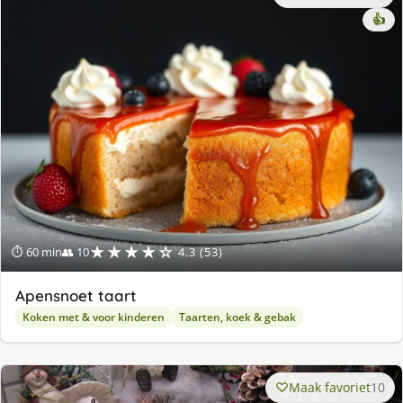
👍
★★★★☆
⏱ 60 min
👥 10
4.3 (53)
Apensnoet taart
Koken met & voor kinderen
Taarten, koek & gebak
Maak favoriet
10