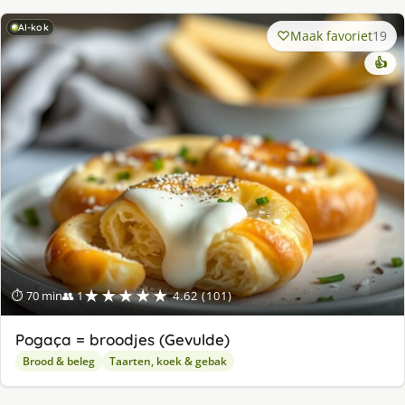
AI-kok
Maak favoriet
19
👍
★★★★★
⏱ 70 min
👥 1
4.62 (101)
Pogaça = broodjes (Gevulde)
Brood & beleg
Taarten, koek & gebak