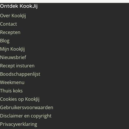
Ontdek KookJij
Over KookJij
Contact
Recepten
Blog
Mijn KookJij
Nieuwsbrief
Recept insturen
Boodschappenlijst
Weekmenu
Thuis koks
Cookies op KookJij
Gebruikersvoorwaarden
Disclaimer en copyright
Privacyverklaring