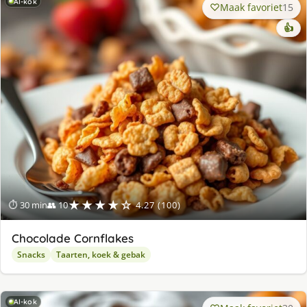
AI-kok
Maak favoriet
15
👍
★★★★☆
⏱ 30 min
👥 10
4.27 (100)
Chocolade Cornflakes
Snacks
Taarten, koek & gebak
AI-kok