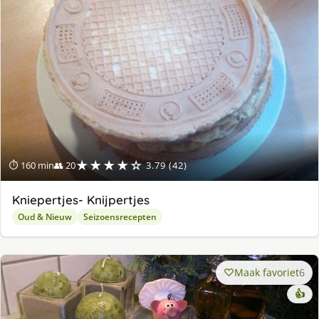
★★★★☆
⏱ 160 min
👥 20
3.79 (42)
Kniepertjes- Knijpertjes
Oud & Nieuw
Seizoensrecepten
Maak favoriet
6
👍