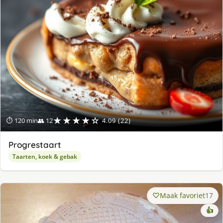
★★★★☆
⏱ 120 min
👥 12
4.09 (22)
Progrestaart
Taarten, koek & gebak
Maak favoriet
17
👍