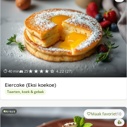
★★★★☆
⏱ 40 min
👥 25
4.22 (27)
Eiercake (Eksi koekoe)
Taarten, koek & gebak
AI-kok
Maak favoriet
10
👍