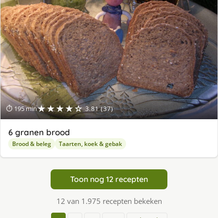
★★★★☆
⏱ 195 min
3.81 (37)
6 granen brood
Brood & beleg
Taarten, koek & gebak
Toon nog 12 recepten
12 van 1.975 recepten bekeken