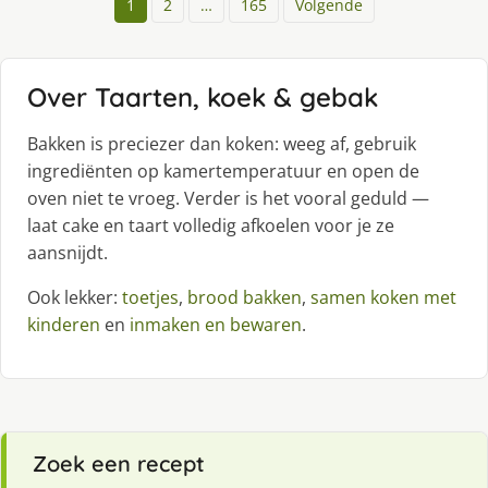
1
2
…
165
Volgende
Over Taarten, koek & gebak
Bakken is preciezer dan koken: weeg af, gebruik
ingrediënten op kamertemperatuur en open de
oven niet te vroeg. Verder is het vooral geduld —
laat cake en taart volledig afkoelen voor je ze
aansnijdt.
Ook lekker:
toetjes
,
brood bakken
,
samen koken met
kinderen
en
inmaken en bewaren
.
Zoek een recept