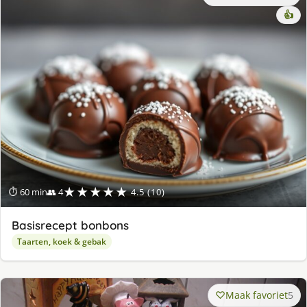
👍
★★★★★
⏱ 60 min
👥 4
4.5 (10)
Basisrecept bonbons
Taarten, koek & gebak
Maak favoriet
5