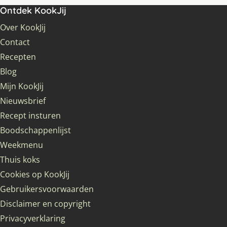
Ontdek KookJij
Over KookJij
Contact
Recepten
Blog
Mijn KookJij
Nieuwsbrief
Recept insturen
Boodschappenlijst
Weekmenu
Thuis koks
Cookies op KookJij
Gebruikersvoorwaarden
Disclaimer en copyright
Privacyverklaring