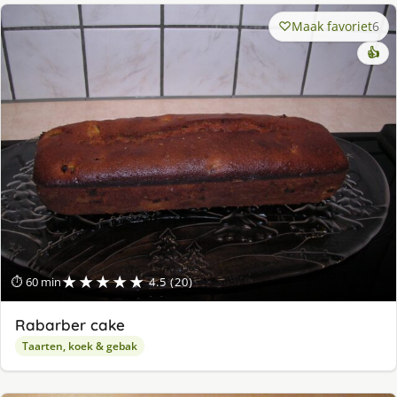
Maak favoriet
6
👍
★★★★★
⏱ 60 min
4.5 (20)
Rabarber cake
Taarten, koek & gebak