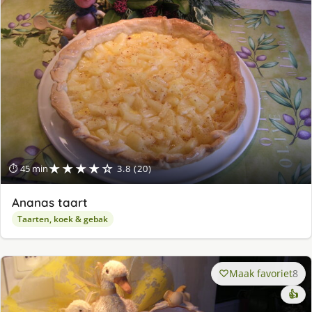
★★★★☆
⏱ 45 min
3.8 (20)
Ananas taart
Taarten, koek & gebak
Maak favoriet
8
👍