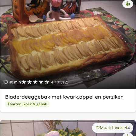
👍
★★★★☆
⏱ 40 min
4.17 (12)
Bladerdeeggebak met kwark,appel en perziken
Taarten, koek & gebak
Maak favoriet
4