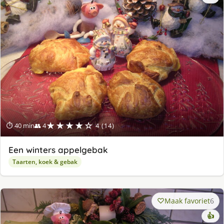
★★★★☆
⏱ 40 min
👥 4
4 (14)
Een winters appelgebak
Taarten, koek & gebak
Maak favoriet
6
👍