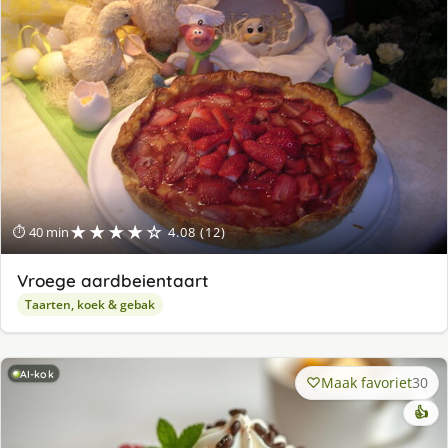
★★★★☆
⏱ 40 min
4.08 (12)
Vroege aardbeientaart
Taarten, koek & gebak
AI-kok
Maak favoriet
30
👍