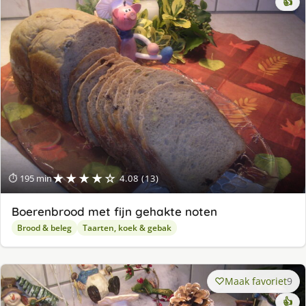
👍
★★★★☆
⏱ 195 min
4.08 (13)
Boerenbrood met fijn gehakte noten
Brood & beleg
Taarten, koek & gebak
Maak favoriet
9
👍