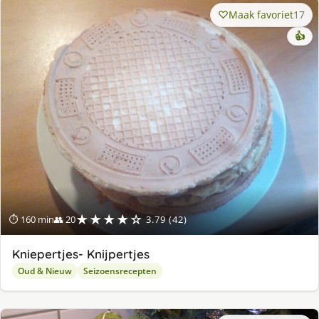
Maak favoriet
17
👍
★★★★☆
⏱ 160 min
👥 20
3.79 (42)
Kniepertjes- Knijpertjes
Oud & Nieuw
Seizoensrecepten