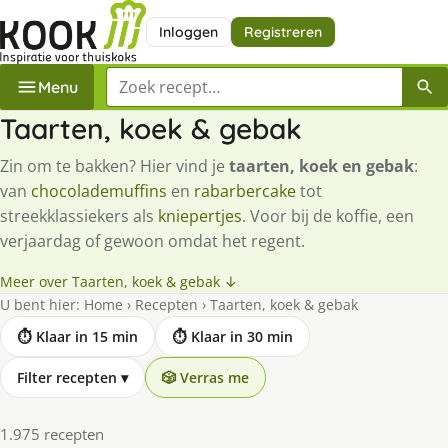
Inloggen
Registreren
Zoek een recept
Menu
Taarten, koek & gebak
Zin om te bakken? Hier vind je
taarten, koek en gebak
:
van
chocolademuffins
en
rabarbercake
tot
streekklassiekers als
kniepertjes
. Voor bij de koffie, een
verjaardag of gewoon omdat het regent.
Meer over Taarten, koek & gebak ↓
U bent hier:
Home
›
Recepten
›
Taarten, koek & gebak
⏱ Klaar in 15 min
⏱ Klaar in 30 min
Filter recepten
▾
🎲 Verras me
1.975 recepten