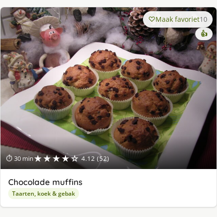
Maak favoriet
10
👍
★★★★☆
⏱ 30 min
4.12 (52)
Chocolade muffins
Taarten, koek & gebak