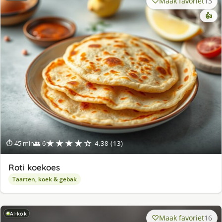
Maak favoriet
13
👍
★★★★☆
⏱ 45 min
👥 6
4.38 (13)
Roti koekoes
Taarten, koek & gebak
AI-kok
Maak favoriet
16