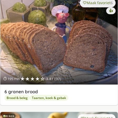
Maak favoriet
6
👍
★★★★☆
⏱ 195 min
3.81 (37)
6 granen brood
Brood & beleg
Taarten, koek & gebak
AI-kok