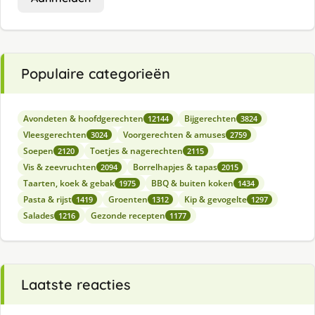
Populaire categorieën
Avondeten & hoofdgerechten
Bijgerechten
12144
3824
Vleesgerechten
Voorgerechten & amuses
3024
2759
Soepen
Toetjes & nagerechten
2120
2115
Vis & zeevruchten
Borrelhapjes & tapas
2094
2015
Taarten, koek & gebak
BBQ & buiten koken
1975
1434
Pasta & rijst
Groenten
Kip & gevogelte
1419
1312
1297
Salades
Gezonde recepten
1216
1177
Laatste reacties