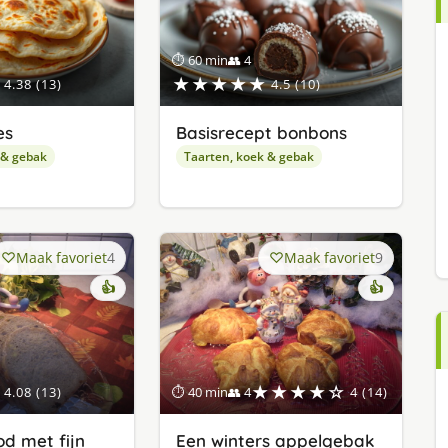
⏱ 60 min
👥 4
★★★★★
4.38 (13)
4.5 (10)
es
Basisrecept bonbons
 & gebak
Taarten, koek & gebak
Maak favoriet
4
Maak favoriet
9
👍
👍
★★★★☆
4.08 (13)
⏱ 40 min
👥 4
4 (14)
d met fijn
Een winters appelgebak