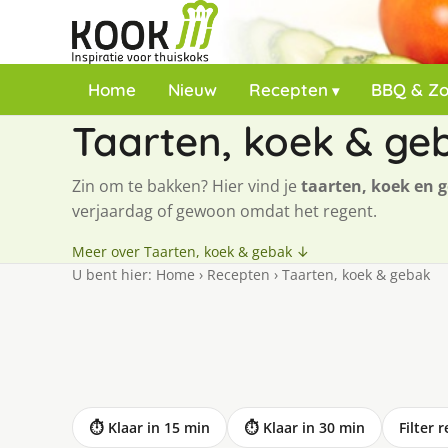
Home
Nieuw
Recepten
BBQ & Z
Taarten, koek & ge
Zin om te bakken? Hier vind je
taarten, koek en 
verjaardag of gewoon omdat het regent.
Meer over Taarten, koek & gebak ↓
U bent hier:
Home
›
Recepten
›
Taarten, koek & gebak
⏱ Klaar in 15 min
⏱ Klaar in 30 min
Filter 