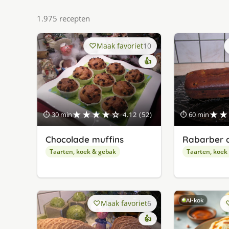
1.975 recepten
Maak favoriet
10
👍
★★★★☆
★★
⏱ 30 min
4.12 (52)
⏱ 60 min
Chocolade muffins
Rabarber 
Taarten, koek & gebak
Taarten, koek
AI-kok
Maak favoriet
6
👍