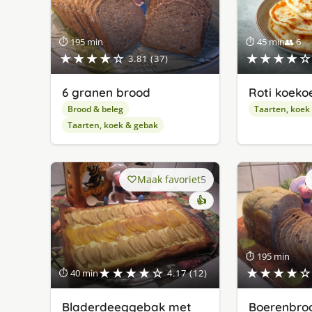
⏱ 195 min
⏱ 45 min
👥 6
★★★★☆
★★★★☆
3.81 (37)
6 granen brood
Roti koeko
Brood & beleg
Taarten, koek
Taarten, koek & gebak
Maak favoriet
5
👍
⏱ 195 min
★★★★☆
★★★★☆
⏱ 40 min
4.17 (12)
Bladerdeeggebak met
Boerenbroo