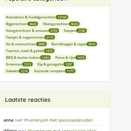
Avondeten & hoofdgerechten
12144
Bijgerechten
Vleesgerechten
3824
3024
Voorgerechten & amuses
Soepen
2759
2120
Toetjes & nagerechten
2115
Vis & zeevruchten
Borrelhapjes & tapas
2095
2015
Taarten, koek & gebak
1975
BBQ & buiten koken
Pasta & rijst
1434
1419
Groenten
Kip & gevogelte
1312
1297
Salades
Gezonde recepten
1216
1177
Laatste reacties
anna
over
Pruimenjam met speculaaskruiden
Wilmie
over
Pruimenjam met speculaaskruiden