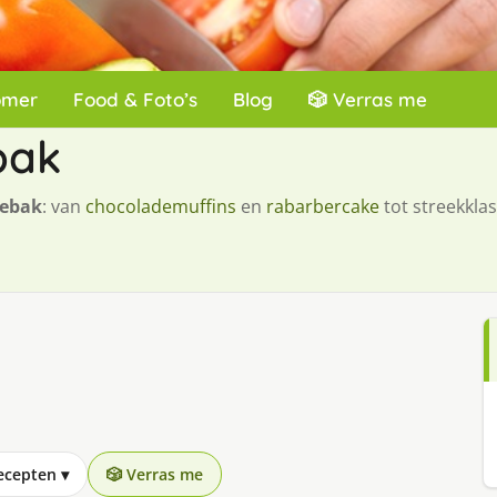
omer
Food & Foto’s
Blog
🎲 Verras me
bak
gebak
: van
chocolademuffins
en
rabarbercake
tot streekklas
recepten
▾
🎲 Verras me