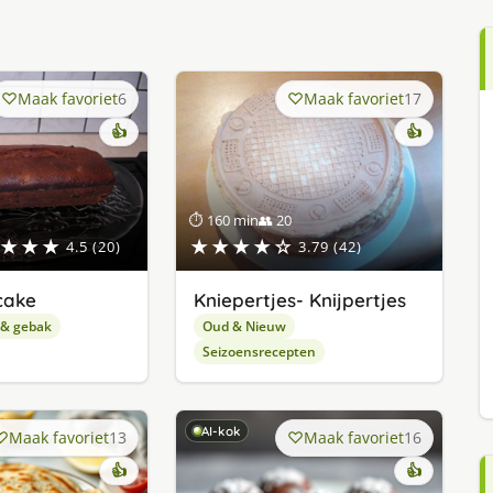
Maak favoriet
6
Maak favoriet
17
👍
👍
⏱ 160 min
👥 20
★★★
★★★★☆
4.5 (20)
3.79 (42)
cake
Kniepertjes- Knijpertjes
 & gebak
Oud & Nieuw
Seizoensrecepten
AI-kok
Maak favoriet
13
Maak favoriet
16
👍
👍