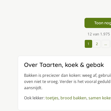
Toon nog
12 van 1.975
1
2
…
Over Taarten, koek & gebak
Bakken is preciezer dan koken: weeg af, gebr
oven niet te vroeg. Verder is het vooral geduld
aansnijdt.
Ook lekker:
toetjes
,
brood bakken
,
samen koke