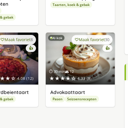
oten
Taarten, koek & gebak
 & gebak
AI-kok
Maak favoriet
8
Maak favoriet
30
👍
👍
⏱ 30 min
👥 12
★★☆
★★★★☆
4.08 (12)
4.33 (9)
dbeientaart
Advokaattaart
 & gebak
Pasen
Seizoensrecepten