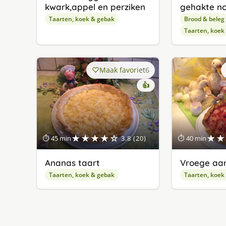
kwark,appel en perziken
gehakte n
Taarten, koek & gebak
Brood & beleg
Taarten, koek
Maak favoriet
6
👍
★★★★☆
★★
⏱ 45 min
3.8 (20)
⏱ 40 min
Ananas taart
Vroege aar
Taarten, koek & gebak
Taarten, koek