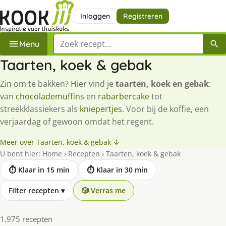
Inloggen
Registreren
Zoek een recept
Menu
Taarten, koek & gebak
Zin om te bakken? Hier vind je
taarten, koek en gebak
:
van
chocolademuffins
en
rabarbercake
tot
streekklassiekers als
kniepertjes
. Voor bij de koffie, een
verjaardag of gewoon omdat het regent.
Meer over Taarten, koek & gebak ↓
U bent hier:
Home
›
Recepten
›
Taarten, koek & gebak
⏱ Klaar in 15 min
⏱ Klaar in 30 min
Filter recepten
▾
🎲 Verras me
1.975 recepten