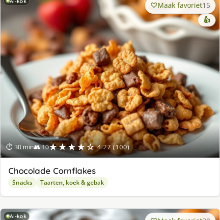
AI-kok
Maak favoriet
15
👍
★★★★☆
⏱ 30 min
👥 10
4.27 (100)
Chocolade Cornflakes
Snacks
Taarten, koek & gebak
AI-kok