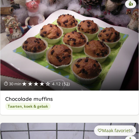
👍
★★★★☆
⏱ 30 min
4.12 (52)
Chocolade muffins
Taarten, koek & gebak
Maak favoriet
6