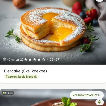
★★★★☆
⏱ 40 min
👥 25
4.22 (27)
Eiercake (Eksi koekoe)
Taarten, koek & gebak
AI-kok
Maak favoriet
10
👍