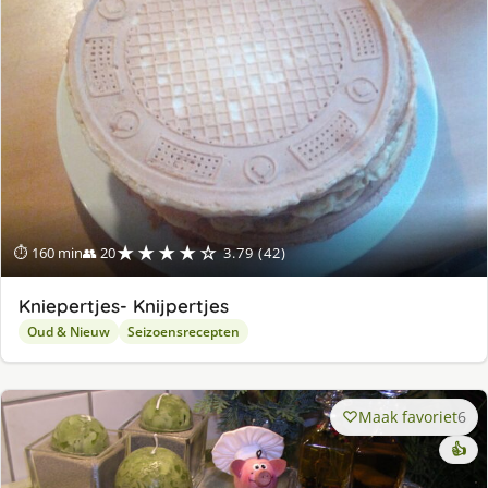
★★★★☆
⏱ 160 min
👥 20
3.79 (42)
Kniepertjes- Knijpertjes
Oud & Nieuw
Seizoensrecepten
Maak favoriet
6
👍