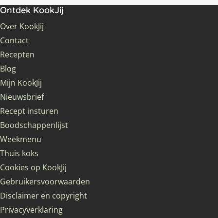
Ontdek KookJij
Over KookJij
Contact
Recepten
Blog
Mijn KookJij
Nieuwsbrief
Recept insturen
Boodschappenlijst
Weekmenu
Thuis koks
Cookies op KookJij
Gebruikersvoorwaarden
Disclaimer en copyright
Privacyverklaring