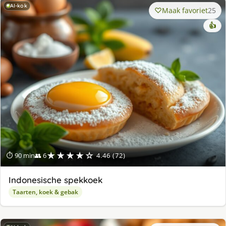
AI-kok
Maak favoriet
25
👍
★★★★☆
⏱ 90 min
👥 6
4.46 (72)
Indonesische spekkoek
Taarten, koek & gebak