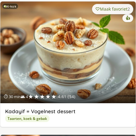
AI-kok
Maak favoriet
2
👍
★★★★★
⏱ 30 min
👥 4
4.61 (54)
Kadayif = Vogelnest dessert
Taarten, koek & gebak