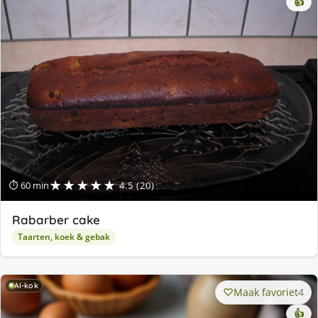
👍
★★★★★
⏱ 60 min
4.5 (20)
Rabarber cake
Taarten, koek & gebak
AI-kok
Maak favoriet
4
👍