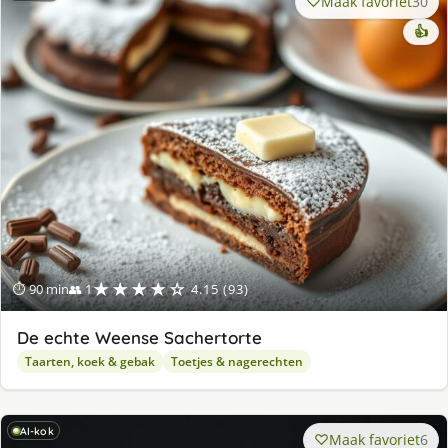
Maak favoriet
30
👍
★★★★☆
⏱ 90 min
👥 1
4.15 (93)
De echte Weense Sachertorte
Taarten, koek & gebak
Toetjes & nagerechten
AI-kok
Maak favoriet
6