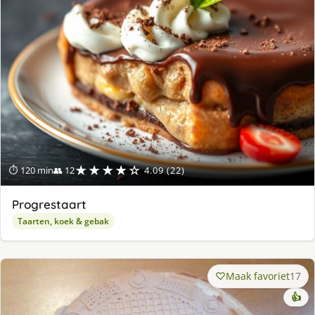
★★★★☆
⏱ 120 min
👥 12
4.09 (22)
Progrestaart
Taarten, koek & gebak
Maak favoriet
17
👍