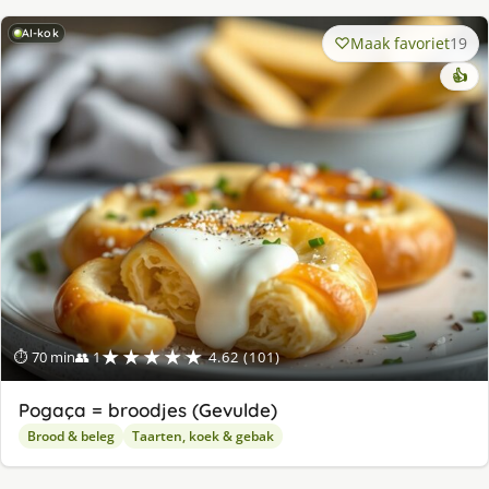
AI-kok
Maak favoriet
19
👍
★★★★★
⏱ 70 min
👥 1
4.62 (101)
Pogaça = broodjes (Gevulde)
Brood & beleg
Taarten, koek & gebak