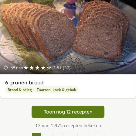
★★★★☆
⏱ 195 min
3.81 (37)
6 granen brood
Brood & beleg
Taarten, koek & gebak
Toon nog 12 recepten
12 van 1.975 recepten bekeken