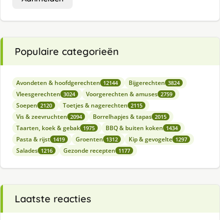
Populaire categorieën
Avondeten & hoofdgerechten
Bijgerechten
12144
3824
Vleesgerechten
Voorgerechten & amuses
3024
2759
Soepen
Toetjes & nagerechten
2120
2115
Vis & zeevruchten
Borrelhapjes & tapas
2094
2015
Taarten, koek & gebak
BBQ & buiten koken
1975
1434
Pasta & rijst
Groenten
Kip & gevogelte
1419
1312
1297
Salades
Gezonde recepten
1216
1177
Laatste reacties