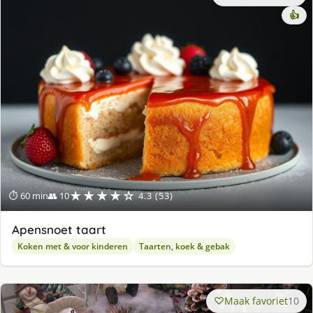
👍
★★★★☆
⏱ 60 min
👥 10
4.3 (53)
Apensnoet taart
Koken met & voor kinderen
Taarten, koek & gebak
Maak favoriet
10