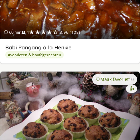
★★★★☆
⏱ 60 min
👥 4
3.96 (108)
Babi Pangang à la Henkie
Avondeten & hoofdgerechten
Maak favoriet
10
👍