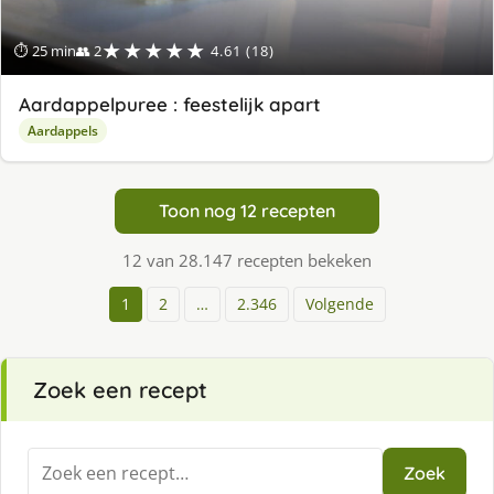
★★★★★
⏱ 25 min
👥 2
4.61 (18)
Aardappelpuree : feestelijk apart
Aardappels
Toon nog 12 recepten
12 van 28.147 recepten bekeken
1
2
…
2.346
Volgende
Zoek een recept
Zoeken
Zoek
naar: