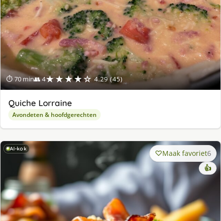
★★★★☆
⏱ 70 min
👥 4
4.29 (45)
Quiche Lorraine
Avondeten & hoofdgerechten
AI-kok
Maak favoriet
6
👍