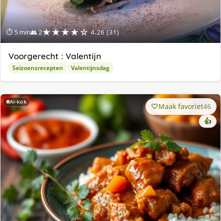
★★★★☆
⏱ 5 min
👥 2
4.26 (31)
Voorgerecht : Valentijn
Seizoensrecepten
Valentijnsdag
AI-kok
Maak favoriet
46
👍