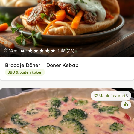
★★★★★
⏱ 30 min
👥 4
4.68 (28)
Broodje Döner = Döner Kebab
BBQ & buiten koken
Maak favoriet
3
👍