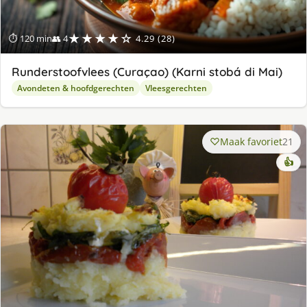
★★★★☆
⏱ 120 min
👥 4
4.29 (28)
Runderstoofvlees (Curaçao) (Karni stobá di Mai)
Avondeten & hoofdgerechten
Vleesgerechten
Maak favoriet
21
👍