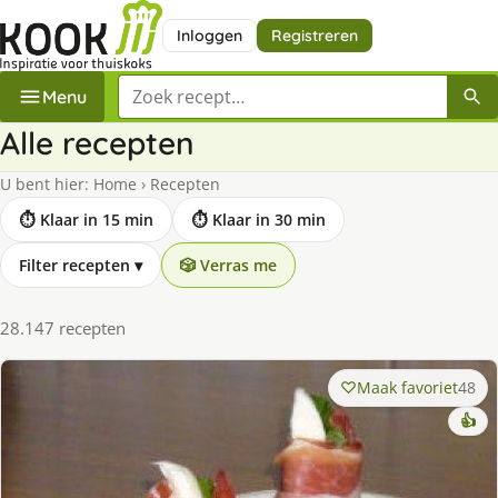
Inloggen
Registreren
Zoek een recept
Menu
Alle recepten
U bent hier:
Home
›
Recepten
⏱ Klaar in 15 min
⏱ Klaar in 30 min
Filter recepten
▾
🎲 Verras me
28.147 recepten
Maak favoriet
48
👍