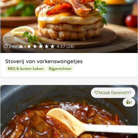
★★★★★
⏱ 2 min
👥 4
4.57 (28)
Stoverij van varkenswangetjes
BBQ & buiten koken
Bijgerechten
Maak favoriet
91
ke
👍
1
lek
ge