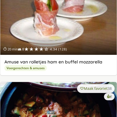
★★★★☆
⏱ 20 min
👥 8
4.34 (128)
Amuse van rolletjes ham en buffel mozzarella
Voorgerechten & amuses
Maak favoriet
38
ke
👍
1
lek
ge