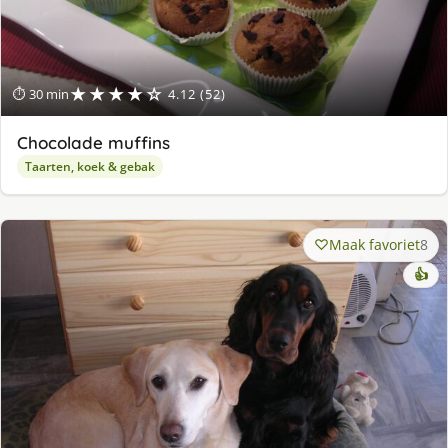
★★★★☆
⏱ 30 min
4.12 (52)
Chocolade muffins
Taarten, koek & gebak
Maak favoriet
8
👍