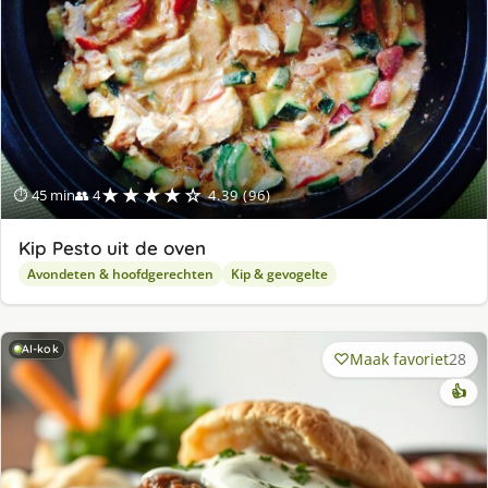
★★★★☆
⏱ 45 min
👥 4
4.39 (96)
Kip Pesto uit de oven
Avondeten & hoofdgerechten
Kip & gevogelte
AI-kok
Maak favoriet
28
👍