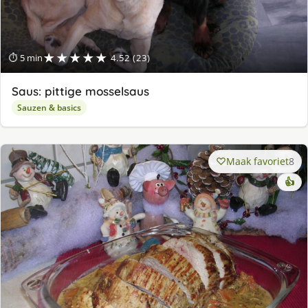
★★★★★
⏱ 5 min
4.52 (23)
Saus: pittige mosselsaus
Sauzen & basics
Maak favoriet
8
👍