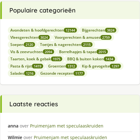
Populaire categorieën
Avondeten & hoofdgerechten
Bijgerechten
12144
3824
Vleesgerechten
Voorgerechten & amuses
3024
2759
Soepen
Toetjes & nagerechten
2120
2115
Vis & zeevruchten
Borrelhapjes & tapas
2094
2015
Taarten, koek & gebak
BBQ & buiten koken
1975
1434
Pasta & rijst
Groenten
Kip & gevogelte
1419
1312
1297
Salades
Gezonde recepten
1216
1177
Laatste reacties
anna
over
Pruimenjam met speculaaskruiden
Wilmie
over
Pruimenjam met speculaaskruiden