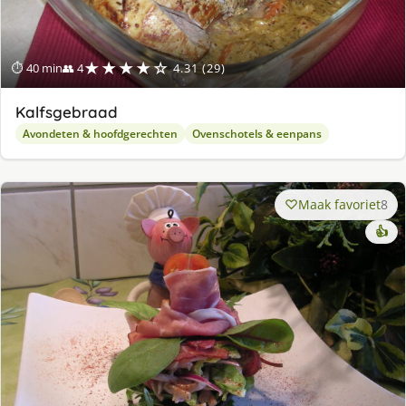
★★★★☆
⏱ 40 min
👥 4
4.31 (29)
Kalfsgebraad
Avondeten & hoofdgerechten
Ovenschotels & eenpans
Maak favoriet
8
👍