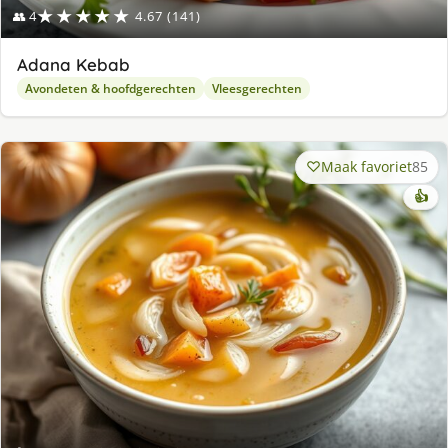
★★★★★
👥 4
4.67 (141)
Adana Kebab
Avondeten & hoofdgerechten
Vleesgerechten
Maak favoriet
85
👍