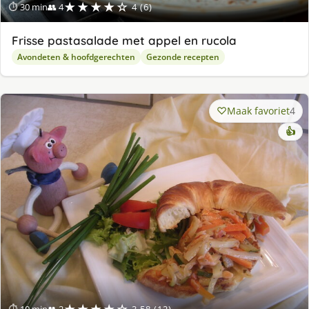
★★★★☆
⏱ 30 min
👥 4
4 (6)
Frisse pastasalade met appel en rucola
Avondeten & hoofdgerechten
Gezonde recepten
Maak favoriet
4
👍