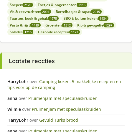
Soepen
Toetjes & nagerechten
2120
2115
Vis & zeevruchten
Borrelhapjes & tapas
2094
2015
Taarten, koek & gebak
BBQ & buiten koken
1975
1434
Pasta & rijst
Groenten
Kip & gevogelte
1419
1312
1297
Salades
Gezonde recepten
1216
1177
Laatste reacties
HarryLohr
over
Camping koken: 5 makkelijke recepten en
tips voor op de camping
anna
over
Pruimenjam met speculaaskruiden
Wilmie
over
Pruimenjam met speculaaskruiden
HarryLohr
over
Gevuld Turks brood
anna
over
Pruimenjam met speculaaskruiden