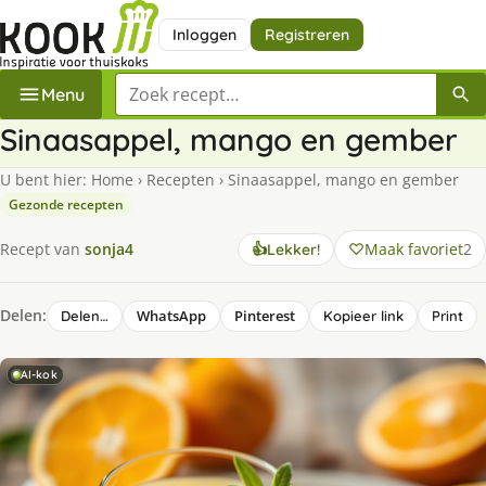
Inloggen
Registreren
Zoek een recept
Menu
Sinaasappel, mango en gember
U bent hier:
Home
›
Recepten
›
Sinaasappel, mango en gember
Gezonde recepten
Maak favoriet
2
Recept van
sonja4
👍
Lekker!
Delen:
WhatsApp
Pinterest
Delen…
Kopieer link
Print
AI-kok