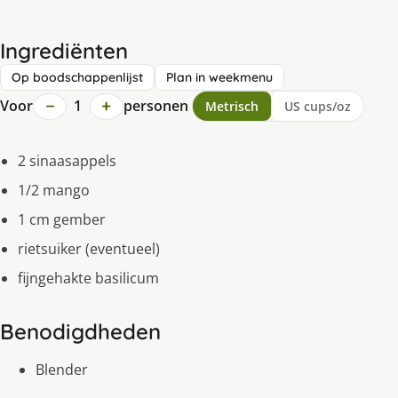
Ingrediënten
Op boodschappenlijst
Plan in weekmenu
−
+
Voor
1
personen
Metrisch
US cups/oz
2 sinaasappels
1/2 mango
1 cm gember
rietsuiker (eventueel)
fijngehakte basilicum
Benodigdheden
Blender