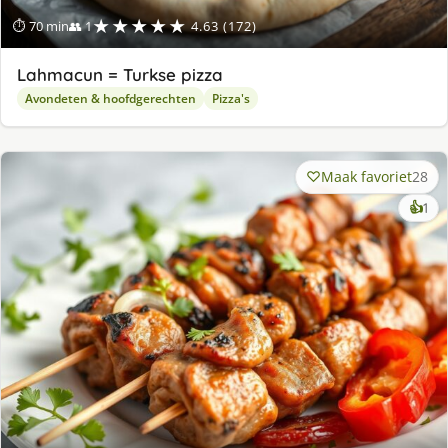
★★★★★
⏱ 70 min
👥 1
4.63 (172)
Lahmacun = Turkse pizza
Avondeten & hoofdgerechten
Pizza's
Maak favoriet
28
ke
👍
1
lek
ge