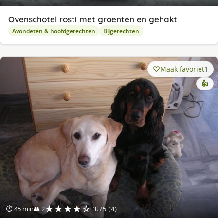
Ovenschotel rosti met groenten en gehakt
Avondeten & hoofdgerechten
Bijgerechten
Maak favoriet
1
👍
★★★★☆
⏱ 45 min
👥 2
3.75 (4)