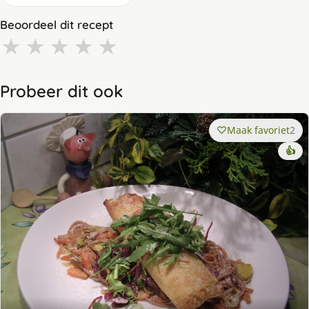
Beoordeel dit recept
★
★
★
★
★
Probeer dit ook
Maak favoriet
2
👍