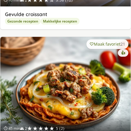
★★★★☆
⏱ 10 min
👥 2
3.58 (12)
Gevulde croissant
Gezonde recepten
Makkelijke recepten
Maak favoriet
21
👍
★★★★★
⏱ 45 min
👥 2
5 (2)