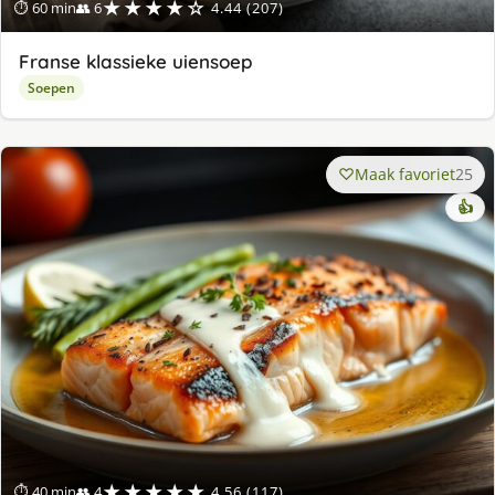
★★★★☆
⏱ 60 min
👥 6
4.44 (207)
Franse klassieke uiensoep
Soepen
Maak favoriet
25
👍
★★★★★
⏱ 40 min
👥 4
4.56 (117)