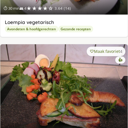
★★★★☆
⏱ 30 min
👥 4
3.64 (14)
Loempia vegetarisch
Avondeten & hoofdgerechten
Gezonde recepten
Maak favoriet
4
👍