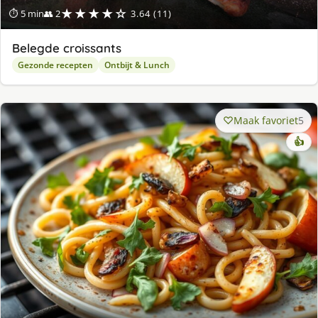
★★★★☆
⏱ 5 min
👥 2
3.64 (11)
Belegde croissants
Gezonde recepten
Ontbijt & Lunch
Maak favoriet
5
👍