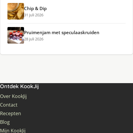
Chip & Dip
31 juli 2026
Pruimenjam met speculaaskruiden
28 juli 2026
Ontdek KookJij
Over KookJij
Contact
Recepten
Blog
Mijn KookJij