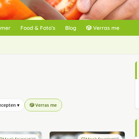
omer
Food & Foto’s
Blog
🎲 Verras me
recepten
▾
🎲 Verras me