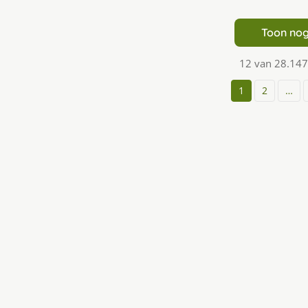
Toon nog
12 van 28.147
1
2
…