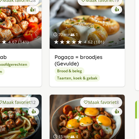
Maak favoriet
28
Maak favoriet
19
keer
👍
👍
1
lekker
gevonden
⏱ 70 min
👥 1
★★
★★★★★
4.67 (141)
4.62 (101)
bab
Pogaça = broodjes
(Gevulde)
hoofdgerechten
Brood & beleg
en
Taarten, koek & gebak
Maak favoriet
12
Maak favoriet
8
👍
👍
⏱ 15 min
👥 4