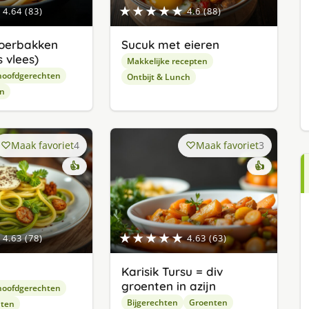
★★★★★
4.64 (83)
4.6 (88)
oerbakken
Sucuk met eieren
 vlees)
Makkelijke recepten
hoofdgerechten
Ontbijt & Lunch
en
Maak favoriet
4
Maak favoriet
3
👍
👍
★★★★★
4.63 (78)
4.63 (63)
Karisik Tursu = div
groenten in azijn
hoofdgerechten
Bijgerechten
Groenten
hten