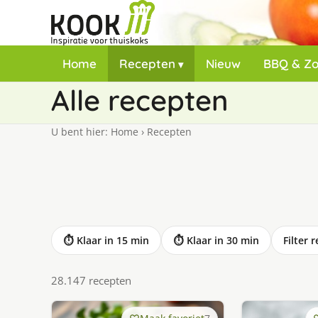
Home
Recepten
Nieuw
BBQ & Z
Alle recepten
U bent hier:
Home
›
Recepten
⏱ Klaar in 15 min
⏱ Klaar in 30 min
Filter 
28.147 recepten