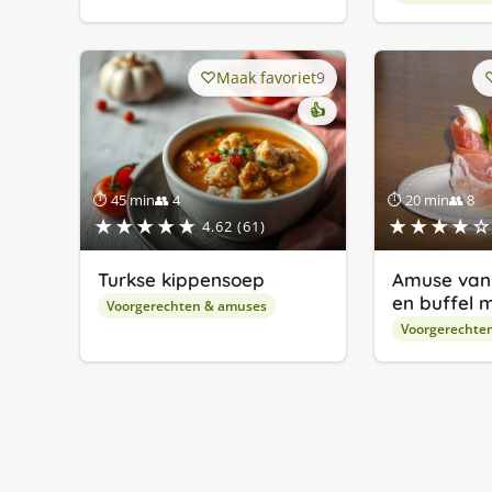
Maak favoriet
9
👍
⏱ 45 min
👥 4
⏱ 20 min
👥 8
★★★★★
★★★★☆
4.62 (61)
Turkse kippensoep
Amuse van 
en buffel 
Voorgerechten & amuses
Voorgerechte