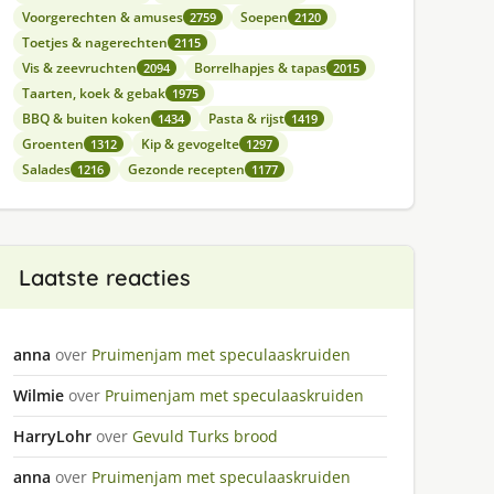
Voorgerechten & amuses
Soepen
2759
2120
Toetjes & nagerechten
2115
Vis & zeevruchten
Borrelhapjes & tapas
2094
2015
Taarten, koek & gebak
1975
BBQ & buiten koken
Pasta & rijst
1434
1419
Groenten
Kip & gevogelte
1312
1297
Salades
Gezonde recepten
1216
1177
Laatste reacties
anna
over
Pruimenjam met speculaaskruiden
Wilmie
over
Pruimenjam met speculaaskruiden
HarryLohr
over
Gevuld Turks brood
anna
over
Pruimenjam met speculaaskruiden