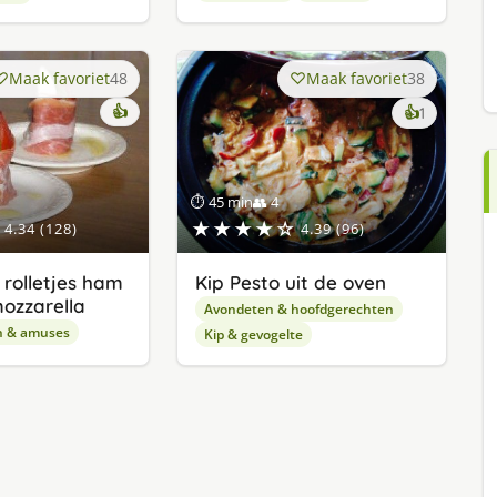
Maak favoriet
48
Maak favoriet
38
👍
keer
👍
1
lekker
gevonde
⏱ 45 min
👥 4
★★★★☆
4.34 (128)
4.39 (96)
rolletjes ham
Kip Pesto uit de oven
mozzarella
Avondeten & hoofdgerechten
n & amuses
Kip & gevogelte