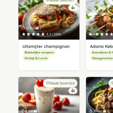
Maak favoriet
7
👍
⏱ 10 min
👥 1
★★★★★
★★★
4.5 (388)
👥 4
Uitsmijter champignon
Adana Ke
Makkelijke recepten
Avondeten & 
Ontbijt & Lunch
Vleesgerecht
Maak favoriet
4
👍
⏱ 5 min
👥 1
⏱ 30 min
👥 2