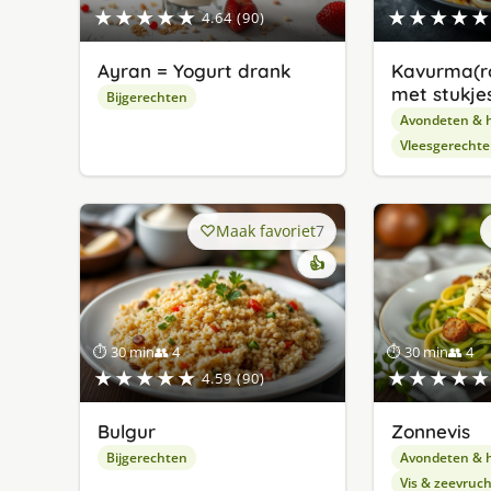
★★★★★
★★★★★
4.64 (90)
Ayran = Yogurt drank
Kavurma(r
met stukjes
Bijgerechten
Avondeten & 
Vleesgerecht
Maak favoriet
7
👍
⏱ 30 min
👥 4
⏱ 30 min
👥 4
★★★★★
★★★★★
4.59 (90)
Bulgur
Zonnevis
Bijgerechten
Avondeten & 
Vis & zeevruc