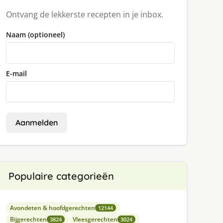
Ontvang de lekkerste recepten in je inbox.
Naam (optioneel)
E-mail
Aanmelden
Populaire categorieën
Avondeten & hoofdgerechten
12144
Bijgerechten
Vleesgerechten
3824
3024