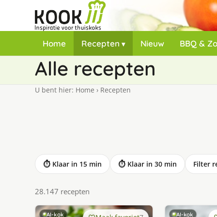
Home
Recepten
Nieuw
BBQ & Z
Alle recepten
U bent hier:
Home
›
Recepten
⏱ Klaar in 15 min
⏱ Klaar in 30 min
Filter 
28.147 recepten
AI-kok
AI-kok