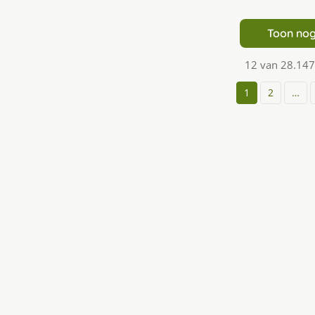
Toon nog
12 van 28.147
1
2
…