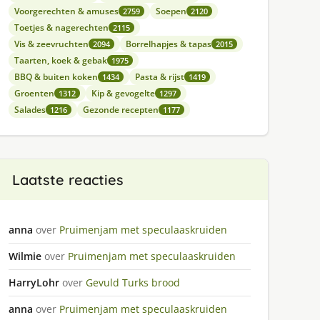
Voorgerechten & amuses
Soepen
2759
2120
Toetjes & nagerechten
2115
Vis & zeevruchten
Borrelhapjes & tapas
2094
2015
Taarten, koek & gebak
1975
BBQ & buiten koken
Pasta & rijst
1434
1419
Groenten
Kip & gevogelte
1312
1297
Salades
Gezonde recepten
1216
1177
Laatste reacties
anna
over
Pruimenjam met speculaaskruiden
Wilmie
over
Pruimenjam met speculaaskruiden
HarryLohr
over
Gevuld Turks brood
anna
over
Pruimenjam met speculaaskruiden