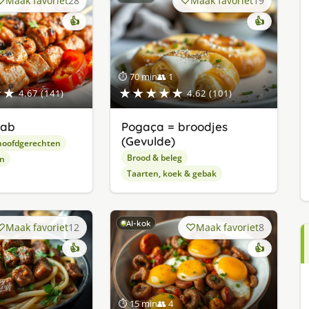
Maak favoriet
28
Maak favoriet
19
👍
👍
⏱ 70 min
👥 1
★★
★★★★★
4.67 (141)
4.62 (101)
bab
Pogaça = broodjes
(Gevulde)
hoofdgerechten
Brood & beleg
en
Taarten, koek & gebak
AI-kok
Maak favoriet
12
Maak favoriet
8
👍
👍
⏱ 15 min
👥 4