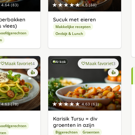
★★★★★
4.64 (83)
4.6 (88)
oerbakken
Sucuk met eieren
 vlees)
Makkelijke recepten
hoofdgerechten
Ontbijt & Lunch
en
AI-kok
Maak favoriet
4
Maak favoriet
3
👍
👍
★★★★★
4.63 (78)
4.63 (63)
Karisik Tursu = div
groenten in azijn
hoofdgerechten
Bijgerechten
Groenten
hten