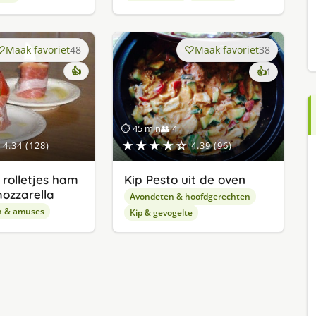
Maak favoriet
48
Maak favoriet
38
👍
keer
👍
1
lekker
gevonde
⏱ 45 min
👥 4
★★★★☆
4.34 (128)
4.39 (96)
rolletjes ham
Kip Pesto uit de oven
mozzarella
Avondeten & hoofdgerechten
n & amuses
Kip & gevogelte