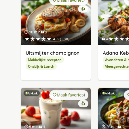
Maak favoriet
7
👍
⏱ 10 min
👥 1
★★★★★
★★★
4.5 (388)
👥 4
Uitsmijter champignon
Adana Ke
Makkelijke recepten
Avondeten & 
Ontbijt & Lunch
Vleesgerecht
AI-kok
AI-kok
Maak favoriet
4
👍
⏱ 5 min
👥 1
⏱ 30 min
👥 2