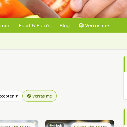
omer
Food & Foto’s
Blog
🎲 Verras me
recepten
▾
🎲 Verras me
AI-kok