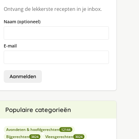
Ontvang de lekkerste recepten in je inbox.
Naam (optioneel)
E-mail
Aanmelden
Populaire categorieën
Avondeten & hoofdgerechten
12144
Bijgerechten
Vleesgerechten
3824
3024