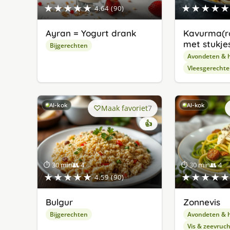
★★★★★
★★★★★
4.64 (90)
Ayran = Yogurt drank
Kavurma(r
met stukjes
Bijgerechten
Avondeten & 
Vleesgerecht
AI-kok
AI-kok
Maak favoriet
7
👍
⏱ 30 min
👥 4
⏱ 30 min
👥 4
★★★★★
★★★★★
4.59 (90)
Bulgur
Zonnevis
Bijgerechten
Avondeten & 
Vis & zeevruc