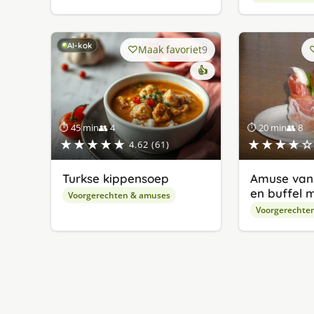
AI-kok
Maak favoriet
9
👍
⏱ 45 min
👥 4
⏱ 20 min
👥 8
★★★★★
★★★★☆
4.62 (61)
Turkse kippensoep
Amuse van 
en buffel 
Voorgerechten & amuses
Voorgerechte