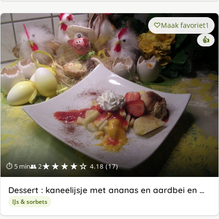
Maak favoriet
1
👍
★★★★☆
⏱ 5 min
👥 2
4.18 (17)
Dessert : kaneelijsje met ananas en aardbei en …
IJs & sorbets