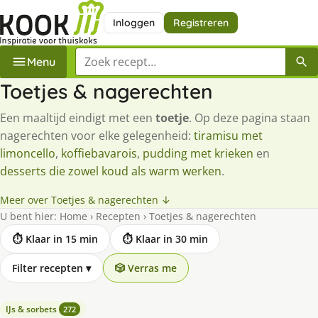
Inloggen
Registreren
Zoek een recept
Menu
Toetjes & nagerechten
Een maaltijd eindigt met een
toetje
. Op deze pagina staan
nagerechten voor elke gelegenheid:
tiramisu met
limoncello
,
koffiebavarois
,
pudding met krieken
en
desserts die zowel koud als warm werken
.
Meer over Toetjes & nagerechten ↓
U bent hier:
Home
›
Recepten
›
Toetjes & nagerechten
⏱ Klaar in 15 min
⏱ Klaar in 30 min
Filter recepten
▾
🎲 Verras me
IJs & sorbets
272