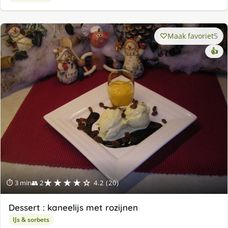
Maak favoriet
5
👍
★★★★☆
⏱ 3 min
👥 2
4.2 (20)
Dessert : kaneelijs met rozijnen
IJs & sorbets