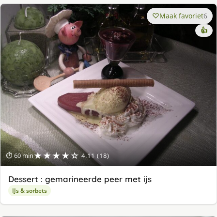
Maak favoriet
6
👍
★★★★☆
⏱ 60 min
4.11 (18)
Dessert : gemarineerde peer met ijs
IJs & sorbets