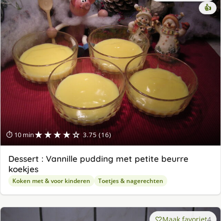
👍
★★★★☆
⏱ 10 min
3.75 (16)
Dessert : Vannille pudding met petite beurre
koekjes
Koken met & voor kinderen
Toetjes & nagerechten
Maak favoriet
4