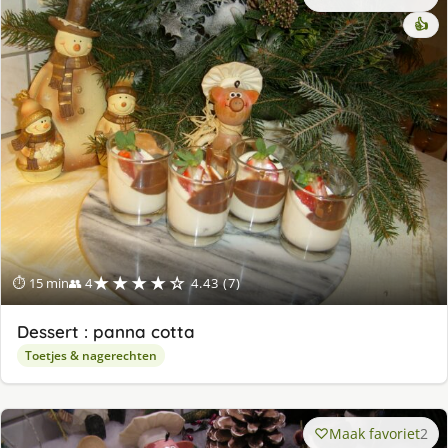
👍
★★★★☆
⏱ 15 min
👥 4
4.43 (7)
Dessert : panna cotta
Toetjes & nagerechten
Maak favoriet
2