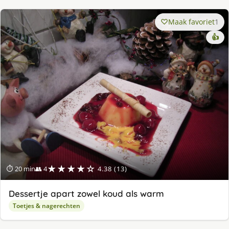
Maak favoriet
1
👍
★★★★☆
⏱ 20 min
👥 4
4.38 (13)
Dessertje apart zowel koud als warm
Toetjes & nagerechten