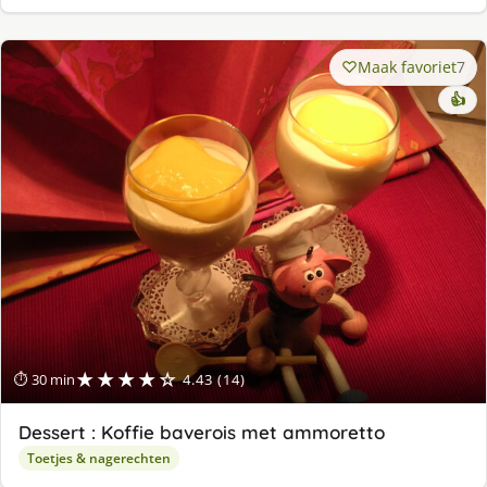
Maak favoriet
7
👍
★★★★☆
⏱ 30 min
4.43 (14)
Dessert : Koffie baverois met ammoretto
Toetjes & nagerechten