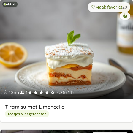
AI-kok
Maak favoriet
20
👍
★★★★☆
⏱ 40 min
👥 4
4.36 (11)
Tiramisu met Limoncello
Toetjes & nagerechten