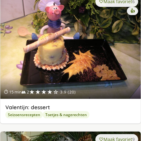
Maak favoriet
6
👍
★★★★☆
⏱ 15 min
👥 2
3.9 (20)
Valentijn: dessert
Seizoensrecepten
Toetjes & nagerechten
Maak favoriet
9