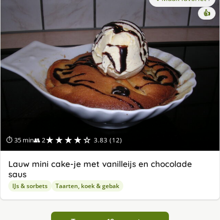
👍
★★★★☆
⏱ 35 min
👥 2
3.83 (12)
Lauw mini cake-je met vanilleijs en chocolade
saus
IJs & sorbets
Taarten, koek & gebak