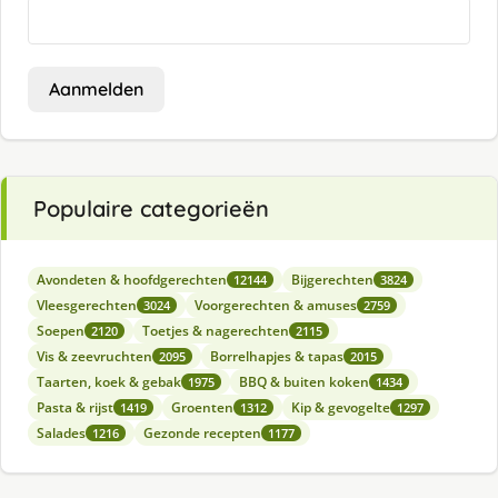
Aanmelden
Populaire categorieën
Avondeten & hoofdgerechten
Bijgerechten
12144
3824
Vleesgerechten
Voorgerechten & amuses
3024
2759
Soepen
Toetjes & nagerechten
2120
2115
Vis & zeevruchten
Borrelhapjes & tapas
2095
2015
Taarten, koek & gebak
BBQ & buiten koken
1975
1434
Pasta & rijst
Groenten
Kip & gevogelte
1419
1312
1297
Salades
Gezonde recepten
1216
1177