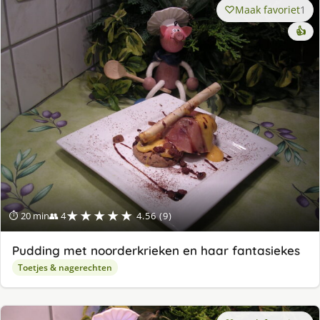
Maak favoriet
1
👍
★★★★★
⏱ 20 min
👥 4
4.56 (9)
Pudding met noorderkrieken en haar fantasiekes
Toetjes & nagerechten