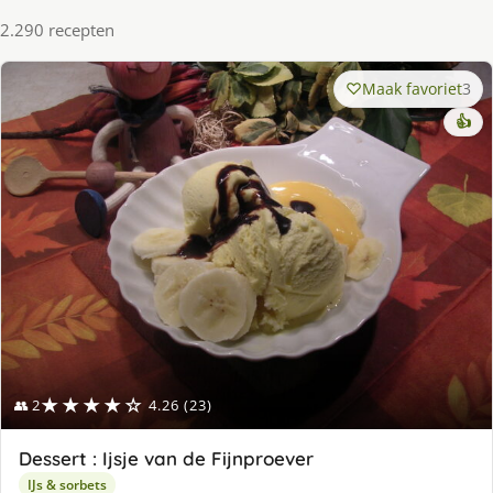
2.290 recepten
Maak favoriet
3
👍
★★★★☆
👥 2
4.26 (23)
Dessert : Ijsje van de Fijnproever
IJs & sorbets