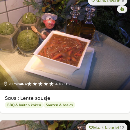
Maak favoriet
6
👍
★★★★★
⏱ 20 min
👥 4
4.6 (10)
Saus : Lente sausje
BBQ & buiten koken
Sauzen & basics
Maak favoriet
12