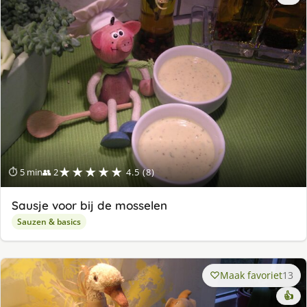
★★★★★
⏱ 5 min
👥 2
4.5 (8)
Sausje voor bij de mosselen
Sauzen & basics
Maak favoriet
13
👍