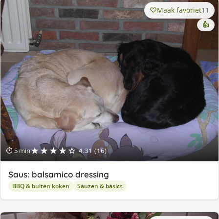
Maak favoriet
11
👍
★★★★☆
⏱ 5 min
4.31 (16)
Saus: balsamico dressing
BBQ & buiten koken
Sauzen & basics