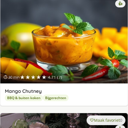
👍
★★★★★
⏱ 30 min
4.71 (7)
Mango Chutney
BBQ & buiten koken
Bijgerechten
Maak favoriet
0