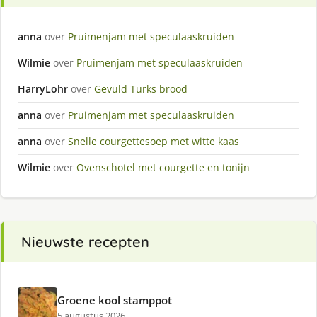
anna
over
Pruimenjam met speculaaskruiden
Wilmie
over
Pruimenjam met speculaaskruiden
HarryLohr
over
Gevuld Turks brood
anna
over
Pruimenjam met speculaaskruiden
anna
over
Snelle courgettesoep met witte kaas
Wilmie
over
Ovenschotel met courgette en tonijn
Nieuwste recepten
Groene kool stamppot
5 augustus 2026