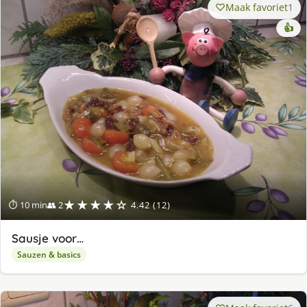
Maak favoriet
1
👍
★★★★☆
⏱ 10 min
👥 2
4.42 (12)
Sausje voor…
Sauzen & basics