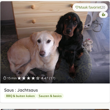
Maak favoriet
20
👍
★★★★☆
⏱ 15 min
4.47 (17)
Saus : Jachtsaus
BBQ & buiten koken
Sauzen & basics