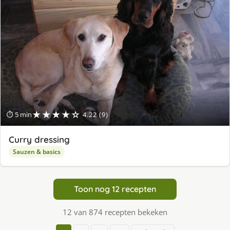
★★★★☆
⏱ 5 min
4.22 (9)
Curry dressing
Sauzen & basics
Toon nog 12 recepten
12 van 874 recepten bekeken