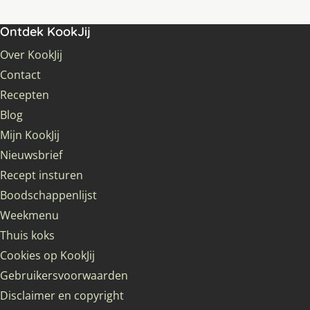
Ontdek KookJij
Over KookJij
Contact
Recepten
Blog
Mijn KookJij
Nieuwsbrief
Recept insturen
Boodschappenlijst
Weekmenu
Thuis koks
Cookies op KookJij
Gebruikersvoorwaarden
Disclaimer en copyright