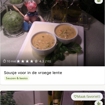
👍
★★★★☆
⏱ 10 min
4.3 (10)
Sausje voor in de vroege lente
Sauzen & basics
Maak favoriet
5
👍