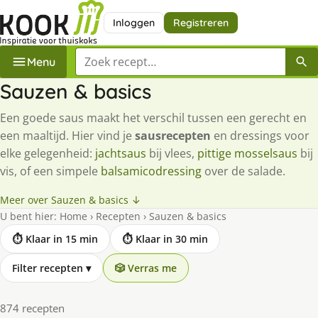
Inloggen
Registreren
Zoek een recept
Menu
Sauzen & basics
Een goede saus maakt het verschil tussen een gerecht en
een maaltijd. Hier vind je
sausrecepten
en dressings voor
elke gelegenheid:
jachtsaus
bij vlees,
pittige mosselsaus
bij
vis, of een simpele
balsamicodressing
over de salade.
Meer over Sauzen & basics ↓
U bent hier:
Home
›
Recepten
›
Sauzen & basics
⏱ Klaar in 15 min
⏱ Klaar in 30 min
Filter recepten
▾
🎲 Verras me
874 recepten