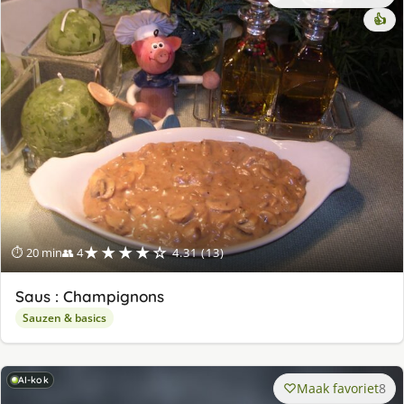
👍
★★★★☆
⏱ 20 min
👥 4
4.31 (13)
Saus : Champignons
Sauzen & basics
AI-kok
Maak favoriet
8