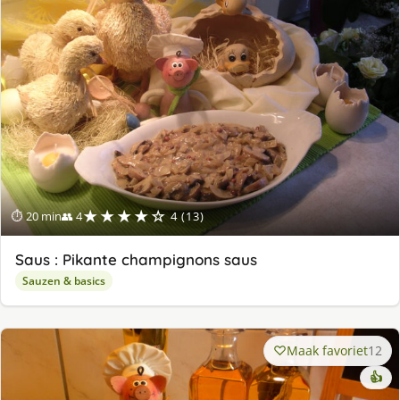
★★★★☆
⏱ 20 min
👥 4
4 (13)
Saus : Pikante champignons saus
Sauzen & basics
Maak favoriet
12
👍