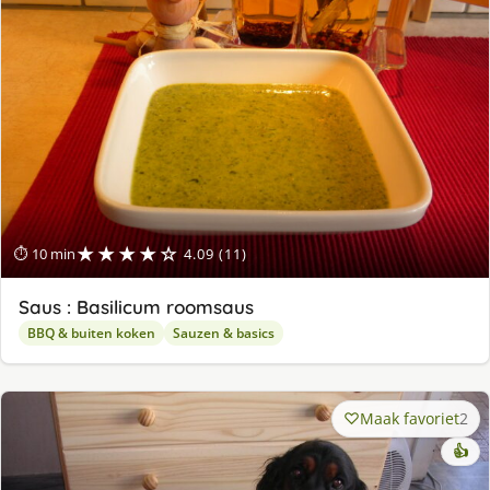
★★★★☆
⏱ 10 min
4.09 (11)
Saus : Basilicum roomsaus
BBQ & buiten koken
Sauzen & basics
Maak favoriet
2
👍