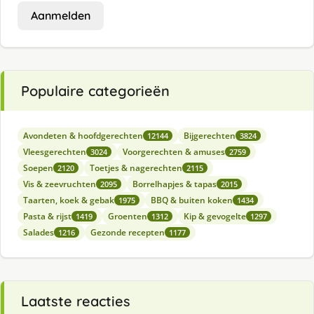
Aanmelden
Populaire categorieën
Avondeten & hoofdgerechten
Bijgerechten
12144
3824
Vleesgerechten
Voorgerechten & amuses
3024
2759
Soepen
Toetjes & nagerechten
2120
2115
Vis & zeevruchten
Borrelhapjes & tapas
2095
2015
Taarten, koek & gebak
BBQ & buiten koken
1975
1434
Pasta & rijst
Groenten
Kip & gevogelte
1419
1312
1297
Salades
Gezonde recepten
1216
1177
Laatste reacties