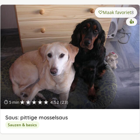
Maak favoriet
8
👍
★★★★★
⏱ 5 min
4.52 (23)
Saus: pittige mosselsaus
Sauzen & basics