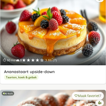
★★★★☆
⏱ 60 min
👥 8
3.86 (7)
Ananastaart upside-down
Taarten, koek & gebak
AI-kok
Maak favoriet
7
👍