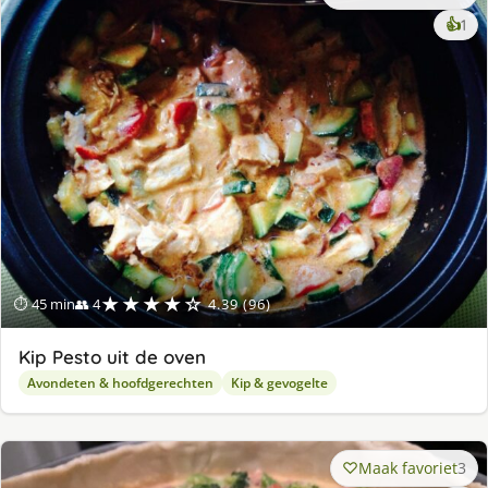
ke
👍
1
lek
ge
★★★★☆
⏱ 45 min
👥 4
4.39 (96)
Kip Pesto uit de oven
Avondeten & hoofdgerechten
Kip & gevogelte
Maak favoriet
3