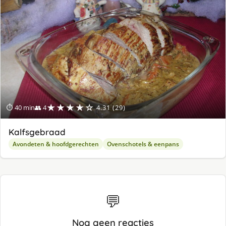
★★★★☆
⏱ 40 min
👥 4
4.31 (29)
Kalfsgebraad
Avondeten & hoofdgerechten
Ovenschotels & eenpans
💬
Nog geen reacties