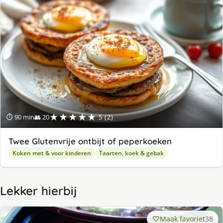
★★★★★
⏱ 90 min
👥 20
5 (2)
Twee Glutenvrije ontbijt of peperkoeken
Koken met & voor kinderen
Taarten, koek & gebak
Lekker hierbij
Maak favoriet
38