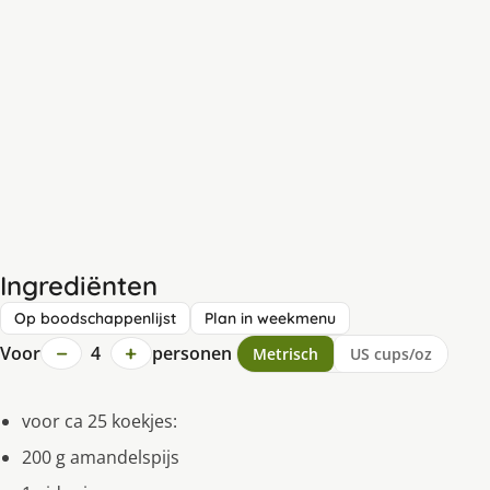
Ingrediënten
Op boodschappenlijst
Plan in weekmenu
−
+
Voor
4
personen
Metrisch
US cups/oz
voor ca 25 koekjes:
200 g amandelspijs