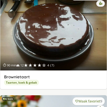
👍
★★★★☆
⏱ 90 min
👥 12
4 (7)
Brownietaart
Taarten, koek & gebak
AI-kok
Maak favoriet
9