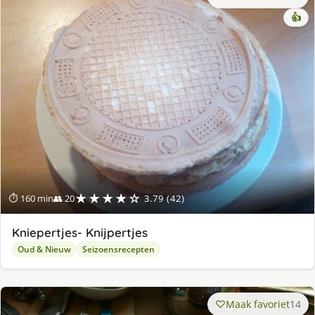
👍
★★★★☆
⏱ 160 min
👥 20
3.79 (42)
Kniepertjes- Knijpertjes
Oud & Nieuw
Seizoensrecepten
Maak favoriet
14