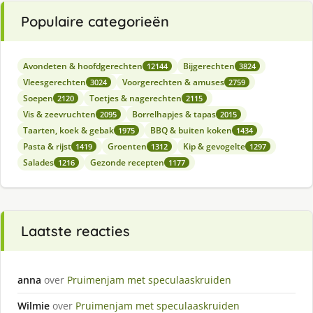
Populaire categorieën
Avondeten & hoofdgerechten
Bijgerechten
12144
3824
Vleesgerechten
Voorgerechten & amuses
3024
2759
Soepen
Toetjes & nagerechten
2120
2115
Vis & zeevruchten
Borrelhapjes & tapas
2095
2015
Taarten, koek & gebak
BBQ & buiten koken
1975
1434
Pasta & rijst
Groenten
Kip & gevogelte
1419
1312
1297
Salades
Gezonde recepten
1216
1177
Laatste reacties
anna
over
Pruimenjam met speculaaskruiden
Wilmie
over
Pruimenjam met speculaaskruiden