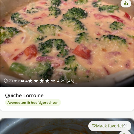
👍
★★★★☆
⏱ 70 min
👥 4
4.29 (45)
Quiche Lorraine
Avondeten & hoofdgerechten
Maak favoriet
91