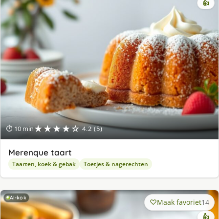
👍
★★★★☆
⏱ 10 min
4.2 (5)
Merenque taart
Taarten, koek & gebak
Toetjes & nagerechten
AI-kok
Maak favoriet
14
👍