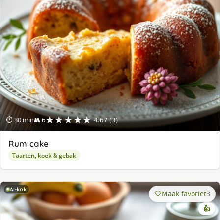
★★★★★
⏱ 30 min
👥 6
4.67 (3)
Rum cake
Taarten, koek & gebak
AI-kok
Maak favoriet
3
👍