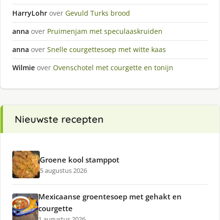
HarryLohr
over
Gevuld Turks brood
anna
over
Pruimenjam met speculaaskruiden
anna
over
Snelle courgettesoep met witte kaas
Wilmie
over
Ovenschotel met courgette en tonijn
Nieuwste recepten
Groene kool stamppot
5 augustus 2026
Mexicaanse groentesoep met gehakt en
courgette
1 augustus 2026