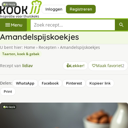
AI-kok
Inloggen
Registreren
Zoek een recept
Menu
Amandelspijskoekjes
U bent hier:
Home
›
Recepten
›
Amandelspijskoekjes
Taarten, koek & gebak
Maak favoriet
2
Recept van
lidiav
👍
Lekker!
Delen:
WhatsApp
Facebook
Pinterest
Kopieer link
Print
AI-kok