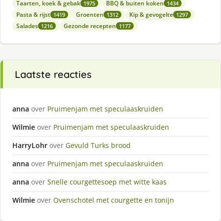
Taarten, koek & gebak
BBQ & buiten koken
1975
1434
Pasta & rijst
Groenten
Kip & gevogelte
1419
1312
1297
Salades
Gezonde recepten
1216
1177
Laatste reacties
anna
over
Pruimenjam met speculaaskruiden
Wilmie
over
Pruimenjam met speculaaskruiden
HarryLohr
over
Gevuld Turks brood
anna
over
Pruimenjam met speculaaskruiden
anna
over
Snelle courgettesoep met witte kaas
Wilmie
over
Ovenschotel met courgette en tonijn