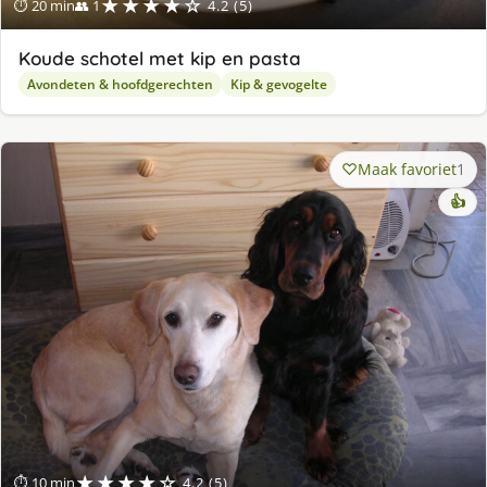
★★★★☆
⏱ 20 min
👥 1
4.2 (5)
Koude schotel met kip en pasta
Avondeten & hoofdgerechten
Kip & gevogelte
Maak favoriet
1
👍
★★★★☆
⏱ 10 min
4.2 (5)