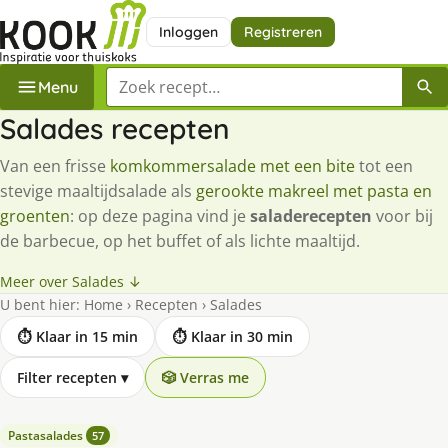
Inloggen
Registreren
Zoek een recept
Menu
Salades recepten
Van een frisse
komkommersalade met een bite
tot een
stevige maaltijdsalade als
gerookte makreel met pasta en
groenten
: op deze pagina vind je
saladerecepten
voor bij
de barbecue, op het buffet of als lichte maaltijd.
Meer over Salades ↓
U bent hier:
Home
›
Recepten
›
Salades
⏱ Klaar in 15 min
⏱ Klaar in 30 min
Filter recepten
▾
🎲 Verras me
Pastasalades
57