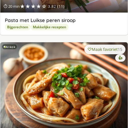
★★★★☆
⏱ 20 min
3.82 (11)
Pasta met Luikse peren siroop
Bijgerechten
Makkelijke recepten
AI-kok
Maak favoriet
15
👍