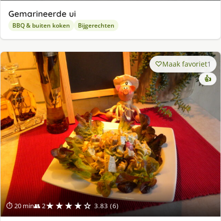
Gemarineerde ui
BBQ & buiten koken
Bijgerechten
Maak favoriet
1
👍
★★★★☆
⏱ 20 min
👥 2
3.83 (6)