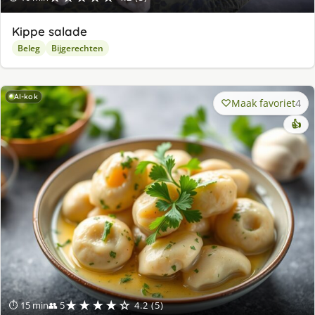
Kippe salade
Beleg
Bijgerechten
AI-kok
Maak favoriet
4
👍
★★★★☆
⏱ 15 min
👥 5
4.2 (5)