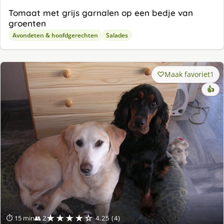
Tomaat met grijs garnalen op een bedje van
groenten
Avondeten & hoofdgerechten
Salades
Maak favoriet
1
👍
★★★★☆
⏱ 15 min
👥 2
4.25 (4)