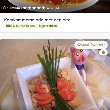
★★★★★
⏱ 10 min
👥 2
4.67 (6)
Komkommersalade met een bite
BBQ & buiten koken
Bijgerechten
Maak favoriet
2
👍