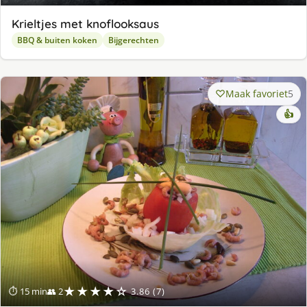
Krieltjes met knoflooksaus
BBQ & buiten koken
Bijgerechten
Maak favoriet
5
👍
★★★★☆
⏱ 15 min
👥 2
3.86 (7)