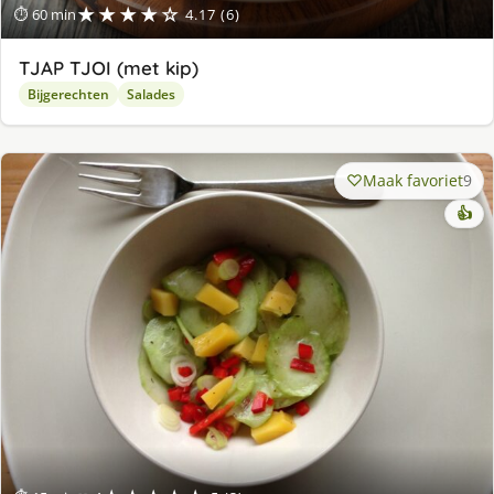
★★★★☆
⏱ 60 min
4.17 (6)
TJAP TJOI (met kip)
Bijgerechten
Salades
Maak favoriet
9
👍