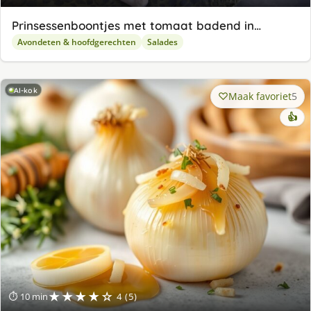
Prinsessenboontjes met tomaat badend in…
Avondeten & hoofdgerechten
Salades
AI-kok
Maak favoriet
5
👍
★★★★☆
⏱ 10 min
4 (5)