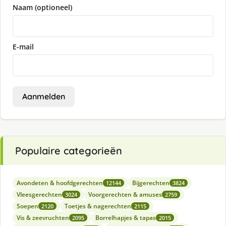
Naam (optioneel)
E-mail
Aanmelden
Populaire categorieën
Avondeten & hoofdgerechten
Bijgerechten
12144
3824
Vleesgerechten
Voorgerechten & amuses
3024
2759
Soepen
Toetjes & nagerechten
2120
2115
Vis & zeevruchten
Borrelhapjes & tapas
2095
2015