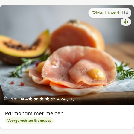
Maak favoriet
14
👍
★★★★☆
⏱ 15 min
👥 4
4.24 (21)
Parmaham met meloen
Voorgerechten & amuses