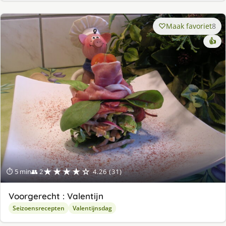
Maak favoriet
8
👍
★★★★☆
⏱ 5 min
👥 2
4.26 (31)
Voorgerecht : Valentijn
Seizoensrecepten
Valentijnsdag