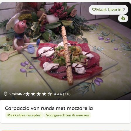
Maak favoriet
2
👍
★★★★☆
⏱ 5 min
👥 2
4.44 (16)
Carpaccio van runds met mozzarella
Makkelijke recepten
Voorgerechten & amuses