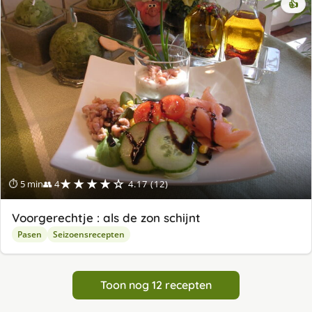
👍
★★★★☆
⏱ 5 min
👥 4
4.17 (12)
Voorgerechtje : als de zon schijnt
Pasen
Seizoensrecepten
Toon nog 12 recepten