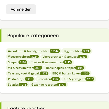
Aanmelden
Populaire categorieën
Avondeten & hoofdgerechten
Bijgerechten
12144
3824
Vleesgerechten
Voorgerechten & amuses
3024
2759
Soepen
Toetjes & nagerechten
2120
2115
Vis & zeevruchten
Borrelhapjes & tapas
2094
2015
Taarten, koek & gebak
BBQ & buiten koken
1975
1434
Pasta & rijst
Groenten
Kip & gevogelte
1419
1312
1297
Salades
Gezonde recepten
1216
1177
Laatste reacties