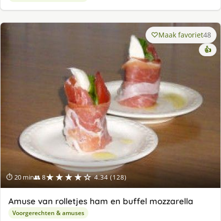
Maak favoriet
48
👍
★★★★☆
⏱ 20 min
👥 8
4.34 (128)
Amuse van rolletjes ham en buffel mozzarella
Voorgerechten & amuses