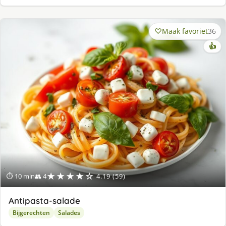
Maak favoriet
36
👍
★★★★☆
⏱ 10 min
👥 4
4.19 (59)
Antipasta-salade
Bijgerechten
Salades