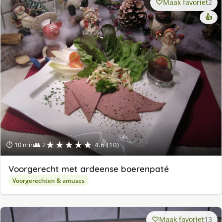
Maak favoriet
2
👍
★★★★★
⏱ 10 min
👥 2
4.6 (10)
Voorgerecht met ardeense boerenpaté
Voorgerechten & amuses
Maak favoriet
13