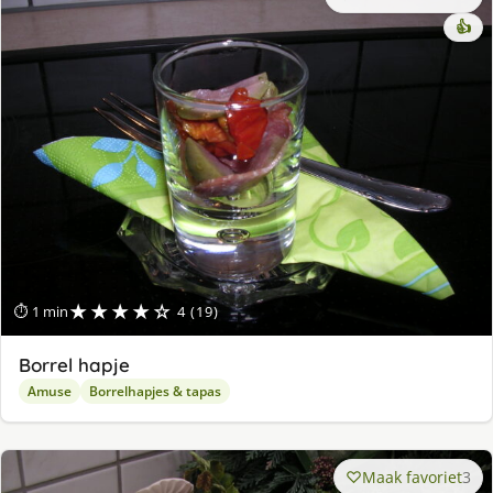
👍
★★★★☆
⏱ 1 min
4 (19)
Borrel hapje
Amuse
Borrelhapjes & tapas
Maak favoriet
3