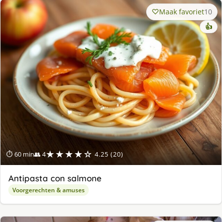
Maak favoriet
10
👍
★★★★☆
⏱ 60 min
👥 4
4.25 (20)
Antipasta con salmone
Voorgerechten & amuses