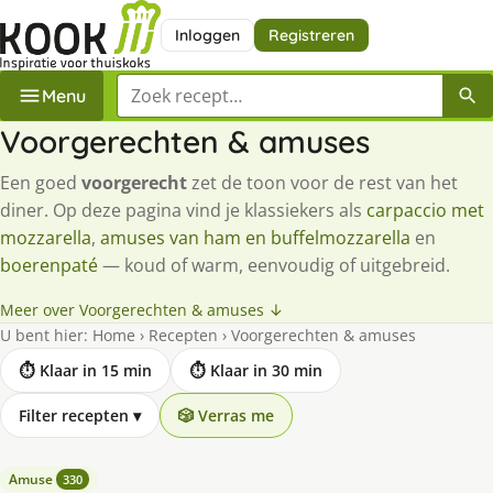
Inloggen
Registreren
Zoek een recept
Menu
Voorgerechten & amuses
Een goed
voorgerecht
zet de toon voor de rest van het
diner. Op deze pagina vind je klassiekers als
carpaccio met
mozzarella
,
amuses van ham en buffelmozzarella
en
boerenpaté
— koud of warm, eenvoudig of uitgebreid.
Meer over Voorgerechten & amuses ↓
U bent hier:
Home
›
Recepten
›
Voorgerechten & amuses
⏱ Klaar in 15 min
⏱ Klaar in 30 min
Filter recepten
▾
🎲 Verras me
Amuse
330