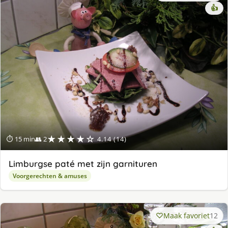
👍
★★★★☆
⏱ 15 min
👥 2
4.14 (14)
Limburgse paté met zijn garnituren
Voorgerechten & amuses
Maak favoriet
12