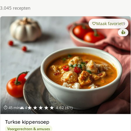
3.045 recepten
Maak favoriet
9
👍
★★★★★
⏱ 45 min
👥 4
4.62 (61)
Turkse kippensoep
Voorgerechten & amuses