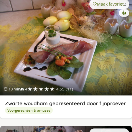
Maak favoriet
2
👍
★★★★★
⏱ 10 min
👥 4
4.55 (11)
Zwarte woudham gepresenteerd door fijnproever
Voorgerechten & amuses