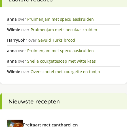
anna
over
Pruimenjam met speculaaskruiden
Wilmie
over
Pruimenjam met speculaaskruiden
HarryLohr
over
Gevuld Turks brood
anna
over
Pruimenjam met speculaaskruiden
anna
over
Snelle courgettesoep met witte kaas
Wilmie
over
Ovenschotel met courgette en tonijn
Nieuwste recepten
Preitaart met cantharellen