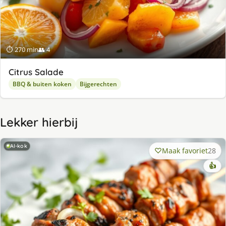
⏱ 270 min
👥 4
Citrus Salade
BBQ & buiten koken
Bijgerechten
Lekker hierbij
AI-kok
Maak favoriet
28
👍