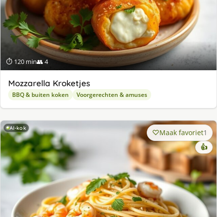
⏱ 120 min
👥 4
Mozzarella Kroketjes
BBQ & buiten koken
Voorgerechten & amuses
AI-kok
Maak favoriet
1
👍