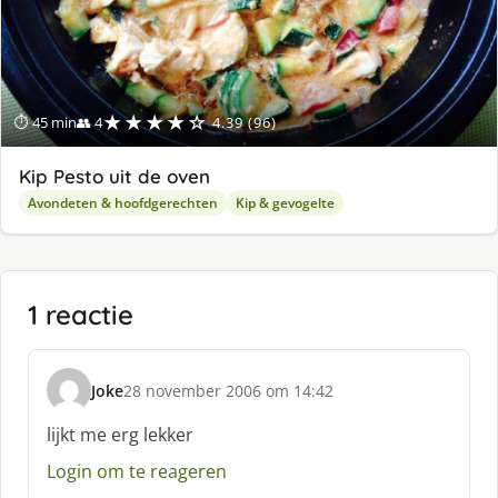
★★★★☆
⏱ 45 min
👥 4
4.39 (96)
Kip Pesto uit de oven
Avondeten & hoofdgerechten
Kip & gevogelte
1 reactie
Joke
28 november 2006 om 14:42
s
c
lijkt me erg lekker
h
Login om te reageren
r
e