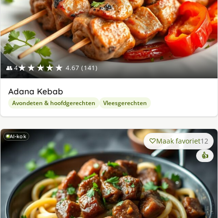
★★★★★
👥 4
4.67 (141)
Adana Kebab
Avondeten & hoofdgerechten
Vleesgerechten
AI-kok
Maak favoriet
12
👍