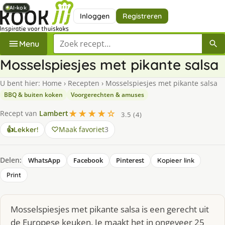
AI-kok
AI-kok
AI-kok
AI-kok
AI-kok
AI-kok
AI-kok
AI-kok
Inloggen
Registreren
Zoek een recept
Menu
Mosselspiesjes met pikante salsa
U bent hier:
Home
›
Recepten
›
Mosselspiesjes met pikante salsa
BBQ & buiten koken
Voorgerechten & amuses
★★★★☆
Recept van
Lambert
3.5 (4)
Maak favoriet
3
👍
Lekker!
Delen:
WhatsApp
Facebook
Pinterest
Kopieer link
Print
Mosselspiesjes met pikante salsa is een gerecht uit
de Europese keuken. Je maakt het in ongeveer 25