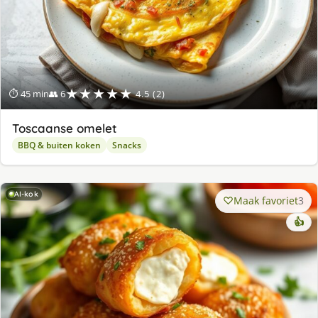
★★★★★
⏱ 45 min
👥 6
4.5 (2)
Toscaanse omelet
BBQ & buiten koken
Snacks
AI-kok
Maak favoriet
3
👍