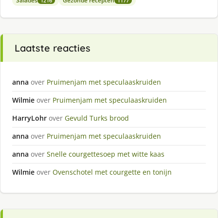
Salades
Gezonde recepten
1216
1177
Laatste reacties
anna
over
Pruimenjam met speculaaskruiden
Wilmie
over
Pruimenjam met speculaaskruiden
HarryLohr
over
Gevuld Turks brood
anna
over
Pruimenjam met speculaaskruiden
anna
over
Snelle courgettesoep met witte kaas
Wilmie
over
Ovenschotel met courgette en tonijn