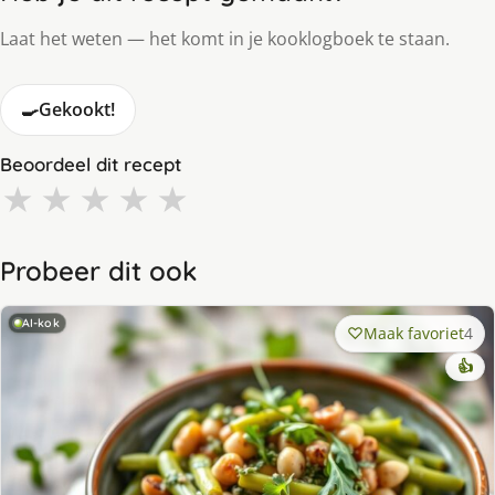
Laat het weten — het komt in je kooklogboek te staan.
🍳
Gekookt!
Beoordeel dit recept
★
★
★
★
★
Probeer dit ook
AI-kok
Maak favoriet
4
👍