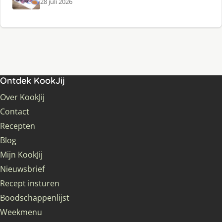
28 juli 2026
Ontdek KookJij
Over KookJij
Contact
Recepten
Blog
Mijn KookJij
Nieuwsbrief
Recept insturen
Boodschappenlijst
Weekmenu