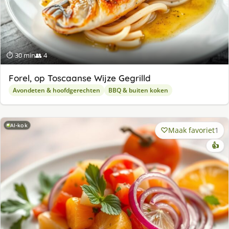
⏱ 30 min
👥 4
Forel, op Toscaanse Wijze Gegrilld
Avondeten & hoofdgerechten
BBQ & buiten koken
AI-kok
Maak favoriet
1
👍