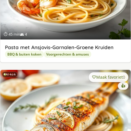
⏱ 45 min
👥 4
Pasta met Ansjovis-Garnalen-Groene Kruiden
BBQ & buiten koken
Voorgerechten & amuses
AI-kok
Maak favoriet
0
👍