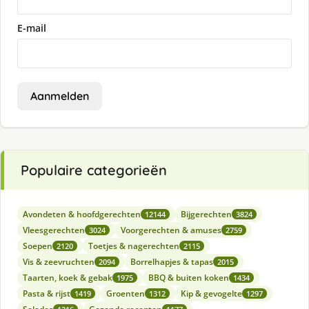
E-mail
Aanmelden
Populaire categorieën
Avondeten & hoofdgerechten
Bijgerechten
12144
3824
Vleesgerechten
Voorgerechten & amuses
3024
2759
Soepen
Toetjes & nagerechten
2120
2115
Vis & zeevruchten
Borrelhapjes & tapas
2094
2015
Taarten, koek & gebak
BBQ & buiten koken
1975
1434
Pasta & rijst
Groenten
Kip & gevogelte
1419
1312
1297