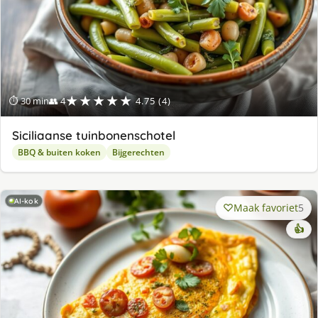
★★★★★
⏱ 30 min
👥 4
4.75 (4)
Siciliaanse tuinbonenschotel
BBQ & buiten koken
Bijgerechten
AI-kok
Maak favoriet
5
👍