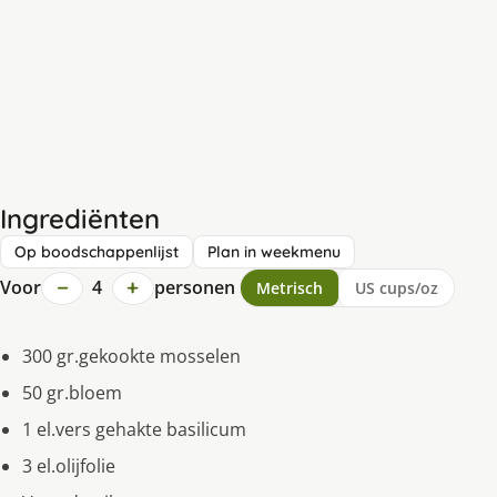
Ingrediënten
Op boodschappenlijst
Plan in weekmenu
−
+
Voor
4
personen
Metrisch
US cups/oz
300 gr.gekookte mosselen
50 gr.bloem
1 el.vers gehakte basilicum
3 el.olijfolie