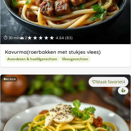
★★★★★
⏱ 30 min
👥 2
4.64 (83)
Kavurma(roerbakken met stukjes vlees)
Avondeten & hoofdgerechten
Vleesgerechten
AI-kok
Maak favoriet
4
👍