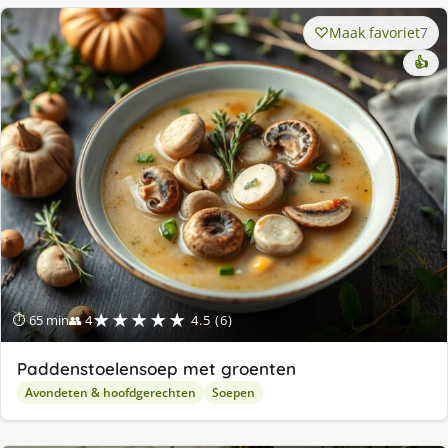
Maak favoriet
7
👍
★★★★★
⏱ 65 min
👥 4
4.5 (6)
Paddenstoelensoep met groenten
Avondeten & hoofdgerechten
Soepen