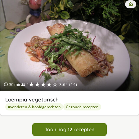
👍
★★★★☆
⏱ 30 min
👥 4
3.64 (14)
Loempia vegetarisch
Avondeten & hoofdgerechten
Gezonde recepten
Toon nog 12 recepten