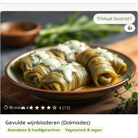
Maak favoriet
7
👍
★★★★☆
⏱ 90 min
👥 4
4 (12)
Gevulde wijnbladeren (Dolmades)
Avondeten & hoofdgerechten
Vegetarisch & vegan