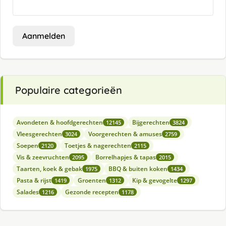
Aanmelden
Populaire categorieën
Avondeten & hoofdgerechten
Bijgerechten
12145
3824
Vleesgerechten
Voorgerechten & amuses
3024
2759
Soepen
Toetjes & nagerechten
2120
2115
Vis & zeevruchten
Borrelhapjes & tapas
2095
2015
Taarten, koek & gebak
BBQ & buiten koken
1975
1434
Pasta & rijst
Groenten
Kip & gevogelte
1419
1312
1297
Salades
Gezonde recepten
1216
1178