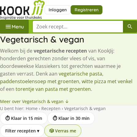
Inloggen
Registreren
Zoek een recept
Menu
Vegetarisch & vegan
Welkom bij de
vegetarische recepten
van KookJij:
honderden gerechten zonder vlees of vis, van
doordeweekse klassiekers tot gerechten waarmee je
gasten verrast. Denk aan
vegetarische pasta
,
paddenstoelensoep met groenten
,
witte pizza met venkel
of een
torentje van pasta met groenten
.
Meer over Vegetarisch & vegan ↓
U bent hier:
Home
›
Recepten
›
Vegetarisch & vegan
⏱ Klaar in 15 min
⏱ Klaar in 30 min
Filter recepten
▾
🎲 Verras me