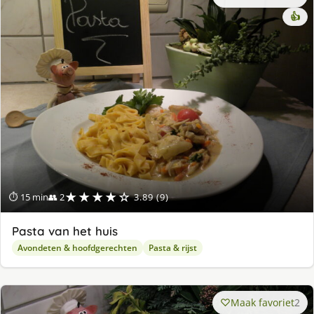
👍
★★★★☆
⏱ 15 min
👥 2
3.89 (9)
Pasta van het huis
Avondeten & hoofdgerechten
Pasta & rijst
Maak favoriet
2