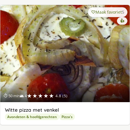
Maak favoriet
5
👍
★★★★★
⏱ 50 min
👥 4
4.8 (5)
Witte pizza met venkel
Avondeten & hoofdgerechten
Pizza's