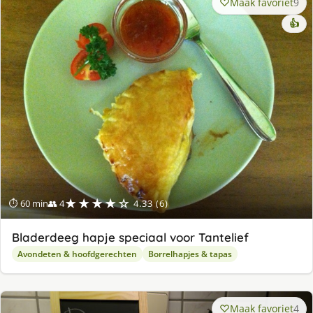
Maak favoriet
9
👍
★★★★☆
⏱ 60 min
👥 4
4.33 (6)
Bladerdeeg hapje speciaal voor Tantelief
Avondeten & hoofdgerechten
Borrelhapjes & tapas
Maak favoriet
4