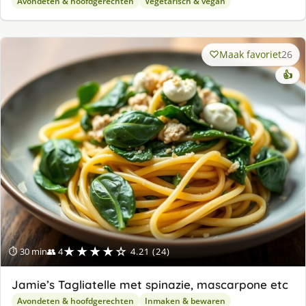
Avondeten & hoofdgerechten
Vegetarisch & vegan
Maak favoriet
26
👍
★★★★☆
⏱ 30 min
👥 4
4.21 (24)
Jamie’s Tagliatelle met spinazie, mascarpone etc
Avondeten & hoofdgerechten
Inmaken & bewaren