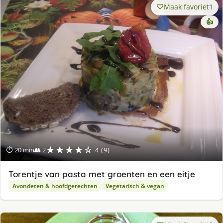
Maak favoriet
1
👍
★★★★☆
⏱ 20 min
👥 2
4 (9)
Torentje van pasta met groenten en een eitje
Avondeten & hoofdgerechten
Vegetarisch & vegan