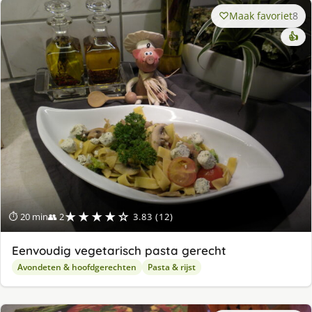
Maak favoriet
8
👍
★★★★☆
⏱ 20 min
👥 2
3.83 (12)
Eenvoudig vegetarisch pasta gerecht
Avondeten & hoofdgerechten
Pasta & rijst