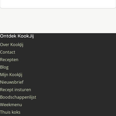
Ontdek KookJij
Over KookJij
Contact
Recepten
Blog
Mijn KookJij
Nieuwsbrief
Recept insturen
Boodschappenlijst
Weekmenu
Thuis koks