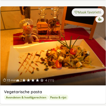
Maak favoriet
6
👍
★★★★☆
⏱ 15 min
👥 2
4 (11)
Vegetarische pasta
Avondeten & hoofdgerechten
Pasta & rijst