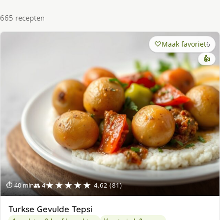
665 recepten
Maak favoriet
6
👍
★★★★★
⏱ 40 min
👥 4
4.62 (81)
Turkse Gevulde Tepsi