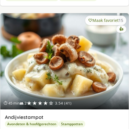
Maak favoriet
15
👍
★★★★☆
⏱ 45 min
👥 2
3.54 (41)
Andijviestampot
Avondeten & hoofdgerechten
Stamppotten