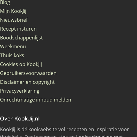
Blog
Mijn KookJij
Nieuwsbrief
Recept insturen
Boodschappenlijst
Weekmenu
Thuis koks
Cookies op KookJij
Gebruikersvoorwaarden
Disclaimer en copyright
Privacyverklaring
Onrechtmatige inhoud melden
Over KookJij.nl
KookJij is dé kookwebsite vol recepten en inspiratie voor
thuiskoks. Deel recepten, tips en kooktechnieken met