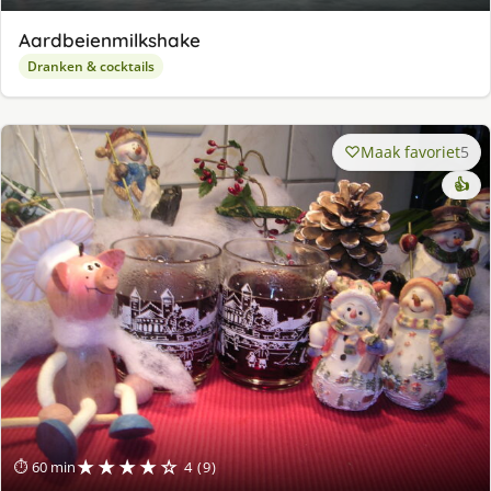
Aardbeienmilkshake
Dranken & cocktails
Maak favoriet
5
👍
★★★★☆
⏱ 60 min
4 (9)