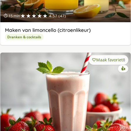
★★★★★
⏱ 15 min
4.57 (47)
Maken van limoncello (citroenlikeur)
Dranken & cocktails
Maak favoriet
8
👍