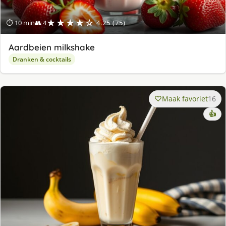
★★★★☆
⏱ 10 min
👥 4
4.25 (75)
Aardbeien milkshake
Dranken & cocktails
Maak favoriet
16
👍