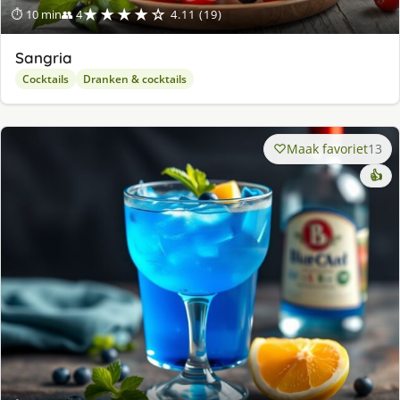
★★★★☆
⏱ 10 min
👥 4
4.11 (19)
Sangria
Cocktails
Dranken & cocktails
Maak favoriet
13
👍