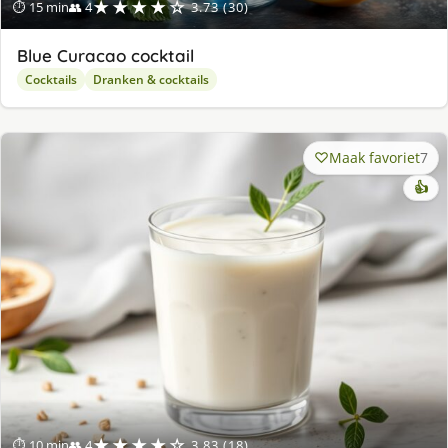
★★★★☆
⏱ 15 min
👥 4
3.73 (30)
Blue Curacao cocktail
Cocktails
Dranken & cocktails
Maak favoriet
7
👍
★★★★☆
⏱ 10 min
👥 4
3.83 (18)