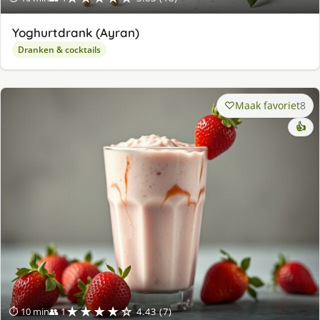
Yoghurtdrank (Ayran)
Dranken & cocktails
Maak favoriet
8
👍
★★★★☆
⏱ 10 min
👥 1
4.43 (7)