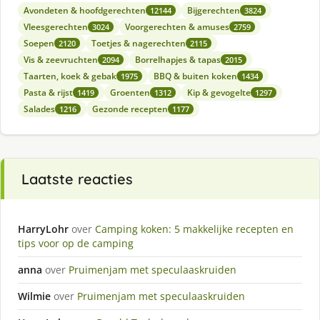
Avondeten & hoofdgerechten
Bijgerechten
12144
3824
Vleesgerechten
Voorgerechten & amuses
3024
2759
Soepen
Toetjes & nagerechten
2120
2115
Vis & zeevruchten
Borrelhapjes & tapas
2094
2015
Taarten, koek & gebak
BBQ & buiten koken
1975
1434
Pasta & rijst
Groenten
Kip & gevogelte
1419
1312
1297
Salades
Gezonde recepten
1216
1177
Laatste reacties
HarryLohr
over
Camping koken: 5 makkelijke recepten en
tips voor op de camping
anna
over
Pruimenjam met speculaaskruiden
Wilmie
over
Pruimenjam met speculaaskruiden