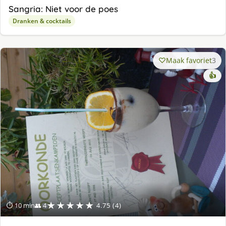
Sangria: Niet voor de poes
Dranken & cocktails
Maak favoriet
3
👍
★★★★★
⏱ 10 min
👥 4
4.75 (4)