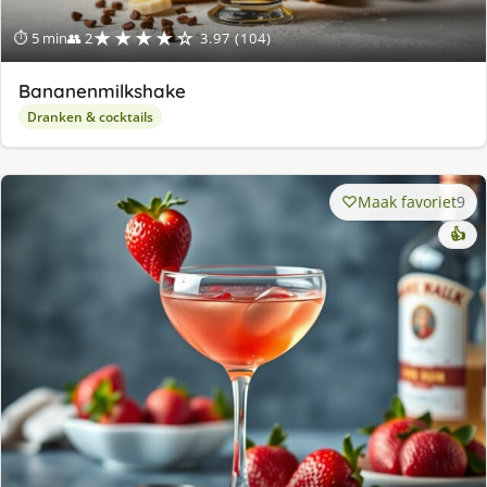
★★★★☆
⏱ 5 min
👥 2
3.97 (104)
Bananenmilkshake
Dranken & cocktails
Maak favoriet
9
👍