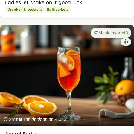
Ladies let shake on it good luck
Dranken & cocktails
IJs & sorbets
Maak favoriet
3
👍
★★★★☆
⏱ 5 min
👥 1
4.2 (5)
Aperol Spritz