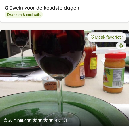
Glüwein voor de koudste dagen
Dranken & cocktails
Maak favoriet
7
👍
★★★★★
⏱ 20 min
👥 4
4.6 (5)