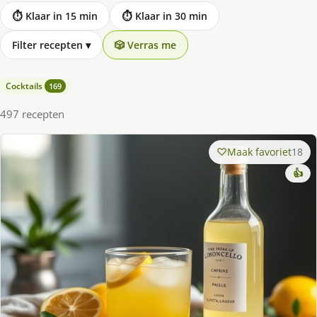
⏱ Klaar in 15 min
⏱ Klaar in 30 min
Filter recepten
▾
🎲 Verras me
Cocktails
169
497 recepten
Maak favoriet
18
👍