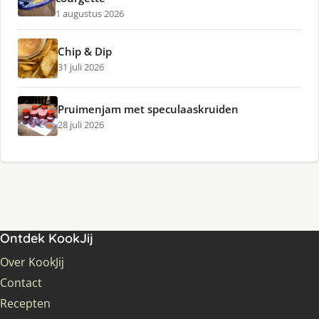
1 augustus 2026
Chip & Dip
31 juli 2026
Pruimenjam met speculaaskruiden
28 juli 2026
Ontdek KookJij
Over KookJij
Contact
Recepten