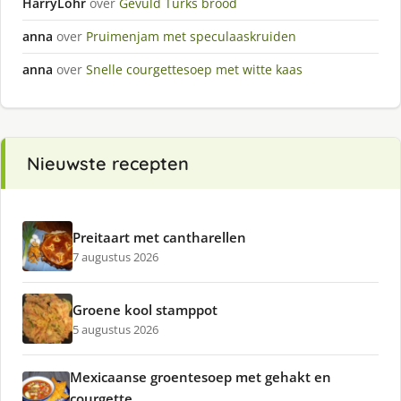
HarryLohr
over
Gevuld Turks brood
anna
over
Pruimenjam met speculaaskruiden
anna
over
Snelle courgettesoep met witte kaas
Nieuwste recepten
Preitaart met cantharellen
7 augustus 2026
Groene kool stamppot
5 augustus 2026
Mexicaanse groentesoep met gehakt en
courgette