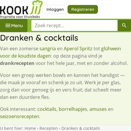
Inloggen
Registreren
Zoek een recept
Menu
Dranken & cocktails
Van een zomerse
sangria
en
Aperol Spritz
tot
glühwein
voor de koudste dagen
: op deze pagina vind je
drankrecepten
voor het hele jaar, met en zonder alcohol.
Voor een groep werken bowls en kannen het handigst —
die maak je vooraf en schenk je zo uit. Werk je per glas,
zorg dan voor genoeg ijs en vers fruit; dat scheelt meer
dan een duurdere fles.
Ook interessant:
cocktails
,
borrelhapjes
,
amuses
en
seizoensrecepten
.
U bent hier:
Home
›
Recepten
›
Dranken & cocktails