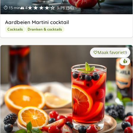
★★★★☆
⏱ 15 min
👥 4
3.76 (50)
Aardbeien Martini cocktail
Cocktails
Dranken & cocktails
Maak favoriet
9
👍