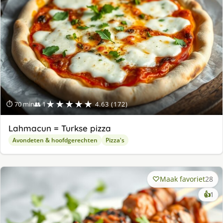
★★★★★
⏱ 70 min
👥 1
4.63 (172)
Lahmacun = Turkse pizza
Avondeten & hoofdgerechten
Pizza's
Maak favoriet
28
ke
👍
1
lek
ge