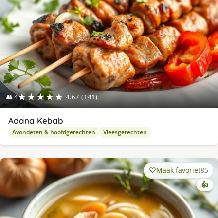
★★★★★
👥 4
4.67 (141)
Adana Kebab
Avondeten & hoofdgerechten
Vleesgerechten
Maak favoriet
85
👍