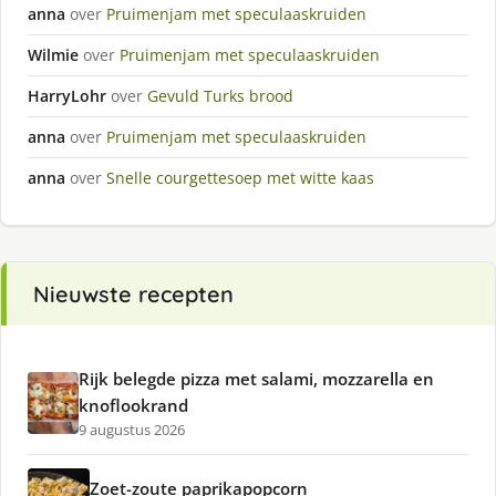
anna
over
Pruimenjam met speculaaskruiden
Wilmie
over
Pruimenjam met speculaaskruiden
HarryLohr
over
Gevuld Turks brood
anna
over
Pruimenjam met speculaaskruiden
anna
over
Snelle courgettesoep met witte kaas
Nieuwste recepten
Rijk belegde pizza met salami, mozzarella en
knoflookrand
9 augustus 2026
Zoet-zoute paprikapopcorn