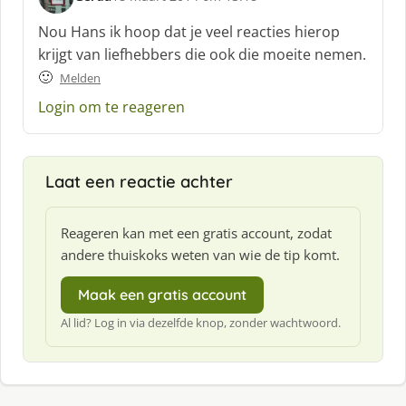
s
c
Nou Hans ik hoop dat je veel reacties hierop
h
krijgt van liefhebbers die ook die moeite nemen.
r
🙂
Melden
e
e
Login om te reageren
f
:
Laat een reactie achter
Reageren kan met een gratis account, zodat
andere thuiskoks weten van wie de tip komt.
Maak een gratis account
Al lid? Log in via dezelfde knop, zonder wachtwoord.