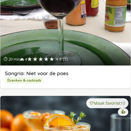
★★★★★
⏱ 20 min
👥 4
4.6 (5)
Sangria: Niet voor de poes
Dranken & cocktails
Maak favoriet
10
👍