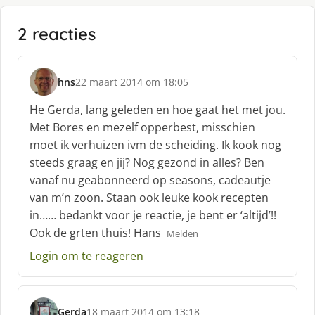
2 reacties
hns
22 maart 2014 om 18:05
s
c
He Gerda, lang geleden en hoe gaat het met jou.
h
Met Bores en mezelf opperbest, misschien
r
moet ik verhuizen ivm de scheiding. Ik kook nog
e
steeds graag en jij? Nog gezond in alles? Ben
e
f
vanaf nu geabonneerd op seasons, cadeautje
:
van m’n zoon. Staan ook leuke kook recepten
in…… bedankt voor je reactie, je bent er ‘altijd’!!
Ook de grten thuis! Hans
Melden
Login om te reageren
Gerda
18 maart 2014 om 13:18