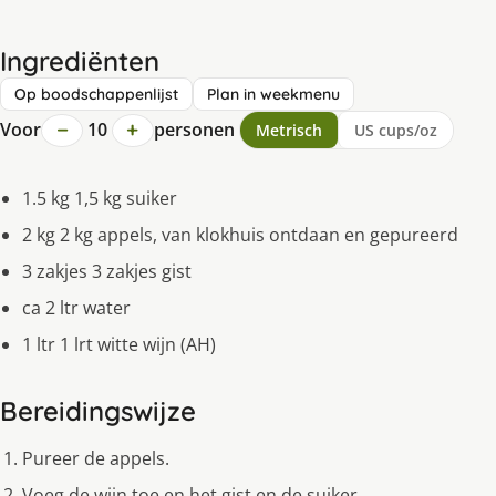
Ingrediënten
Op boodschappenlijst
Plan in weekmenu
−
+
Voor
10
personen
Metrisch
US cups/oz
1.5 kg 1,5 kg suiker
2 kg 2 kg appels, van klokhuis ontdaan en gepureerd
3 zakjes 3 zakjes gist
ca 2 ltr water
1 ltr 1 lrt witte wijn (AH)
Bereidingswijze
Pureer de appels.
Voeg de wijn toe en het gist en de suiker.