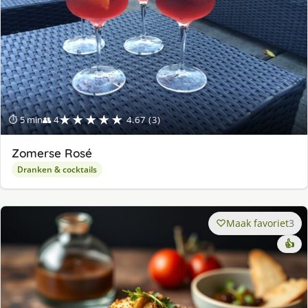
★★★★★
⏱ 5 min
👥 4
4.67 (3)
Zomerse Rosé
Dranken & cocktails
Maak favoriet
3
👍