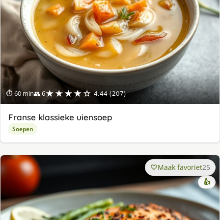
★★★★☆
⏱ 60 min
👥 6
4.44 (207)
Franse klassieke uiensoep
Soepen
Maak favoriet
25
👍