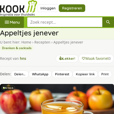
Inloggen
Registreren
Zoek een recept
Menu
Appeltjes jenever
U bent hier:
Home
›
Recepten
›
Appeltjes jenever
Dranken & cocktails
Maak favoriet
0
Recept van
hns
👍
Lekker!
Delen:
WhatsApp
Pinterest
Delen…
Kopieer link
Print
AI-kok