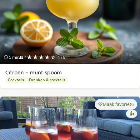
★★★★☆
⏱ 5 min
👥 4
4 (6)
Citroen – munt spoom
Cocktails
Dranken & cocktails
Maak favoriet
6
👍