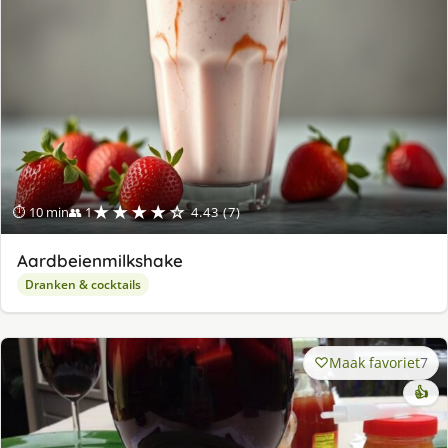
★★★★☆
⏱ 10 min
👥 1
4.43 (7)
Aardbeienmilkshake
Dranken & cocktails
Maak favoriet
7
👍