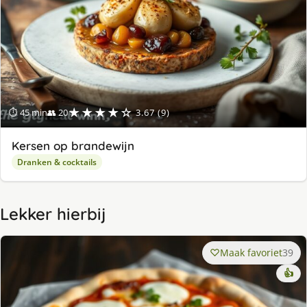
★★★★☆
⏱ 45 min
👥 20
3.67 (9)
Kersen op brandewijn
Dranken & cocktails
Lekker hierbij
Maak favoriet
39
👍