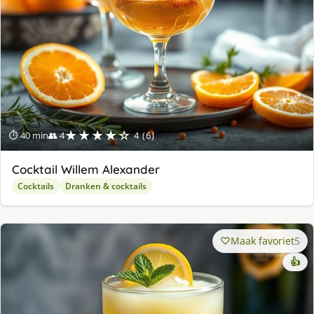
★★★★☆
⏱ 40 min
👥 4
4 (6)
Cocktail Willem Alexander
Cocktails
Dranken & cocktails
Maak favoriet
5
👍