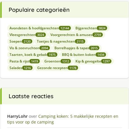
Populaire categorieën
Avondeten & hoofdgerechten
Bijgerechten
12144
3824
Vleesgerechten
Voorgerechten & amuses
3024
2759
Soepen
Toetjes & nagerechten
2120
2115
Vis & zeevruchten
Borrelhapjes & tapas
2094
2015
Taarten, koek & gebak
BBQ & buiten koken
1975
1434
Pasta & rijst
Groenten
Kip & gevogelte
1419
1312
1297
Salades
Gezonde recepten
1216
1178
Laatste reacties
HarryLohr
over
Camping koken: 5 makkelijke recepten en
tips voor op de camping