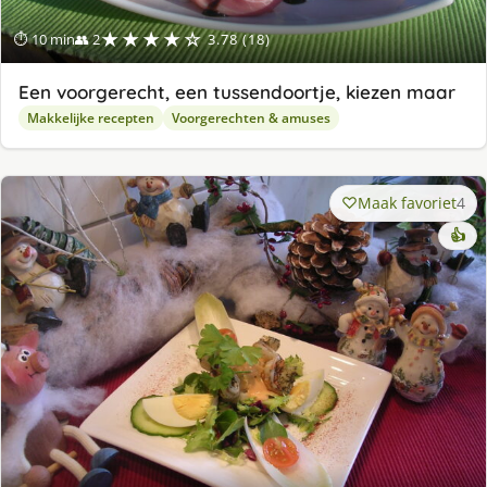
★★★★☆
⏱ 10 min
👥 2
3.78 (18)
Een voorgerecht, een tussendoortje, kiezen maar
Makkelijke recepten
Voorgerechten & amuses
Maak favoriet
4
👍