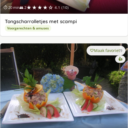
★★★★☆
⏱ 20 min
👥 2
4.1 (10)
Tongscharrolletjes met scampi
Voorgerechten & amuses
Maak favoriet
9
👍