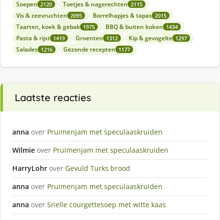
Soepen
Toetjes & nagerechten
2120
2115
Vis & zeevruchten
Borrelhapjes & tapas
2095
2015
Taarten, koek & gebak
BBQ & buiten koken
1975
1434
Pasta & rijst
Groenten
Kip & gevogelte
1419
1312
1297
Salades
Gezonde recepten
1216
1177
Laatste reacties
anna
over
Pruimenjam met speculaaskruiden
Wilmie
over
Pruimenjam met speculaaskruiden
HarryLohr
over
Gevuld Turks brood
anna
over
Pruimenjam met speculaaskruiden
anna
over
Snelle courgettesoep met witte kaas