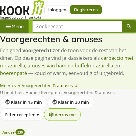
Inloggen
Registreren
Zoek een recept
Menu
Voorgerechten & amuses
Een goed
voorgerecht
zet de toon voor de rest van het
diner. Op deze pagina vind je klassiekers als
carpaccio met
mozzarella
,
amuses van ham en buffelmozzarella
en
boerenpaté
— koud of warm, eenvoudig of uitgebreid.
Meer over Voorgerechten & amuses ↓
U bent hier:
Home
›
Recepten
›
Voorgerechten & amuses
⏱ Klaar in 15 min
⏱ Klaar in 30 min
Filter recepten
▾
🎲 Verras me
Amuse
330