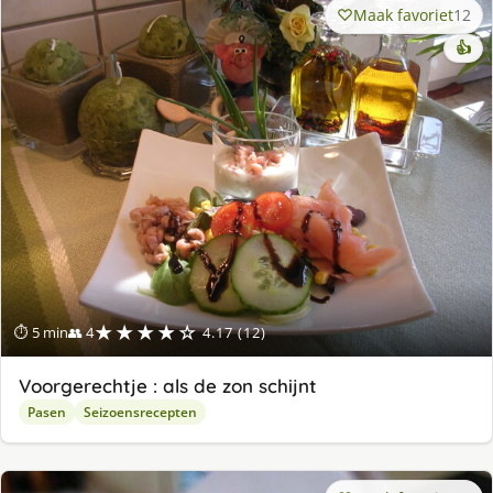
Maak favoriet
12
👍
★★★★☆
⏱ 5 min
👥 4
4.17 (12)
Voorgerechtje : als de zon schijnt
Pasen
Seizoensrecepten