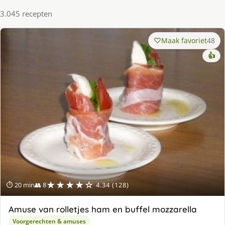
3.045 recepten
Maak favoriet
48
👍
★★★★☆
⏱ 20 min
👥 8
4.34 (128)
Amuse van rolletjes ham en buffel mozzarella
Voorgerechten & amuses