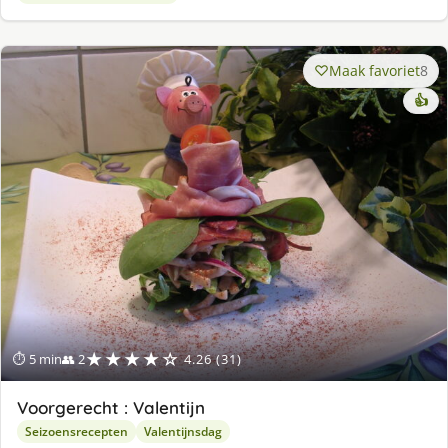
Maak favoriet
8
👍
★★★★☆
⏱ 5 min
👥 2
4.26 (31)
Voorgerecht : Valentijn
Seizoensrecepten
Valentijnsdag