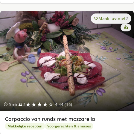
Maak favoriet
2
👍
★★★★☆
⏱ 5 min
👥 2
4.44 (16)
Carpaccio van runds met mozzarella
Makkelijke recepten
Voorgerechten & amuses