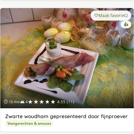
Maak favoriet
2
👍
★★★★★
⏱ 10 min
👥 4
4.55 (11)
Zwarte woudham gepresenteerd door fijnproever
Voorgerechten & amuses