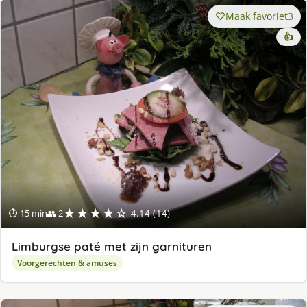
Maak favoriet
3
👍
★★★★☆
⏱ 15 min
👥 2
4.14 (14)
Limburgse paté met zijn garnituren
Voorgerechten & amuses