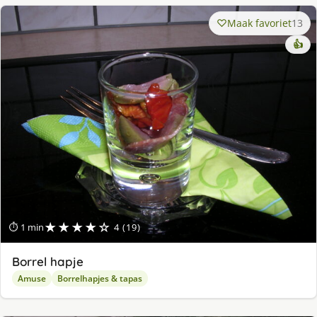
Maak favoriet
13
👍
★★★★☆
⏱ 1 min
4 (19)
Borrel hapje
Amuse
Borrelhapjes & tapas