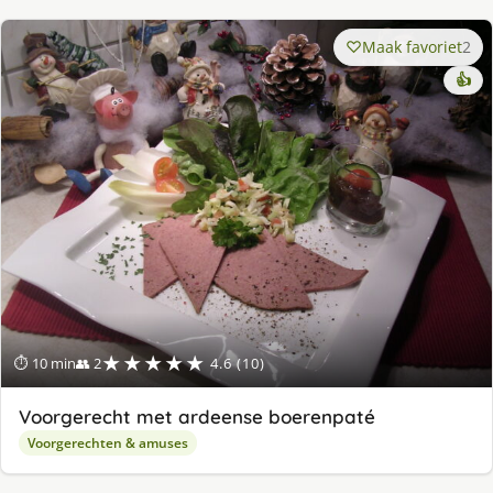
Maak favoriet
2
👍
★★★★★
⏱ 10 min
👥 2
4.6 (10)
Voorgerecht met ardeense boerenpaté
Voorgerechten & amuses