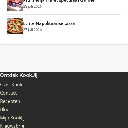
28 juli 2026
Echte Napolitaanse pizza
27 juli 2026
Ontdek KookJij
Over KookJij
Contact
Recepten
Blog
Mijn KookJij
Nieuwsbrief