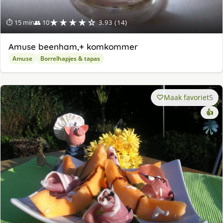
★★★★☆
⏱ 15 min
👥 10
3.93 (14)
Amuse beenham,+ komkommer
Amuse
Borrelhapjes & tapas
Maak favoriet
5
👍