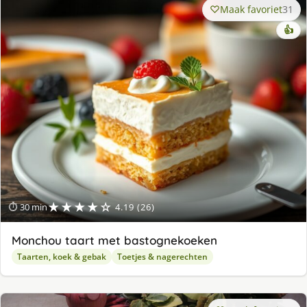
Maak favoriet
31
👍
★★★★☆
⏱ 30 min
4.19 (26)
Monchou taart met bastognekoeken
Taarten, koek & gebak
Toetjes & nagerechten