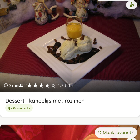
👍
★★★★☆
⏱ 3 min
👥 2
4.2 (20)
Dessert : kaneelijs met rozijnen
IJs & sorbets
Maak favoriet
7