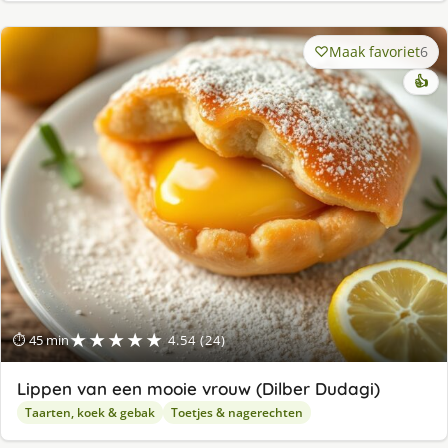
Maak favoriet
6
👍
★★★★★
⏱ 45 min
4.54 (24)
Lippen van een mooie vrouw (Dilber Dudagi)
Taarten, koek & gebak
Toetjes & nagerechten