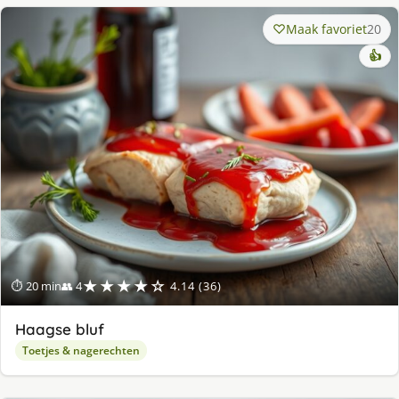
Maak favoriet
20
👍
★★★★☆
⏱ 20 min
👥 4
4.14 (36)
Haagse bluf
Toetjes & nagerechten