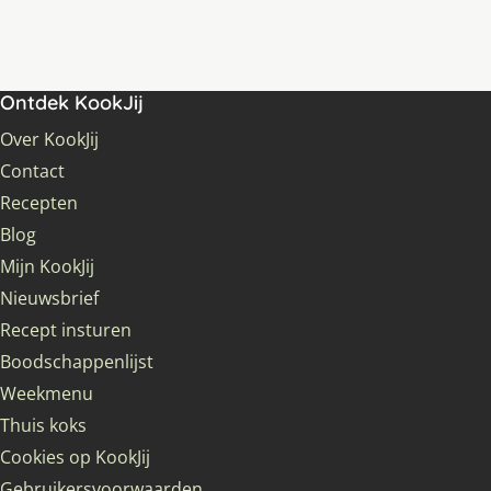
Ontdek KookJij
Over KookJij
Contact
Recepten
Blog
Mijn KookJij
Nieuwsbrief
Recept insturen
Boodschappenlijst
Weekmenu
Thuis koks
Cookies op KookJij
Gebruikersvoorwaarden