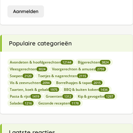
Aanmelden
Populaire categorieën
Avondeten & hoofdgerechten
Bijgerechten
12144
3824
Vleesgerechten
Voorgerechten & amuses
3024
2759
Soepen
Toetjes & nagerechten
2120
2115
Vis & zeevruchten
Borrelhapjes & tapas
2094
2015
Taarten, koek & gebak
BBQ & buiten koken
1975
1434
Pasta & rijst
Groenten
Kip & gevogelte
1419
1312
1297
Salades
Gezonde recepten
1216
1178
Laatste reacties