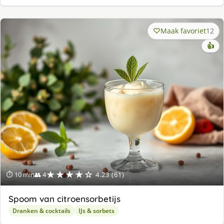
Maak favoriet
12
👍
★★★★☆
⏱ 10 min
👥 4
4.23 (61)
Spoom van citroensorbetijs
Dranken & cocktails
IJs & sorbets