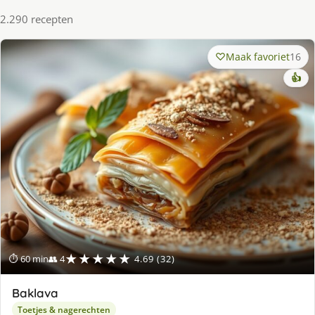
2.290 recepten
Maak favoriet
16
👍
★★★★★
⏱ 60 min
👥 4
4.69 (32)
Baklava
Toetjes & nagerechten