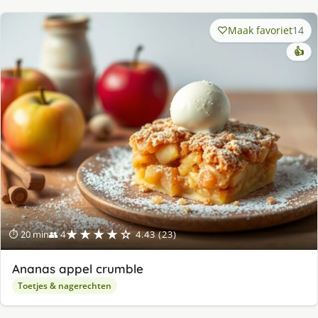
Maak favoriet
14
👍
★★★★☆
⏱ 20 min
👥 4
4.43 (23)
Ananas appel crumble
Toetjes & nagerechten