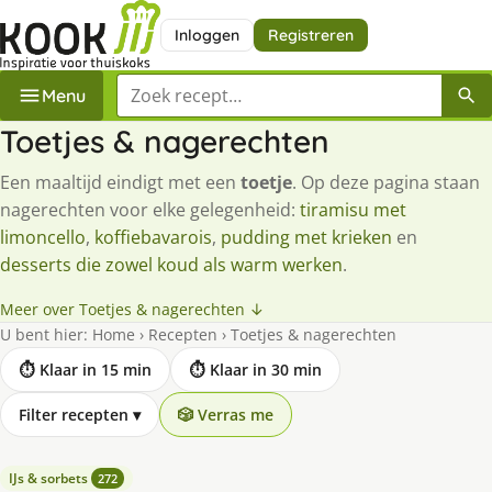
Inloggen
Registreren
Zoek een recept
Menu
Toetjes & nagerechten
Een maaltijd eindigt met een
toetje
. Op deze pagina staan
nagerechten voor elke gelegenheid:
tiramisu met
limoncello
,
koffiebavarois
,
pudding met krieken
en
desserts die zowel koud als warm werken
.
Meer over Toetjes & nagerechten ↓
U bent hier:
Home
›
Recepten
›
Toetjes & nagerechten
⏱ Klaar in 15 min
⏱ Klaar in 30 min
Filter recepten
▾
🎲 Verras me
IJs & sorbets
272