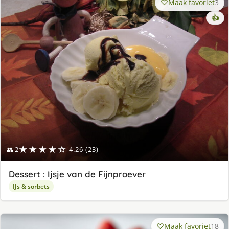
Maak favoriet
3
👍
★★★★☆
👥 2
4.26 (23)
Dessert : Ijsje van de Fijnproever
IJs & sorbets
Maak favoriet
18