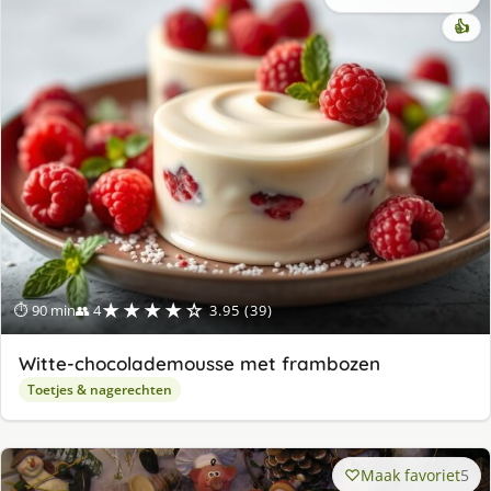
👍
★★★★☆
⏱ 90 min
👥 4
3.95 (39)
Witte-chocolademousse met frambozen
Toetjes & nagerechten
Maak favoriet
5