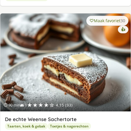
Maak favoriet
30
👍
★★★★☆
⏱ 90 min
👥 1
4.15 (93)
De echte Weense Sachertorte
Taarten, koek & gebak
Toetjes & nagerechten