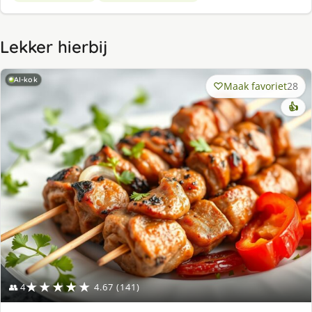
Lekker hierbij
AI-kok
Maak favoriet
28
👍
★★★★★
👥 4
4.67 (141)