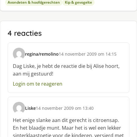
Avondeten & hoofdgerechten
Kip & gevogelte
4 reacties
regina/remolino
14 november 2009 om 14:15
s
c
Dag Liske, je hebt de reactie die bij Alise hoort,
h
aan mij gestuurd!
r
e
Login om te reageren
e
f
:
Liske
14 november 2009 om 13:40
s
c
Het enige slanke aan dit gerecht is citroensap.
h
En het blaadje munt. Maar het is wel een lekker
r
sinterklaastoetje voor de kinderen, versierd met
e