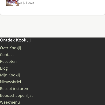
28 juli 2026
Ontdek KookJij
Over KookJij
Contact
Recepten
Blog
Mijn KookJij
Nieuwsbrief
Recept insturen
Boodschappenlijst
Weekmenu