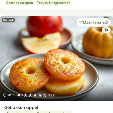
Gezonde recepten
Toetjes & nagerechten
AI-kok
Maak favoriet
3
👍
★★★☆☆
⏱ 20 min
👥 1
3 (1)
Gebakken appel