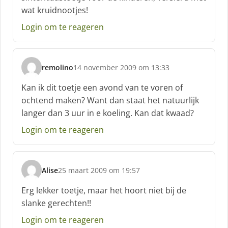
wat kruidnootjes!
e
f
Login om te reageren
:
remolino
14 november 2009 om 13:33
s
c
Kan ik dit toetje een avond van te voren of
h
ochtend maken? Want dan staat het natuurlijk
r
langer dan 3 uur in e koeling. Kan dat kwaad?
e
e
Login om te reageren
f
:
Alise
25 maart 2009 om 19:57
s
c
Erg lekker toetje, maar het hoort niet bij de
h
slanke gerechten!!
r
e
Login om te reageren