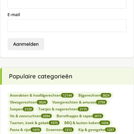
E-mail
Aanmelden
Populaire categorieën
Avondeten & hoofdgerechten
Bijgerechten
12144
3824
Vleesgerechten
Voorgerechten & amuses
3024
2759
Soepen
Toetjes & nagerechten
2120
2115
Vis & zeevruchten
Borrelhapjes & tapas
2094
2015
Taarten, koek & gebak
BBQ & buiten koken
1975
1434
Pasta & rijst
Groenten
Kip & gevogelte
1419
1312
1297