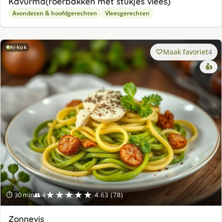
Kavurma(roerbakken met stukjes vlees)
Avondeten & hoofdgerechten
Vleesgerechten
AI-kok
Maak favoriet
4
👍
★★★★★
⏱ 30 min
👥 4
4.63 (78)
Zonnevis