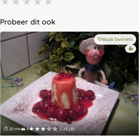
★
★
★
★
★
Probeer dit ook
Maak favoriet
4
👍
★★★☆☆
⏱ 20 min
👥 4
3.25 (8)