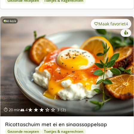
Gezonde recepten
Toetjes & nagerechten
AI-kok
Maak favoriet
4
👍
★★★☆☆
⏱ 20 min
👥 4
3 (2)
Ricottaschuim met ei en sinaassappelsap
Gezonde recepten
Toetjes & nagerechten