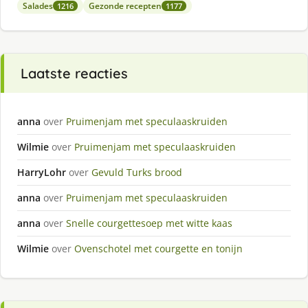
Salades
Gezonde recepten
1216
1177
Laatste reacties
anna
over
Pruimenjam met speculaaskruiden
Wilmie
over
Pruimenjam met speculaaskruiden
HarryLohr
over
Gevuld Turks brood
anna
over
Pruimenjam met speculaaskruiden
anna
over
Snelle courgettesoep met witte kaas
Wilmie
over
Ovenschotel met courgette en tonijn