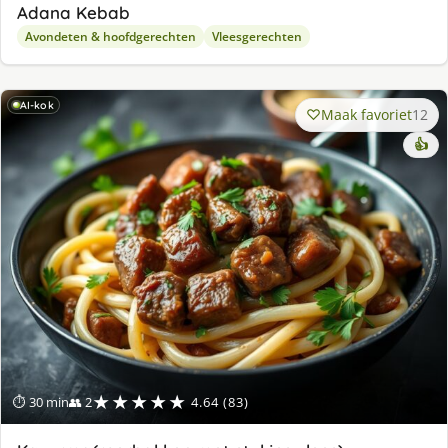
Adana Kebab
Avondeten & hoofdgerechten
Vleesgerechten
AI-kok
Maak favoriet
12
👍
★★★★★
⏱ 30 min
👥 2
4.64 (83)