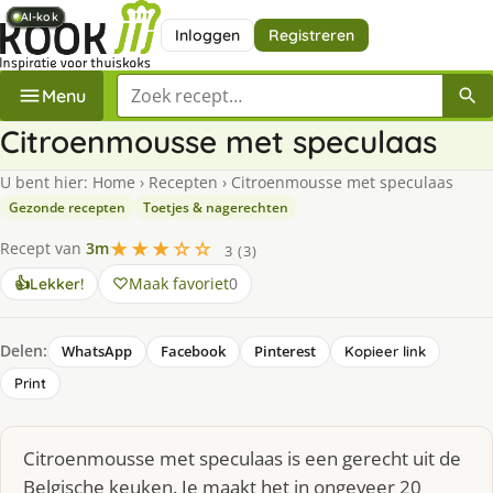
AI-kok
AI-kok
AI-kok
AI-kok
AI-kok
AI-kok
AI-kok
Inloggen
Registreren
Zoek een recept
Menu
Citroenmousse met speculaas
U bent hier:
Home
›
Recepten
›
Citroenmousse met speculaas
Gezonde recepten
Toetjes & nagerechten
★★★☆☆
Recept van
3m
3 (3)
Maak favoriet
0
👍
Lekker!
Delen:
WhatsApp
Facebook
Pinterest
Kopieer link
Print
Citroenmousse met speculaas is een gerecht uit de
Belgische keuken. Je maakt het in ongeveer 20