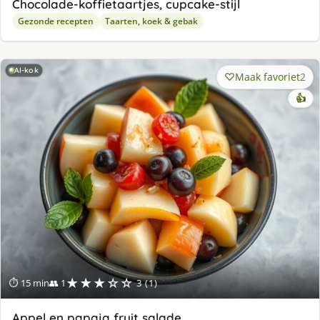
Chocolade-koffietaartjes, cupcake-stijl
Gezonde recepten
Taarten, koek & gebak
AI-kok
Maak favoriet
2
👍
★★★☆☆
⏱ 15 min
👥 1
3 (1)
Appel en papaja fruit salade