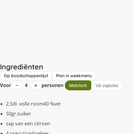
Ingrediënten
Op boodschappenlijst
Plan in weekmenu
−
+
Voor
4
personen
Metrisch
US cups/oz
2,5dl. volle room40 %vet
50gr.suiker
sap van een citroen
4 speculaaskoekjes