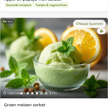
Gezonde recepten
Toetjes & nagerechten
AI-kok
Maak favoriet
0
👍
★★★☆☆
⏱ 1200 min
👥 1
3 (1)
Groen meloen sorbet