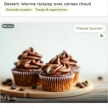
Dessert: Warme rijstpap avec cerises chaud
Gezonde recepten
Toetjes & nagerechten
AI-kok
Maak favoriet
1
👍
⏱ 35 min