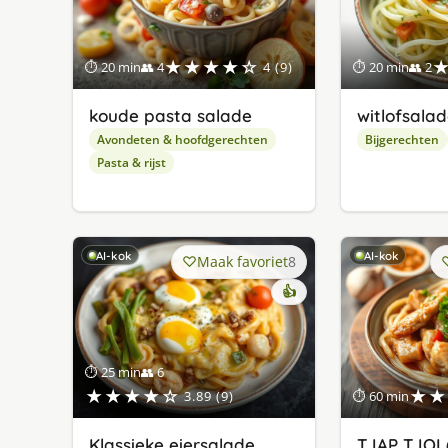
★★★★☆
⏱ 20 min
👥 4
4 (9)
⏱ 20 min
👥 2
koude pasta salade
witlofsala
Avondeten & hoofdgerechten
Bijgerechten
Pasta & rijst
AI-kok
AI-kok
Maak favoriet
8
👍
⏱ 25 min
👥 6
★★★★☆
★★
3.89 (9)
⏱ 60 min
Klassieke eiersalade
TJAP TJOI 