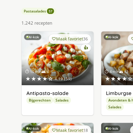
Pastasalades
57
1.242 recepten
AI-kok
AI-kok
Maak favoriet
36
👍
⏱ 10 min
👥 4
⏱ 4 min
👥 12
★★★★☆
★★★★☆
4.19 (59)
Antipasta-salade
Limburgse 
Bijgerechten
Salades
Avondeten & 
Salades
AI-kok
AI-kok
Maak favoriet
18