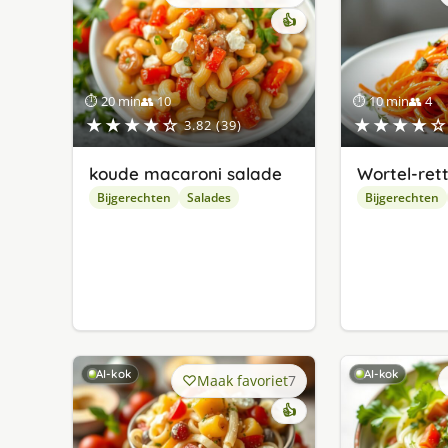
👍
⏱ 20 min
👥 10
⏱ 10 min
👥 4
★★★★☆
★★★★☆
3.82 (39)
koude macaroni salade
Wortel-ret
Bijgerechten
Salades
Bijgerechten
AI-kok
AI-kok
Maak favoriet
7
👍