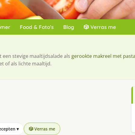
omer
Food & Foto’s
Blog
🎲 Verras me
t een stevige maaltijdsalade als
gerookte makreel met past
 of als lichte maaltijd.
recepten
▾
🎲 Verras me