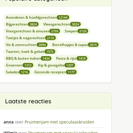
Avondeten & hoofdgerechten
12144
Bijgerechten
Vleesgerechten
3824
3024
Voorgerechten & amuses
Soepen
2759
2120
Toetjes & nagerechten
2115
Vis & zeevruchten
Borrelhapjes & tapas
2094
2015
Taarten, koek & gebak
1975
BBQ & buiten koken
Pasta & rijst
1434
1419
Groenten
Kip & gevogelte
1312
1297
Salades
Gezonde recepten
1216
1177
Laatste reacties
anna
over
Pruimenjam met speculaaskruiden
Wilmie
over
Pruimenjam met speculaaskruiden