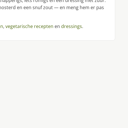
knapperigs, iets romigs en een dressing met zuur.
n, mosterd en een snuf zout — en meng hem er pas
en
,
vegetarische recepten
en
dressings
.