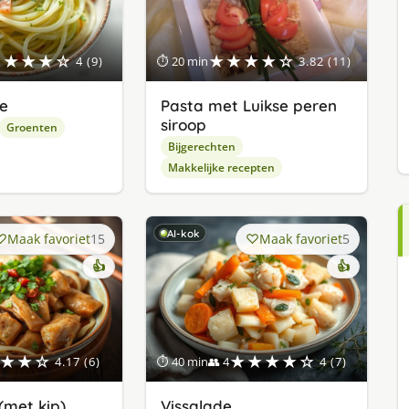
★★★★☆
★★★★☆
4 (9)
⏱ 20 min
3.82 (11)
de
Pasta met Luikse peren
siroop
Groenten
Bijgerechten
Makkelijke recepten
AI-kok
Maak favoriet
15
Maak favoriet
5
👍
👍
★★☆
★★★★☆
4.17 (6)
⏱ 40 min
👥 4
4 (7)
(met kip)
Vissalade