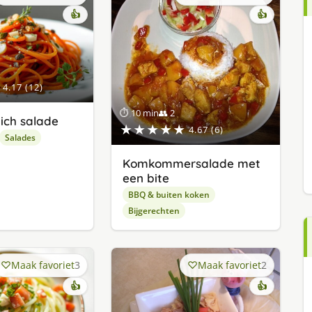
👍
👍
4.17 (12)
⏱ 10 min
👥 2
tich salade
★★★★★
4.67 (6)
Salades
Komkommersalade met
een bite
BBQ & buiten koken
Bijgerechten
Maak favoriet
3
Maak favoriet
2
👍
👍