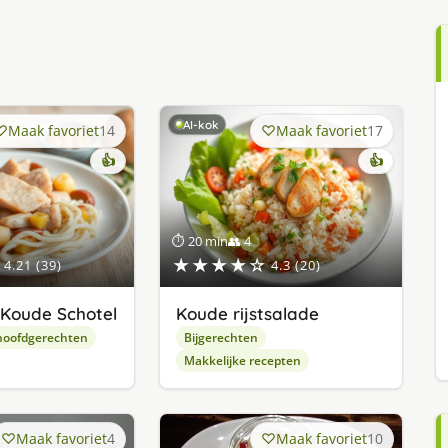
AI-kok
Maak favoriet
14
Maak favoriet
17
👍
👍
⏱ 20 min
👥 4
★★★★☆
4.21 (39)
4.3 (20)
Koude Schotel
Koude rijstsalade
hoofdgerechten
Bijgerechten
Makkelijke recepten
Maak favoriet
4
Maak favoriet
10