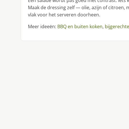
Een salade wordt pas goed met contrast: iets 
Maak de dressing zelf — olie, azijn of citroe
vlak voor het serveren doorheen.
Meer ideeën:
BBQ en buiten koken
,
bijgerecht