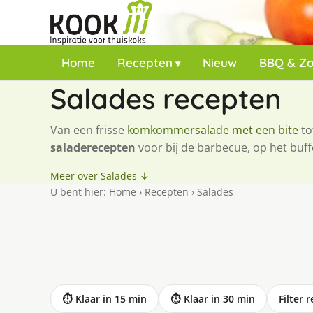
Home
Recepten
Nieuw
BBQ & Z
Salades recepten
Van een frisse
komkommersalade met een bite
to
saladerecepten
voor bij de barbecue, op het buffet
Meer over Salades ↓
U bent hier:
Home
›
Recepten
›
Salades
⏱ Klaar in 15 min
⏱ Klaar in 30 min
Filter 