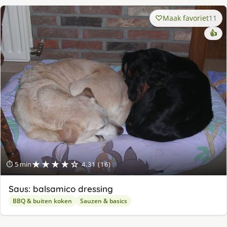
Maak favoriet
11
👍
★★★★☆
⏱ 5 min
4.31 (16)
Saus: balsamico dressing
BBQ & buiten koken
Sauzen & basics