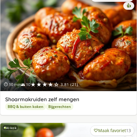
👍
★★★★☆
⏱ 10 min
👥 10
3.81 (21)
Shoarmakruiden zelf mengen
BBQ & buiten koken
Bijgerechten
AI-kok
Maak favoriet
13