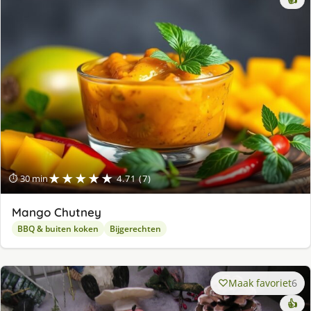
★★★★★
⏱ 30 min
4.71 (7)
Mango Chutney
BBQ & buiten koken
Bijgerechten
Maak favoriet
6
👍