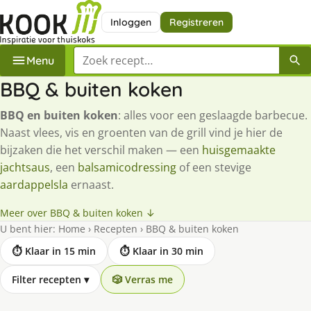
Inloggen
Registreren
Zoek een recept
Menu
BBQ & buiten koken
BBQ en buiten koken
: alles voor een geslaagde barbecue.
Naast vlees, vis en groenten van de grill vind je hier de
bijzaken die het verschil maken — een
huisgemaakte
jachtsaus
, een
balsamicodressing
of een stevige
aardappelsla
ernaast.
Meer over BBQ & buiten koken ↓
U bent hier:
Home
›
Recepten
›
BBQ & buiten koken
⏱ Klaar in 15 min
⏱ Klaar in 30 min
Filter recepten
▾
🎲 Verras me