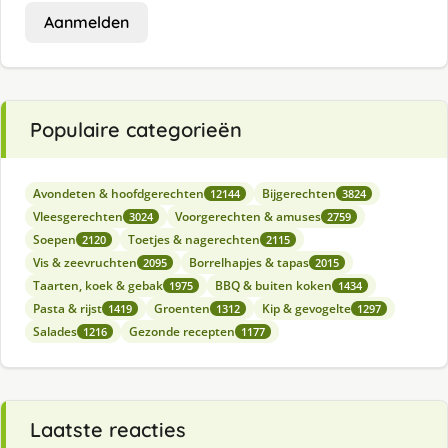
Aanmelden
Populaire categorieën
Avondeten & hoofdgerechten
Bijgerechten
12144
3824
Vleesgerechten
Voorgerechten & amuses
3024
2759
Soepen
Toetjes & nagerechten
2120
2115
Vis & zeevruchten
Borrelhapjes & tapas
2095
2015
Taarten, koek & gebak
BBQ & buiten koken
1975
1434
Pasta & rijst
Groenten
Kip & gevogelte
1419
1312
1297
Salades
Gezonde recepten
1216
1177
Laatste reacties