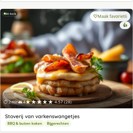
AI-kok
Maak favoriet
6
👍
★★★★★
⏱ 2 min
👥 4
4.57 (28)
Stoverij van varkenswangetjes
BBQ & buiten koken
Bijgerechten