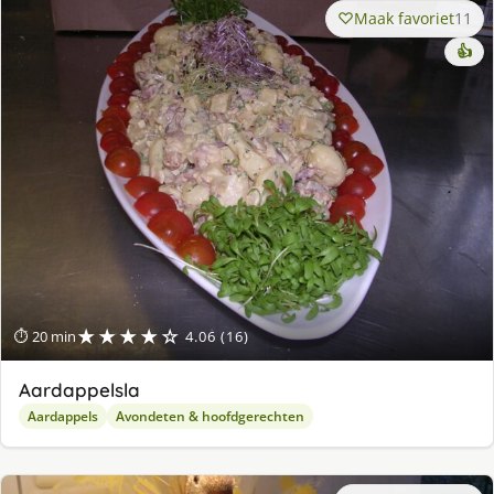
Maak favoriet
11
👍
★★★★☆
⏱ 20 min
4.06 (16)
Aardappelsla
Aardappels
Avondeten & hoofdgerechten