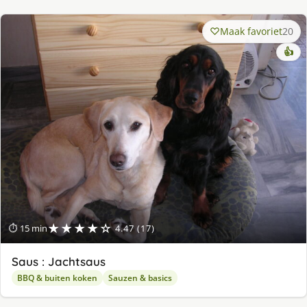
Maak favoriet
20
👍
★★★★☆
⏱ 15 min
4.47 (17)
Saus : Jachtsaus
BBQ & buiten koken
Sauzen & basics