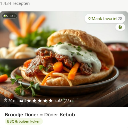
1.434 recepten
AI-kok
Maak favoriet
28
👍
★★★★★
⏱ 30 min
👥 4
4.68 (28)
Broodje Döner = Döner Kebab
BBQ & buiten koken