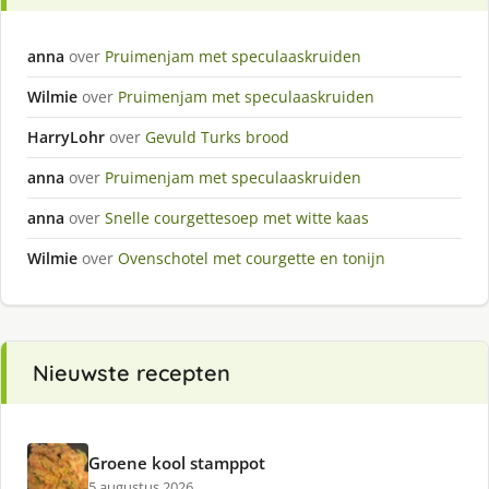
anna
over
Pruimenjam met speculaaskruiden
Wilmie
over
Pruimenjam met speculaaskruiden
HarryLohr
over
Gevuld Turks brood
anna
over
Pruimenjam met speculaaskruiden
anna
over
Snelle courgettesoep met witte kaas
Wilmie
over
Ovenschotel met courgette en tonijn
Nieuwste recepten
Groene kool stamppot
5 augustus 2026