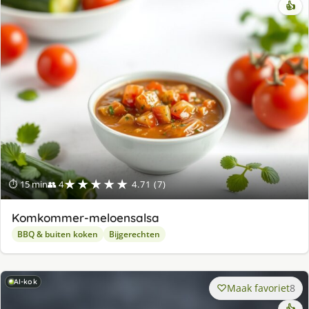
👍
★★★★★
⏱ 15 min
👥 4
4.71 (7)
Komkommer-meloensalsa
BBQ & buiten koken
Bijgerechten
AI-kok
Maak favoriet
8
👍