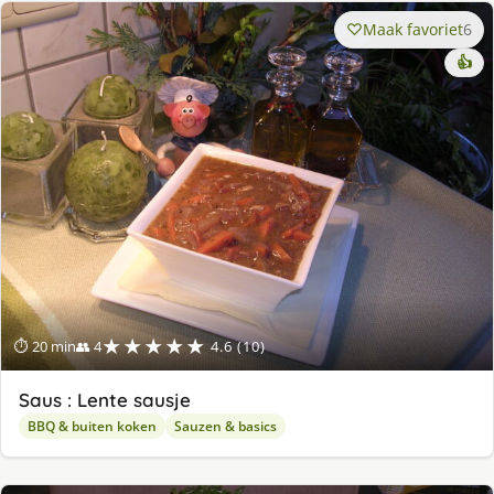
Maak favoriet
6
👍
★★★★★
⏱ 20 min
👥 4
4.6 (10)
Saus : Lente sausje
BBQ & buiten koken
Sauzen & basics