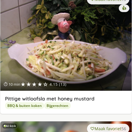
👍
★★★★☆
⏱ 10 min
4.15 (13)
Pittige witloofsla met honey mustard
BBQ & buiten koken
Bijgerechten
AI-kok
Maak favoriet
56