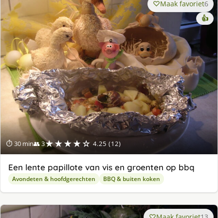
Maak favoriet
6
👍
★★★★☆
⏱ 30 min
👥 3
4.25 (12)
Een lente papillote van vis en groenten op bbq
Avondeten & hoofdgerechten
BBQ & buiten koken
Maak favoriet
13