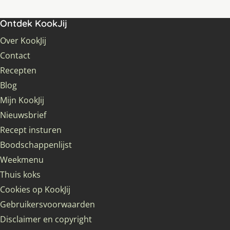
Ontdek KookJij
Over KookJij
Contact
Recepten
Blog
Mijn KookJij
Nieuwsbrief
Recept insturen
Boodschappenlijst
Weekmenu
Thuis koks
Cookies op KookJij
Gebruikersvoorwaarden
Disclaimer en copyright