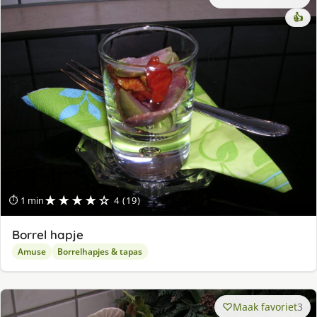
👍
★★★★☆
⏱ 1 min
4 (19)
Borrel hapje
Amuse
Borrelhapjes & tapas
Maak favoriet
3