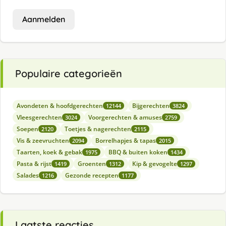
Aanmelden
Populaire categorieën
Avondeten & hoofdgerechten
Bijgerechten
12144
3824
Vleesgerechten
Voorgerechten & amuses
3024
2759
Soepen
Toetjes & nagerechten
2120
2115
Vis & zeevruchten
Borrelhapjes & tapas
2094
2015
Taarten, koek & gebak
BBQ & buiten koken
1975
1434
Pasta & rijst
Groenten
Kip & gevogelte
1419
1312
1297
Salades
Gezonde recepten
1216
1177
Laatste reacties