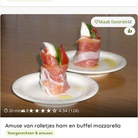
Maak favoriet
48
👍
★★★★☆
⏱ 20 min
👥 8
4.34 (128)
Amuse van rolletjes ham en buffel mozzarella
Voorgerechten & amuses