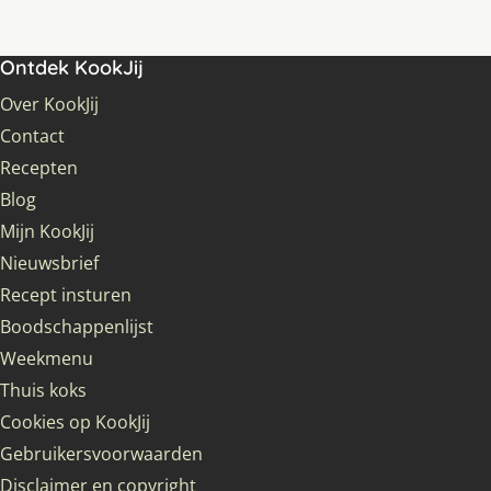
Ontdek KookJij
Over KookJij
Contact
Recepten
Blog
Mijn KookJij
Nieuwsbrief
Recept insturen
Boodschappenlijst
Weekmenu
Thuis koks
Cookies op KookJij
Gebruikersvoorwaarden
Disclaimer en copyright