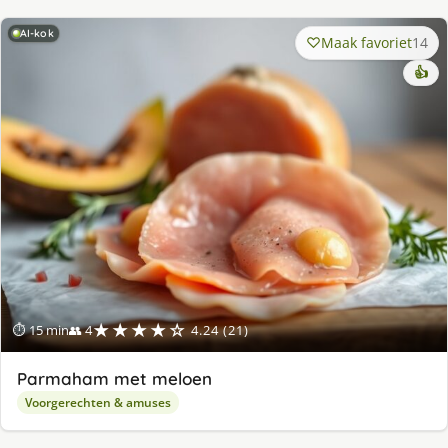
AI-kok
Maak favoriet
14
👍
★★★★☆
⏱ 15 min
👥 4
4.24 (21)
Parmaham met meloen
Voorgerechten & amuses