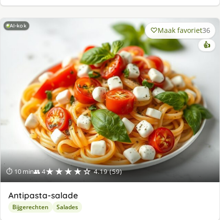
AI-kok
Maak favoriet
36
👍
★★★★☆
⏱ 10 min
👥 4
4.19 (59)
Antipasta-salade
Bijgerechten
Salades