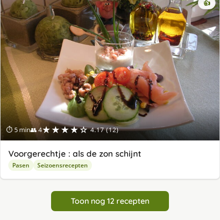
👍
★★★★☆
⏱ 5 min
👥 4
4.17 (12)
Voorgerechtje : als de zon schijnt
Pasen
Seizoensrecepten
Toon nog 12 recepten