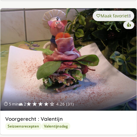
Maak favoriet
8
👍
★★★★☆
⏱ 5 min
👥 2
4.26 (31)
Voorgerecht : Valentijn
Seizoensrecepten
Valentijnsdag