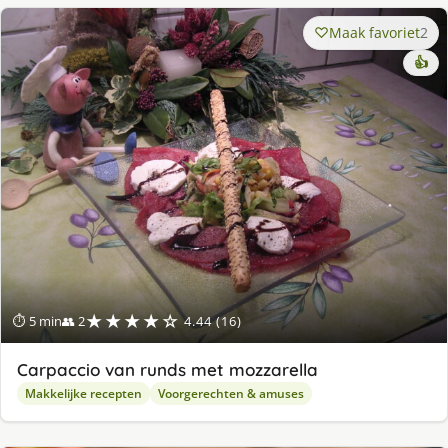
Maak favoriet
2
👍
★★★★☆
⏱ 5 min
👥 2
4.44 (16)
Carpaccio van runds met mozzarella
Makkelijke recepten
Voorgerechten & amuses