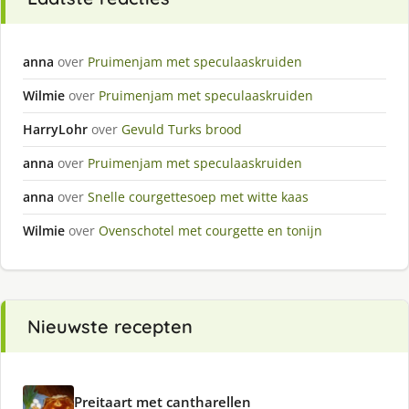
anna
over
Pruimenjam met speculaaskruiden
Wilmie
over
Pruimenjam met speculaaskruiden
HarryLohr
over
Gevuld Turks brood
anna
over
Pruimenjam met speculaaskruiden
anna
over
Snelle courgettesoep met witte kaas
Wilmie
over
Ovenschotel met courgette en tonijn
Nieuwste recepten
Preitaart met cantharellen