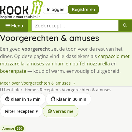
Inloggen
Registreren
Zoek een recept
Menu
Voorgerechten & amuses
Een goed
voorgerecht
zet de toon voor de rest van het
diner. Op deze pagina vind je klassiekers als
carpaccio met
mozzarella
,
amuses van ham en buffelmozzarella
en
boerenpaté
— koud of warm, eenvoudig of uitgebreid.
Meer over Voorgerechten & amuses ↓
U bent hier:
Home
›
Recepten
›
Voorgerechten & amuses
⏱ Klaar in 15 min
⏱ Klaar in 30 min
Filter recepten
▾
🎲 Verras me
Amuse
330