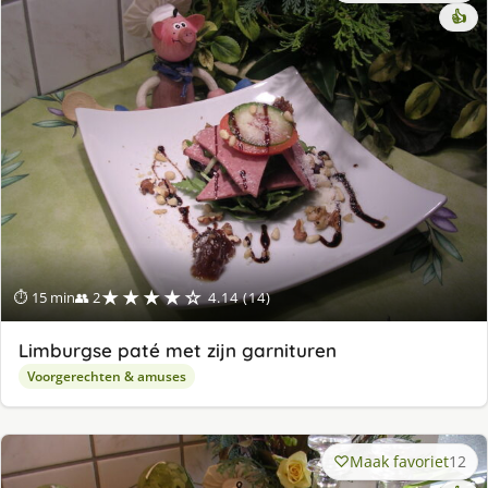
👍
★★★★☆
⏱ 15 min
👥 2
4.14 (14)
Limburgse paté met zijn garnituren
Voorgerechten & amuses
Maak favoriet
12