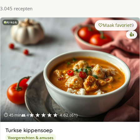
3.045 recepten
AI-kok
Maak favoriet
9
👍
★★★★★
⏱ 45 min
👥 4
4.62 (61)
Turkse kippensoep
Voorgerechten & amuses