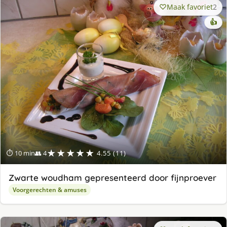
Maak favoriet
2
👍
★★★★★
⏱ 10 min
👥 4
4.55 (11)
Zwarte woudham gepresenteerd door fijnproever
Voorgerechten & amuses