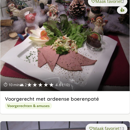
Maak favoriet
2
👍
★★★★★
⏱ 10 min
👥 2
4.6 (10)
Voorgerecht met ardeense boerenpaté
Voorgerechten & amuses
Maak favoriet
13