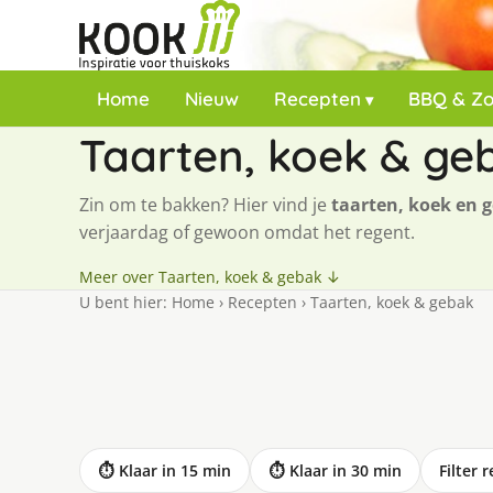
Home
Nieuw
Recepten
BBQ & Z
Taarten, koek & ge
Zin om te bakken? Hier vind je
taarten, koek en 
verjaardag of gewoon omdat het regent.
Meer over Taarten, koek & gebak ↓
U bent hier:
Home
›
Recepten
›
Taarten, koek & gebak
⏱ Klaar in 15 min
⏱ Klaar in 30 min
Filter 