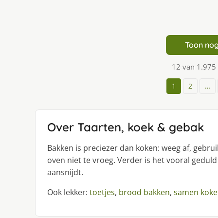
Toon nog
12 van 1.975
1
2
…
Over Taarten, koek & gebak
Bakken is preciezer dan koken: weeg af, gebr
oven niet te vroeg. Verder is het vooral geduld
aansnijdt.
Ook lekker:
toetjes
,
brood bakken
,
samen koke