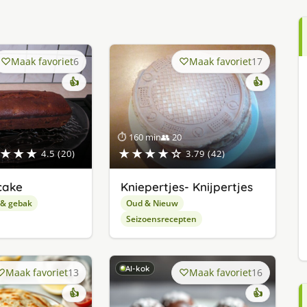
Maak favoriet
6
Maak favoriet
17
👍
👍
⏱ 160 min
👥 20
★★★
★★★★☆
4.5 (20)
3.79 (42)
cake
Kniepertjes- Knijpertjes
 & gebak
Oud & Nieuw
Seizoensrecepten
AI-kok
Maak favoriet
13
Maak favoriet
16
👍
👍