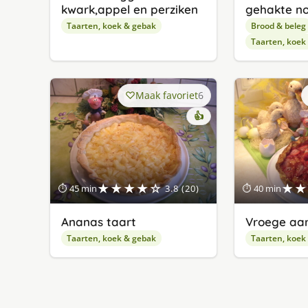
kwark,appel en perziken
gehakte n
Taarten, koek & gebak
Brood & beleg
Taarten, koek
Maak favoriet
6
👍
★★★★☆
★★
⏱ 45 min
3.8 (20)
⏱ 40 min
Ananas taart
Vroege aar
Taarten, koek & gebak
Taarten, koek