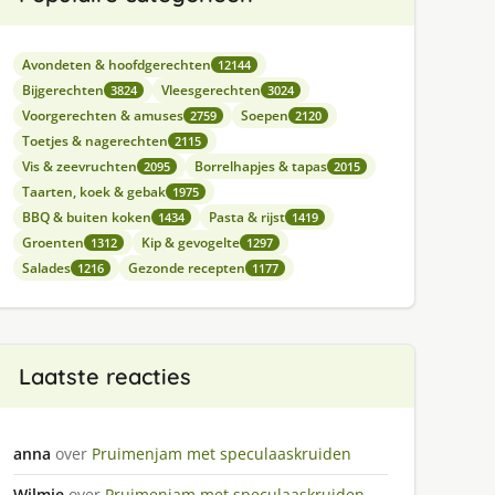
Avondeten & hoofdgerechten
12144
Bijgerechten
Vleesgerechten
3824
3024
Voorgerechten & amuses
Soepen
2759
2120
Toetjes & nagerechten
2115
Vis & zeevruchten
Borrelhapjes & tapas
2095
2015
Taarten, koek & gebak
1975
BBQ & buiten koken
Pasta & rijst
1434
1419
Groenten
Kip & gevogelte
1312
1297
Salades
Gezonde recepten
1216
1177
Laatste reacties
anna
over
Pruimenjam met speculaaskruiden
Wilmie
over
Pruimenjam met speculaaskruiden