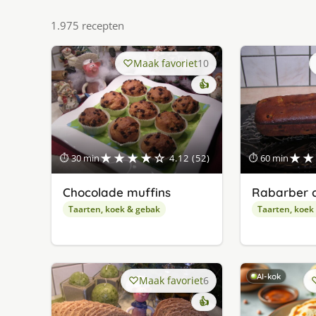
1.975 recepten
Maak favoriet
10
👍
★★★★☆
★★
⏱ 30 min
4.12 (52)
⏱ 60 min
Chocolade muffins
Rabarber 
Taarten, koek & gebak
Taarten, koek
AI-kok
Maak favoriet
6
👍