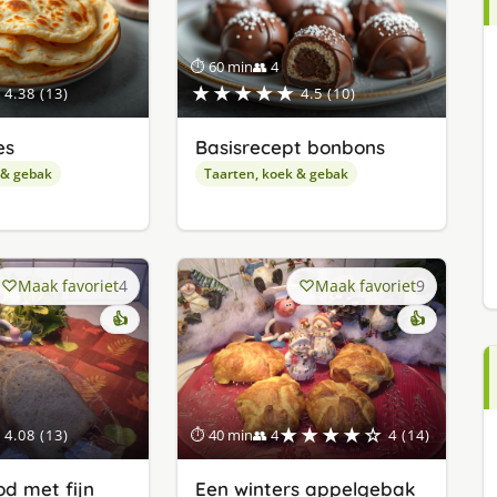
⏱ 60 min
👥 4
★★★★★
4.38 (13)
4.5 (10)
es
Basisrecept bonbons
 & gebak
Taarten, koek & gebak
Maak favoriet
4
Maak favoriet
9
👍
👍
★★★★☆
4.08 (13)
⏱ 40 min
👥 4
4 (14)
d met fijn
Een winters appelgebak