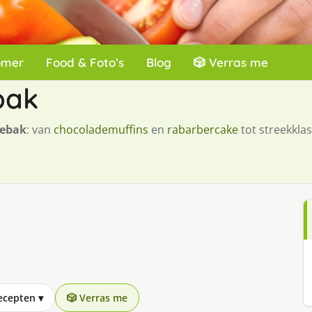
omer
Food & Foto’s
Blog
🎲 Verras me
bak
gebak
: van
chocolademuffins
en
rabarbercake
tot streekklas
recepten
▾
🎲 Verras me