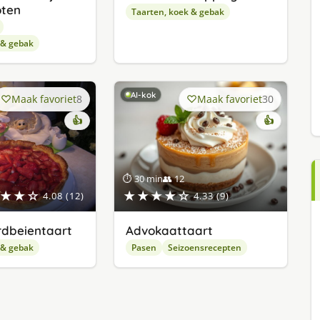
oten
Taarten, koek & gebak
 & gebak
AI-kok
Maak favoriet
8
Maak favoriet
30
👍
👍
⏱ 30 min
👥 12
★★☆
★★★★☆
4.08 (12)
4.33 (9)
dbeientaart
Advokaattaart
 & gebak
Pasen
Seizoensrecepten