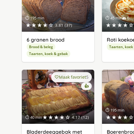
⏱ 195 min
⏱ 45 min
👥 6
★★★★☆
★★★★☆
3.81 (37)
6 granen brood
Roti koeko
Brood & beleg
Taarten, koek
Taarten, koek & gebak
Maak favoriet
5
👍
⏱ 195 min
★★★★☆
★★★★☆
⏱ 40 min
4.17 (12)
Bladerdeeggebak met
Boerenbroo