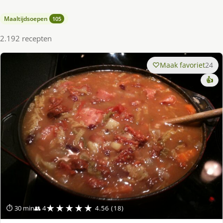
Maaltijdsoepen
105
2.192 recepten
Maak favoriet
24
👍
★★★★★
⏱ 30 min
👥 4
4.56 (18)