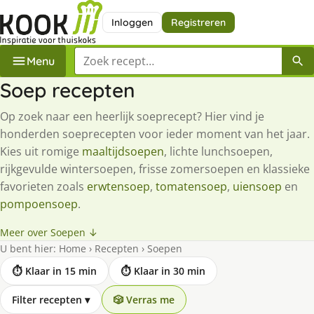
Inloggen
Registreren
Zoek een recept
Menu
Soep recepten
Op zoek naar een heerlijk soeprecept? Hier vind je
honderden soeprecepten voor ieder moment van het jaar.
Kies uit romige
maaltijdsoepen
, lichte lunchsoepen,
rijkgevulde wintersoepen, frisse zomersoepen en klassieke
favorieten zoals
erwtensoep
,
tomatensoep
,
uiensoep
en
pompoensoep
.
Meer over Soepen ↓
U bent hier:
Home
›
Recepten
›
Soepen
⏱ Klaar in 15 min
⏱ Klaar in 30 min
Filter recepten
▾
🎲 Verras me