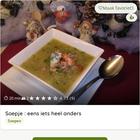
Maak favoriet
3
👍
★★★★☆
⏱ 20 min
👥 2
4.33 (9)
Soepje : eens iets heel anders
Soepen