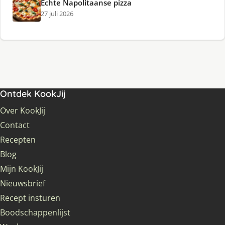
Echte Napolitaanse pizza
27 juli 2026
Ontdek KookJij
Over KookJij
Contact
Recepten
Blog
Mijn KookJij
Nieuwsbrief
Recept insturen
Boodschappenlijst