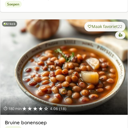
Soepen
AI-kok
Maak favoriet
22
👍
★★★★☆
⏱ 180 min
4.06 (18)
Bruine bonensoep