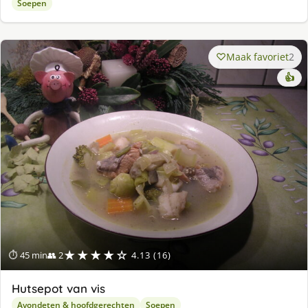
Soepen
Maak favoriet
2
👍
★★★★☆
⏱ 45 min
👥 2
4.13 (16)
Hutsepot van vis
Avondeten & hoofdgerechten
Soepen