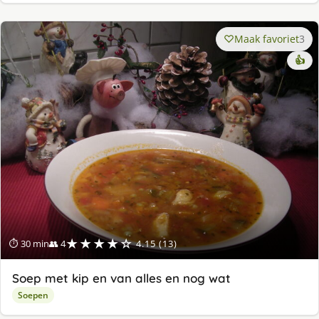
Maak favoriet
3
👍
★★★★☆
⏱ 30 min
👥 4
4.15 (13)
Soep met kip en van alles en nog wat
Soepen