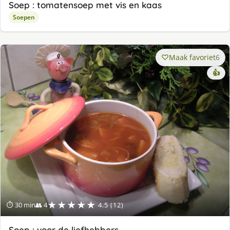
Soep : tomatensoep met vis en kaas
Soepen
Maak favoriet
6
👍
★★★★★
⏱ 30 min
👥 4
4.5 (12)
Soep : voor de liefhebbers