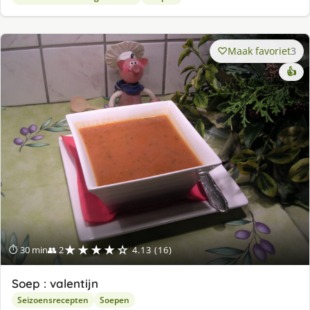
Maak favoriet
3
👍
★★★★☆
⏱ 30 min
👥 2
4.13 (16)
Soep : valentijn
Seizoensrecepten
Soepen