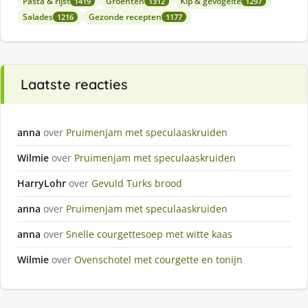
Pasta & rijst
Groenten
Kip & gevogelte
1419
1312
1297
Salades
Gezonde recepten
1216
1177
Laatste reacties
anna
over
Pruimenjam met speculaaskruiden
Wilmie
over
Pruimenjam met speculaaskruiden
HarryLohr
over
Gevuld Turks brood
anna
over
Pruimenjam met speculaaskruiden
anna
over
Snelle courgettesoep met witte kaas
Wilmie
over
Ovenschotel met courgette en tonijn