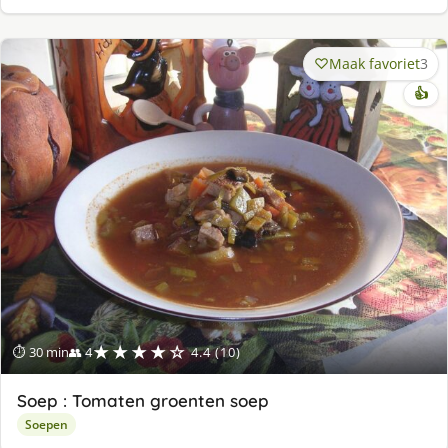
Maak favoriet
3
👍
★★★★☆
⏱ 30 min
👥 4
4.4 (10)
Soep : Tomaten groenten soep
Soepen