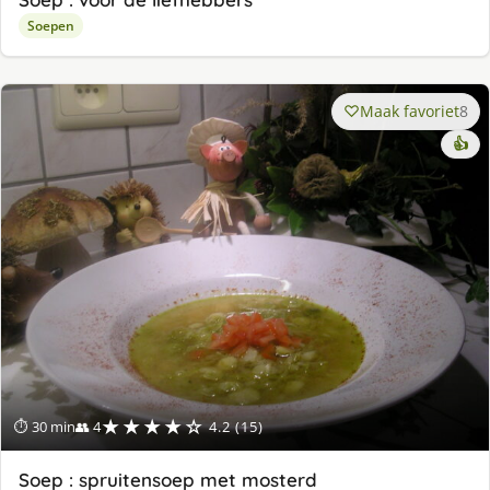
Soepen
Maak favoriet
8
👍
★★★★☆
⏱ 30 min
👥 4
4.2 (15)
Soep : spruitensoep met mosterd