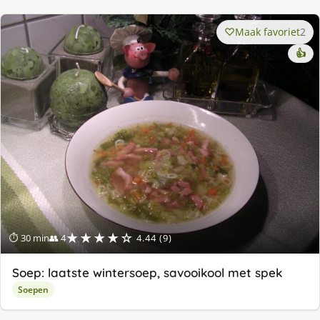
Maak favoriet
2
👍
★★★★☆
⏱ 30 min
👥 4
4.44 (9)
Soep: laatste wintersoep, savooikool met spek
Soepen