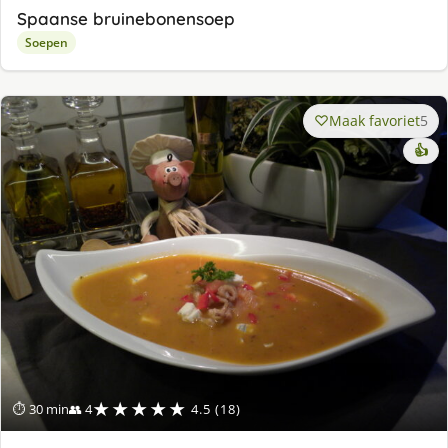
Spaanse bruinebonensoep
Soepen
Maak favoriet
5
👍
★★★★★
⏱ 30 min
👥 4
4.5 (18)