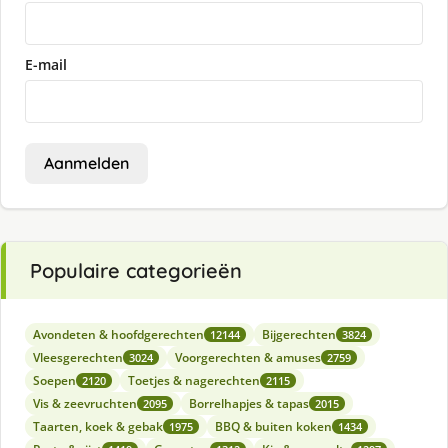
E-mail
Aanmelden
Populaire categorieën
Avondeten & hoofdgerechten
Bijgerechten
12144
3824
Vleesgerechten
Voorgerechten & amuses
3024
2759
Soepen
Toetjes & nagerechten
2120
2115
Vis & zeevruchten
Borrelhapjes & tapas
2095
2015
Taarten, koek & gebak
BBQ & buiten koken
1975
1434