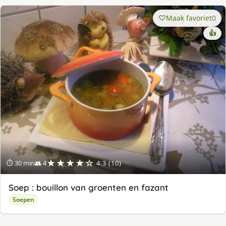
Maak favoriet
0
👍
★★★★☆
⏱ 30 min
👥 4
4.3 (10)
Soep : bouillon van groenten en fazant
Soepen