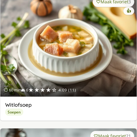
Maak favoriet
3
👍
★★★★☆
⏱ 60 min
👥 6
4.09 (11)
Witlofsoep
Soepen
Maak favoriet
21