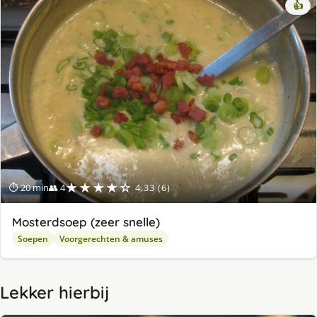
👍
★★★★☆
⏱ 20 min
👥 4
4.33 (6)
Mosterdsoep (zeer snelle)
Soepen
Voorgerechten & amuses
Lekker hierbij