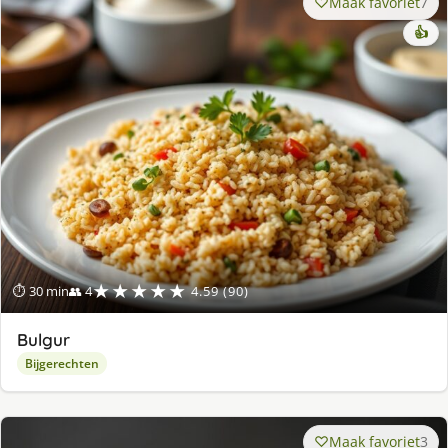
Maak favoriet
7
👍
★★★★★
⏱ 30 min
👥 4
4.59 (90)
Bulgur
Bijgerechten
Maak favoriet
3