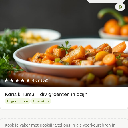
👍
★★★★★
4.63 (63)
Karisik Tursu = div groenten in azijn
Bijgerechten
Groenten
Kook je vaker met KookJij? Stel ons in als voorkeursbron in