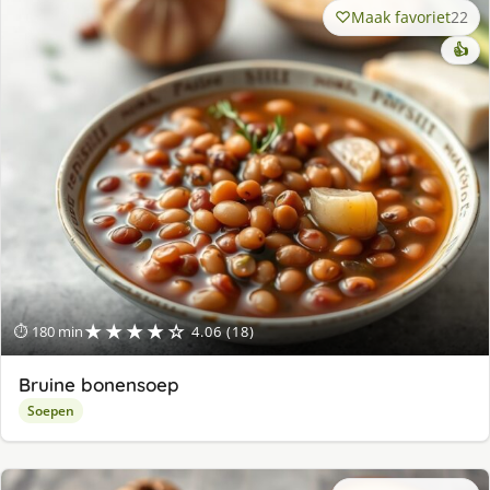
Maak favoriet
22
👍
★★★★☆
⏱ 180 min
4.06 (18)
Bruine bonensoep
Soepen