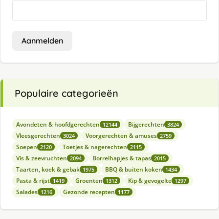
Aanmelden
Populaire categorieën
Avondeten & hoofdgerechten
Bijgerechten
12144
3824
Vleesgerechten
Voorgerechten & amuses
3024
2759
Soepen
Toetjes & nagerechten
2120
2115
Vis & zeevruchten
Borrelhapjes & tapas
2094
2015
Taarten, koek & gebak
BBQ & buiten koken
1975
1434
Pasta & rijst
Groenten
Kip & gevogelte
1419
1312
1297
Salades
Gezonde recepten
1216
1177