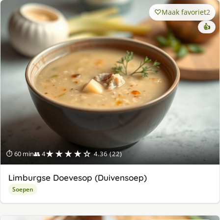
Maak favoriet
2
👍
★★★★☆
⏱ 60 min
👥 4
4.36 (22)
Limburgse Doevesop (Duivensoep)
Soepen