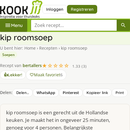
Inloggen
Registreren
Zoek een recept
Menu
kip roomsoep
U bent hier:
Home
›
Recepten
›
kip roomsoep
Soepen
★☆☆☆☆
Recept van
bertallers
1.33 (3)
Maak favoriet
6
👍
Lekker!
Delen:
WhatsApp
Pinterest
Delen…
Kopieer link
Print
kip roomsoep is een gerecht uit de Hollandse
keuken. Je maakt het in ongeveer 25 minuten,
genoeg voor 4 personen. Belangrijkste