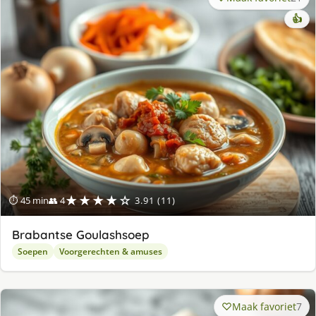
👍
★★★★☆
⏱ 45 min
👥 4
3.91 (11)
Brabantse Goulashsoep
Soepen
Voorgerechten & amuses
Maak favoriet
7