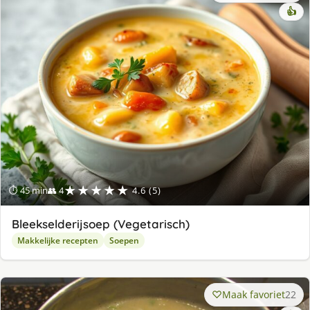
👍
★★★★★
⏱ 45 min
👥 4
4.6 (5)
Bleekselderijsoep (Vegetarisch)
Makkelijke recepten
Soepen
Maak favoriet
22