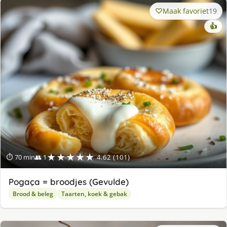
Maak favoriet
19
👍
★★★★★
⏱ 70 min
👥 1
4.62 (101)
Pogaça = broodjes (Gevulde)
Brood & beleg
Taarten, koek & gebak