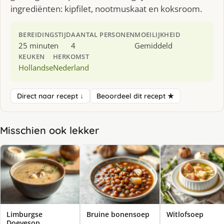
ingrediënten: kipfilet, nootmuskaat en koksroom.
BEREIDINGSTIJD
AANTAL PERSONEN
MOEILIJKHEID
25 minuten
4
Gemiddeld
KEUKEN
HERKOMST
Hollandse
Nederland
Direct naar recept ↓
Beoordeel dit recept ★
Misschien ook lekker
Limburgse
Bruine bonensoep
Witlofsoep
Doevesop