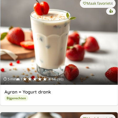
Maak favoriet
4
👍
★★★★★
⏱ 5 min
👥 1
4.64 (90)
Ayran = Yogurt drank
Bijgerechten