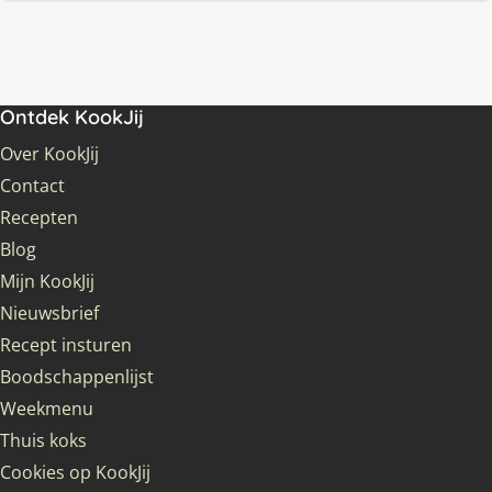
Ontdek KookJij
Over KookJij
Contact
Recepten
Blog
Mijn KookJij
Nieuwsbrief
Recept insturen
Boodschappenlijst
Weekmenu
Thuis koks
Cookies op KookJij