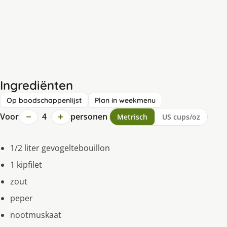
Ingrediënten
Op boodschappenlijst
Plan in weekmenu
−
+
Voor
4
personen
Metrisch
US cups/oz
1/2 liter gevogeltebouillon
1 kipfilet
zout
peper
nootmuskaat