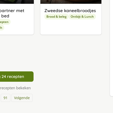
partner met
Zweedse kaneelbroodjes
n bed
Brood & beleg
Ontbijt & Lunch
cepten
ch
 24 recepten
 recepten bekeken
91
Volgende