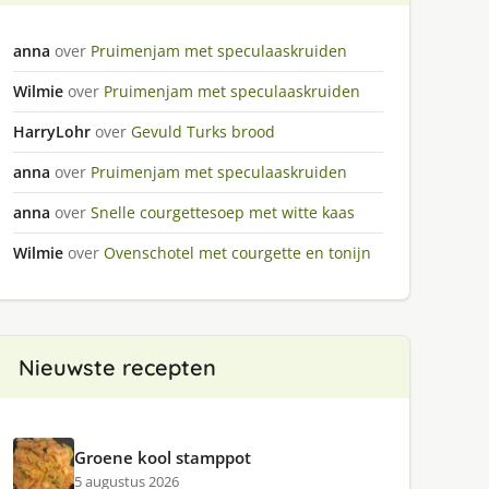
anna
over
Pruimenjam met speculaaskruiden
Wilmie
over
Pruimenjam met speculaaskruiden
HarryLohr
over
Gevuld Turks brood
anna
over
Pruimenjam met speculaaskruiden
anna
over
Snelle courgettesoep met witte kaas
Wilmie
over
Ovenschotel met courgette en tonijn
Nieuwste recepten
Groene kool stamppot
5 augustus 2026