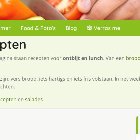
omer
Food & Foto’s
Blog
🎲 Verras me
epten
agina staan recepten voor
ontbijt en lunch
. Van een
brood
zijn: vers brood, iets hartigs en iets fris volstaan. In het 
chten.
ecepten
en
salades
.