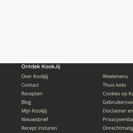
Ontdek KookJij
Over KookJij
Weekmenu
Contact
Thuis koks
Recepten
Cookies op Ko
Blog
Gebruikersv
Mijn KookJij
Disclaimer en
Nieuwsbrief
Privacyverkla
Recept insturen
Onrechtmati