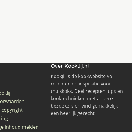
Over KookJij.nl
KookJij is dé kookwebsite vol
recepten en inspiratie voor
thuiskoks. Deel recepten, tips en
okJij
kooktechnieken met andere
oorwaarden
bezoekers en vind gemakkelijk
 copyright
een heerlijk gerecht.
ring
ge inhoud melden