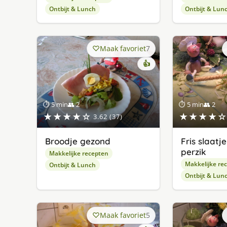
Ontbijt & Lunch
Ontbijt & Lun
Maak favoriet
7
👍
⏱ 5 min
👥 2
⏱ 5 min
👥 2
★★★★☆
★★★★☆
3.62 (37)
Broodje gezond
Fris slaatj
perzik
Makkelijke recepten
Makkelijke re
Ontbijt & Lunch
Ontbijt & Lun
Maak favoriet
5