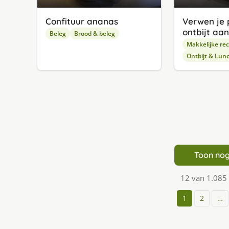
Confituur ananas
Verwen je 
ontbijt aa
Beleg
Brood & beleg
Makkelijke re
Ontbijt & Lun
Toon nog
12 van 1.085
1
2
…