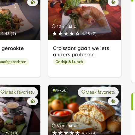
👍
👍
⏱ 10 min
👥 2
★★★★☆
4.43 (7)
4.43 (7)
 gerookte
Croissant gaan we iets
anders proberen
hoofdgerechten
Ontbijt & Lunch
AI-kok
Maak favoriet
0
Maak favoriet
9
👍
👍
⏱ 80 min
👥 4
★★★★★
3.79 (14)
4.75 (4)