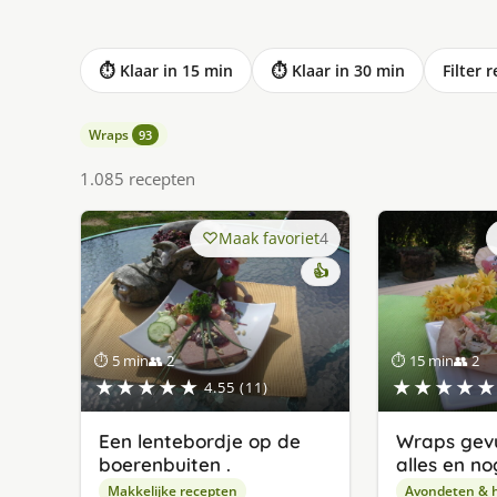
⏱ Klaar in 15 min
⏱ Klaar in 30 min
Filter 
Wraps
93
1.085 recepten
Maak favoriet
4
👍
⏱ 5 min
👥 2
⏱ 15 min
👥 2
★★★★★
★★★★★
4.55 (11)
Een lentebordje op de
Wraps gev
boerenbuiten .
alles en n
Makkelijke recepten
Avondeten & 