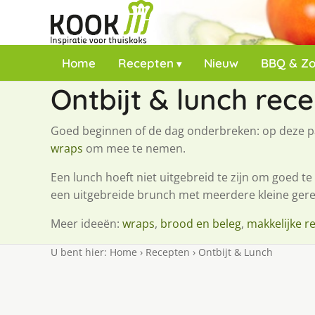
Home
Recepten
Nieuw
BBQ & Z
Ontbijt & lunch rec
Goed beginnen of de dag onderbreken: op deze p
wraps
om mee te nemen.
Een lunch hoeft niet uitgebreid te zijn om goed te 
een uitgebreide brunch met meerdere kleine gere
Meer ideeën:
wraps
,
brood en beleg
,
makkelijke r
U bent hier:
Home
›
Recepten
›
Ontbijt & Lunch