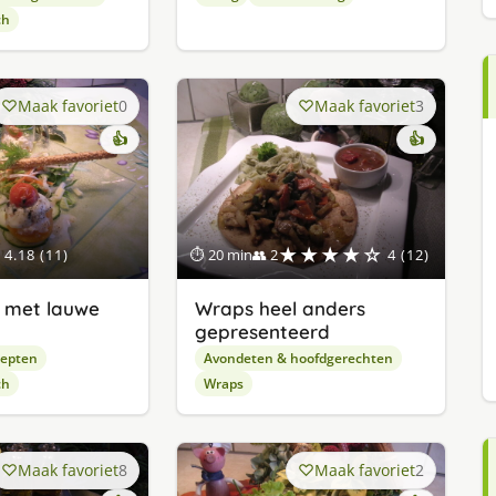
ch
Maak favoriet
0
Maak favoriet
3
👍
👍
★★★★☆
4.18 (11)
⏱ 20 min
👥 2
4 (12)
e met lauwe
Wraps heel anders
gepresenteerd
cepten
Avondeten & hoofdgerechten
ch
Wraps
Maak favoriet
8
Maak favoriet
2