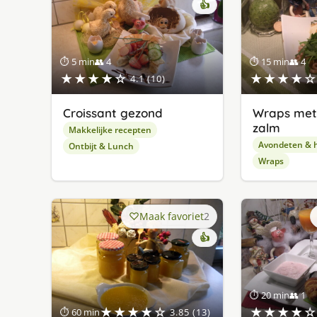
👍
⏱ 5 min
👥 4
⏱ 15 min
👥 4
★★★★☆
★★★★☆
4.1 (10)
Croissant gezond
Wraps met
zalm
Makkelijke recepten
Avondeten & 
Ontbijt & Lunch
Wraps
Maak favoriet
2
👍
⏱ 20 min
👥 1
★★★★☆
★★★★☆
⏱ 60 min
3.85 (13)