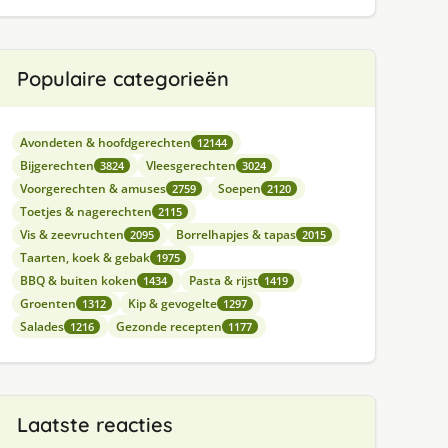
Populaire categorieën
Avondeten & hoofdgerechten
12144
Bijgerechten
Vleesgerechten
3824
3024
Voorgerechten & amuses
Soepen
2759
2120
Toetjes & nagerechten
2115
Vis & zeevruchten
Borrelhapjes & tapas
2095
2015
Taarten, koek & gebak
1975
BBQ & buiten koken
Pasta & rijst
1434
1419
Groenten
Kip & gevogelte
1312
1297
Salades
Gezonde recepten
1216
1177
Laatste reacties