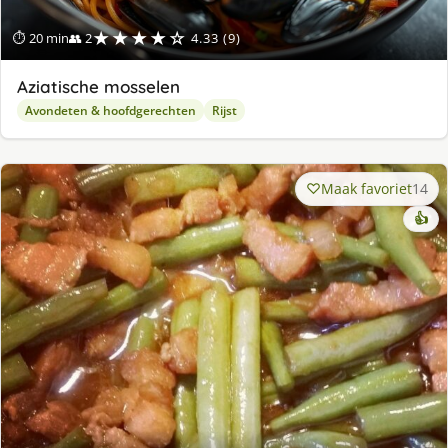
★★★★☆
⏱ 20 min
👥 2
4.33 (9)
Aziatische mosselen
Avondeten & hoofdgerechten
Rijst
Maak favoriet
14
👍