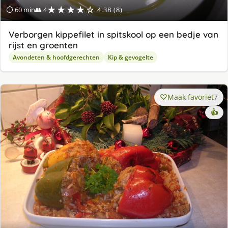
★★★★☆
⏱ 60 min
👥 4
4.38 (8)
Verborgen kippefilet in spitskool op een bedje van
rijst en groenten
Avondeten & hoofdgerechten
Kip & gevogelte
Maak favoriet
7
👍