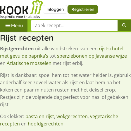
Inloggen
Registreren
Zoek een recept
Menu
Rijst recepten
Rijstgerechten
uit alle windstreken: van een
rijstschotel
met gevulde paprika’s
tot
sperziebonen op Javaanse wijze
en
Aziatische mosselen
met rijst erbij.
Rijst is dankbaar: spoel hem tot het water helder is, gebruik
anderhalf keer zoveel water als rijst en laat hem na het
koken een paar minuten rusten met het deksel erop.
Restjes zijn de volgende dag perfect voor nasi of gebakken
rijst.
Ook lekker:
pasta en rijst
,
wokgerechten
,
vegetarische
recepten
en
hoofdgerechten
.