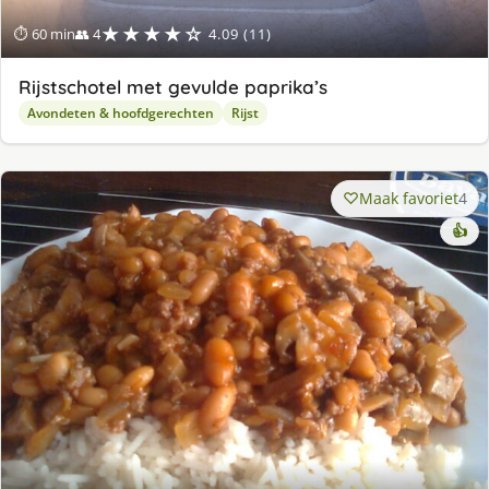
★★★★☆
⏱ 60 min
👥 4
4.09 (11)
Rijstschotel met gevulde paprika’s
Avondeten & hoofdgerechten
Rijst
Maak favoriet
4
👍