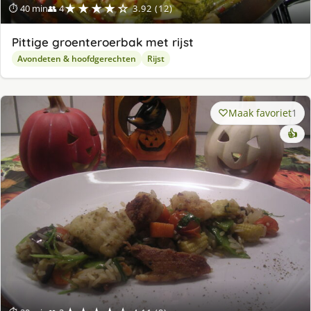
★★★★☆
⏱ 40 min
👥 4
3.92 (12)
Pittige groenteroerbak met rijst
Avondeten & hoofdgerechten
Rijst
Maak favoriet
1
👍