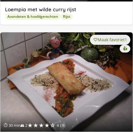
Loempia met wilde curry rijst
Avondeten & hoofdgerechten
Rijst
Maak favoriet
1
👍
★★★★☆
⏱ 30 min
👥 2
4 (9)