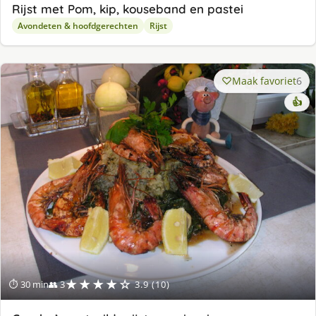
Rijst met Pom, kip, kouseband en pastei
Avondeten & hoofdgerechten
Rijst
Maak favoriet
6
👍
★★★★☆
⏱ 30 min
👥 3
3.9 (10)