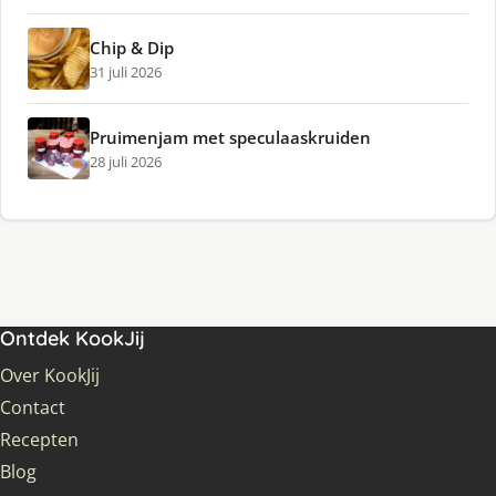
Chip & Dip
31 juli 2026
Pruimenjam met speculaaskruiden
28 juli 2026
Ontdek KookJij
Over KookJij
Contact
Recepten
Blog