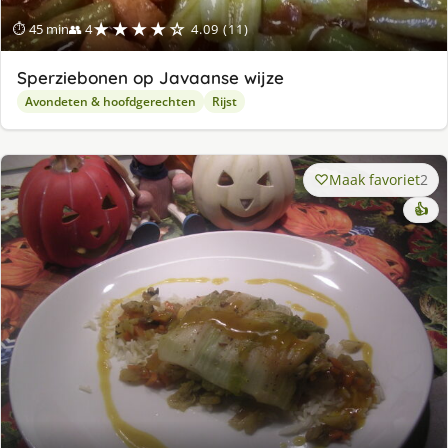
★★★★☆
⏱ 45 min
👥 4
4.09 (11)
Sperziebonen op Javaanse wijze
Avondeten & hoofdgerechten
Rijst
Maak favoriet
2
👍