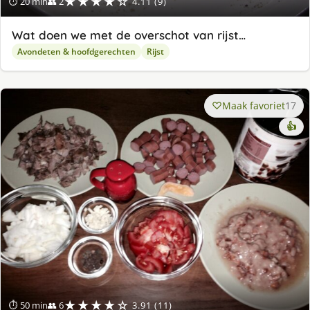
★★★★☆
⏱ 20 min
👥 2
4.11 (9)
Wat doen we met de overschot van rijst…
Avondeten & hoofdgerechten
Rijst
Maak favoriet
17
👍
★★★★☆
⏱ 50 min
👥 6
3.91 (11)