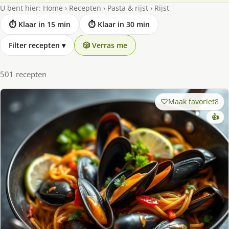
U bent hier:
Home
›
Recepten
›
Pasta & rijst
›
Rijst
⏱ Klaar in 15 min
⏱ Klaar in 30 min
Filter recepten
▾
🎲 Verras me
501 recepten
Maak favoriet
8
👍