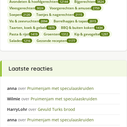
Avondeten & hoofdgerechten
Bijgerechten
12144
3824
Vleesgerechten
Voorgerechten & amuses
3024
2759
Soepen
Toetjes & nagerechten
2120
2115
Vis & zeevruchten
Borrelhapjes & tapas
2094
2015
Taarten, koek & gebak
BBQ & buiten koken
1975
1434
Pasta & rijst
Groenten
Kip & gevogelte
1419
1312
1297
Salades
Gezonde recepten
1216
1177
Laatste reacties
anna
over
Pruimenjam met speculaaskruiden
Wilmie
over
Pruimenjam met speculaaskruiden
HarryLohr
over
Gevuld Turks brood
anna
over
Pruimenjam met speculaaskruiden