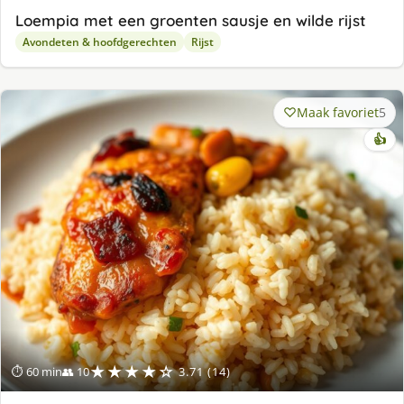
Loempia met een groenten sausje en wilde rijst
Avondeten & hoofdgerechten
Rijst
Maak favoriet
5
👍
★★★★☆
⏱ 60 min
👥 10
3.71 (14)