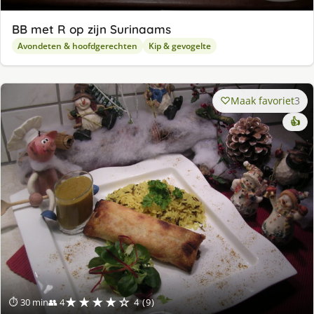
BB met R op zijn Surinaams
Avondeten & hoofdgerechten
Kip & gevogelte
Maak favoriet
3
👍
★★★★☆
⏱ 30 min
👥 4
4 (9)