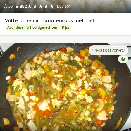
★★★★★
⏱ 30 min
👥 2
4.67 (6)
Witte bonen in tomatensaus met rijst
Avondeten & hoofdgerechten
Rijst
Maak favoriet
7
👍