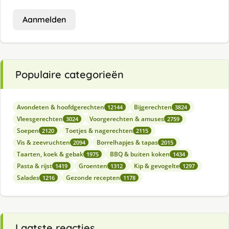
Aanmelden
Populaire categorieën
Avondeten & hoofdgerechten
Bijgerechten
12144
3824
Vleesgerechten
Voorgerechten & amuses
3024
2759
Soepen
Toetjes & nagerechten
2120
2115
Vis & zeevruchten
Borrelhapjes & tapas
2094
2015
Taarten, koek & gebak
BBQ & buiten koken
1975
1434
Pasta & rijst
Groenten
Kip & gevogelte
1419
1312
1297
Salades
Gezonde recepten
1216
1178
Laatste reacties