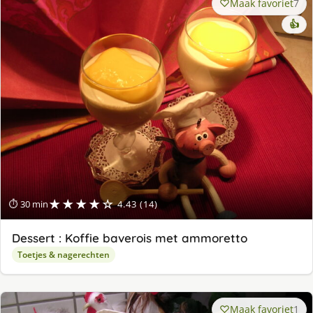
Maak favoriet
7
👍
★★★★☆
⏱ 30 min
4.43 (14)
Dessert : Koffie baverois met ammoretto
Toetjes & nagerechten
Maak favoriet
1