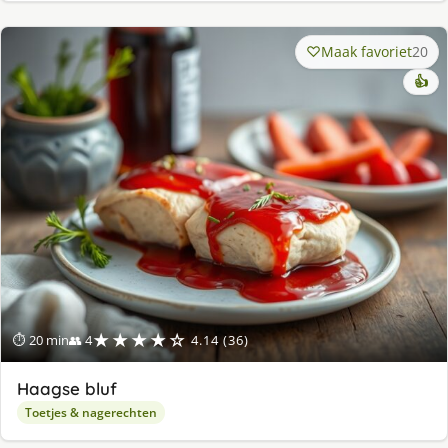
Maak favoriet
20
👍
★★★★☆
⏱ 20 min
👥 4
4.14 (36)
Haagse bluf
Toetjes & nagerechten