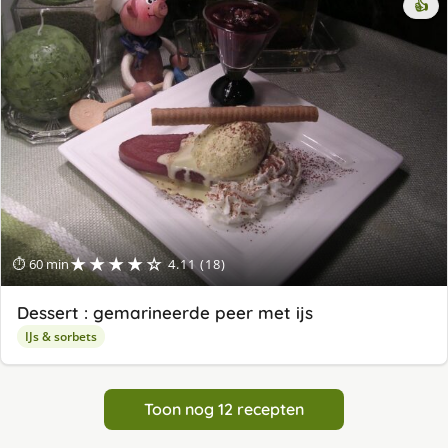
👍
★★★★☆
⏱ 60 min
4.11 (18)
Dessert : gemarineerde peer met ijs
IJs & sorbets
Toon nog 12 recepten