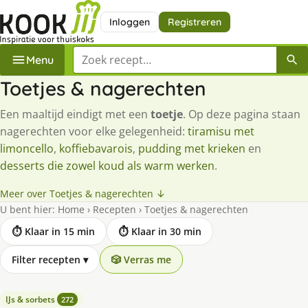
Inloggen
Registreren
Zoek een recept
Menu
Toetjes & nagerechten
Een maaltijd eindigt met een
toetje
. Op deze pagina staan
nagerechten voor elke gelegenheid:
tiramisu met
limoncello
,
koffiebavarois
,
pudding met krieken
en
desserts die zowel koud als warm werken
.
Meer over Toetjes & nagerechten ↓
U bent hier:
Home
›
Recepten
›
Toetjes & nagerechten
⏱ Klaar in 15 min
⏱ Klaar in 30 min
Filter recepten
▾
🎲 Verras me
IJs & sorbets
272