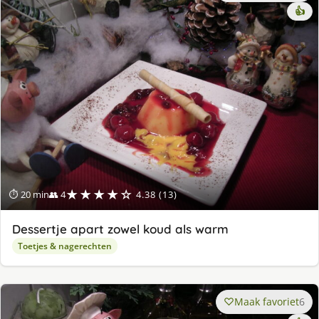
👍
★★★★☆
⏱ 20 min
👥 4
4.38 (13)
Dessertje apart zowel koud als warm
Toetjes & nagerechten
Maak favoriet
6