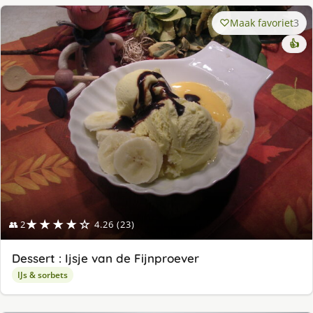
Maak favoriet
3
👍
★★★★☆
👥 2
4.26 (23)
Dessert : Ijsje van de Fijnproever
IJs & sorbets