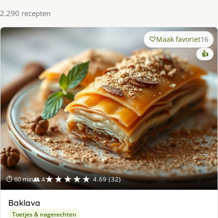
2.290 recepten
Maak favoriet
16
👍
★★★★★
⏱ 60 min
👥 4
4.69 (32)
Baklava
Toetjes & nagerechten