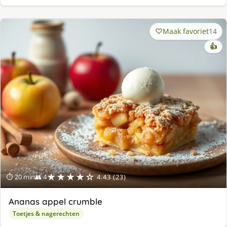
Maak favoriet
14
👍
★★★★☆
⏱ 20 min
👥 4
4.43 (23)
Ananas appel crumble
Toetjes & nagerechten