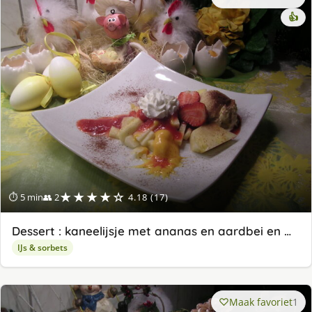
👍
★★★★☆
⏱ 5 min
👥 2
4.18 (17)
Dessert : kaneelijsje met ananas en aardbei en …
IJs & sorbets
Maak favoriet
1