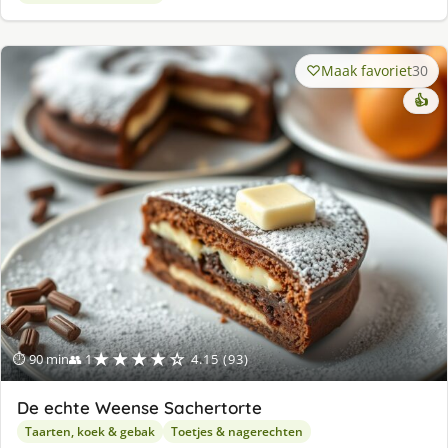
Maak favoriet
30
👍
★★★★☆
⏱ 90 min
👥 1
4.15 (93)
De echte Weense Sachertorte
Taarten, koek & gebak
Toetjes & nagerechten