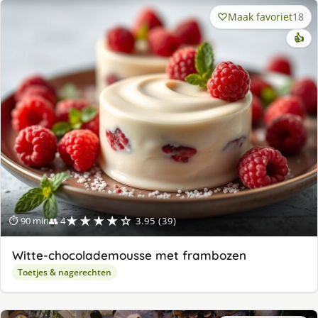
Maak favoriet
18
👍
★★★★☆
⏱ 90 min
👥 4
3.95 (39)
Witte-chocolademousse met frambozen
Toetjes & nagerechten