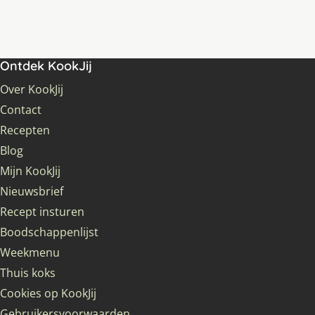
Ontdek KookJij
Over KookJij
Contact
Recepten
Blog
Mijn KookJij
Nieuwsbrief
Recept insturen
Boodschappenlijst
Weekmenu
Thuis koks
Cookies op KookJij
Gebruikersvoorwaarden