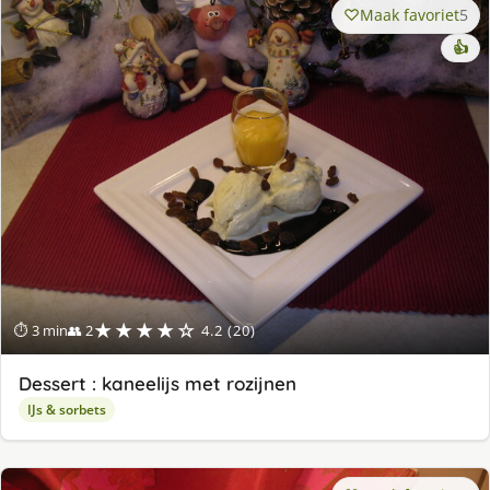
Maak favoriet
5
👍
★★★★☆
⏱ 3 min
👥 2
4.2 (20)
Dessert : kaneelijs met rozijnen
IJs & sorbets